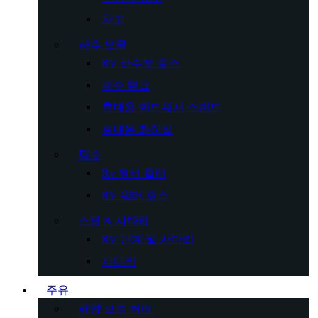
차고
하수 오물
RV 하수도 호스
폐수 탱크
휴대용 핸드워시 스탠드
휴대용 화장실
담수
Rv 워터 필터
RV 워터 호스
스텝 & 사다리
RV 단계 및 사다리
사다리
주유
해양 보트 커버