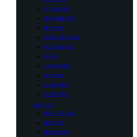
다 인용 텐트
애완 동물 텐트
풍선 텐트
자동차 옥상 텐트
텐트 액세서리
피난처
2-3인용 텐트
비치 텐트
사냥용 텐트
초경량 텐트
캠핑 가구
캠핑 가구 세트
캠핑 의자
캠핑 테이블