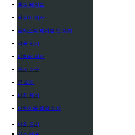
캠핑 테이블
팔걸이 의자
플라스틱 테이블 및 의자
겨울 의자
디렉터 의자
목재 가구
문 의자
비치 체어
어린이용 캠핑 의자
야외 요리
가스 램프