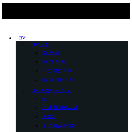
RV
RV 보호
RV 커버
RV 휠 커버
윈드 실드 커버
RV 에어컨 커버
RV 안정화 및 자동
잭
기타 휠 액세서리
안정기
휠 스태빌라이저