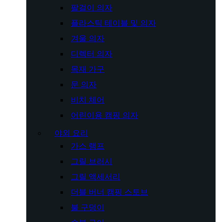
팔걸이 의자
플라스틱 테이블 및 의자
겨울 의자
디렉터 의자
목재 가구
문 의자
비치 체어
어린이용 캠핑 의자
야외 요리
가스 램프
그릴 브러시
그릴 액세서리
더블 버너 캠핑 스토브
불 구덩이