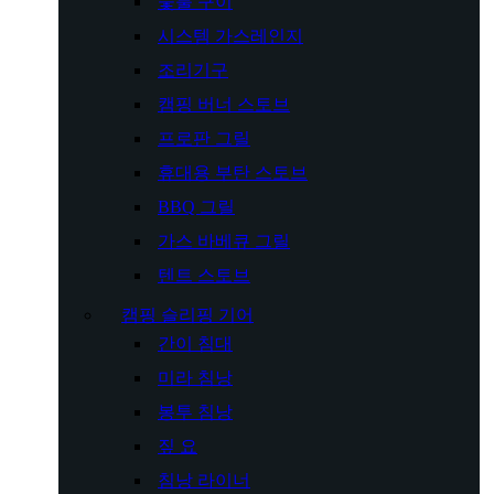
숯불 구이
시스템 가스레인지
조리기구
캠핑 버너 스토브
프로판 그릴
휴대용 부탄 스토브
BBQ 그릴
가스 바베큐 그릴
텐트 스토브
캠핑 슬리핑 기어
간이 침대
미라 침낭
봉투 침낭
짚 요
침낭 라이너