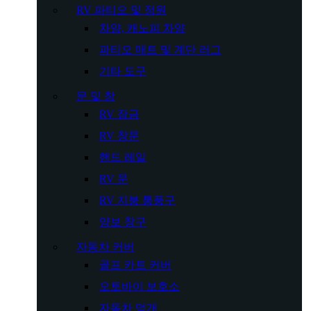
RV 파티오 및 정원
차양, 캐노피 차양
파티오 매트 및 계단 러그
기타 도구
문 및 창
RV 잠금
RV 창문
핸드 레일
RV 문
RV 지붕 통풍구
양보 창구
자동차 커버
골프 카트 커버
오토바이 보호소
자동차 덮개