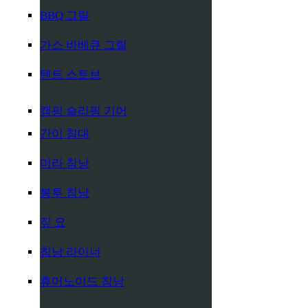
BBQ 그릴
가스 바베큐 그릴
텐트 스토브
캠핑 슬리핑 기어
간이 침대
미라 침낭
봉투 침낭
짚 요
침낭 라이너
휴머노이드 침낭