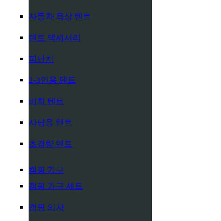
자동차 옥상 텐트
텐트 액세서리
피난처
2-3인용 텐트
비치 텐트
사냥용 텐트
초경량 텐트
캠핑 가구
캠핑 가구 세트
캠핑 의자