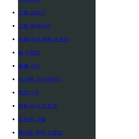
그릴 브러시
그릴 액세서리
더블 버너 캠핑 스토브
불 구덩이
숯불 구이
시스템 가스레인지
조리기구
캠핑 버너 스토브
프로판 그릴
휴대용 부탄 스토브