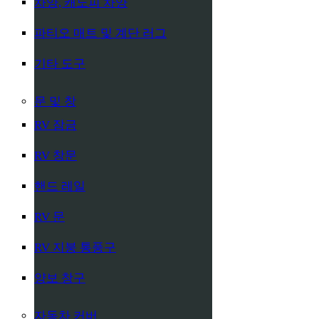
차양, 캐노피 차양
파티오 매트 및 계단 러그
기타 도구
문 및 창
RV 잠금
RV 창문
핸드 레일
RV 문
RV 지붕 통풍구
양보 창구
자동차 커버