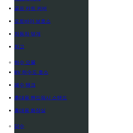
골프 카트 커버
오토바이 보호소
자동차 덮개
차고
하수 오물
RV 하수도 호스
폐수 탱크
휴대용 핸드워시 스탠드
휴대용 화장실
담수