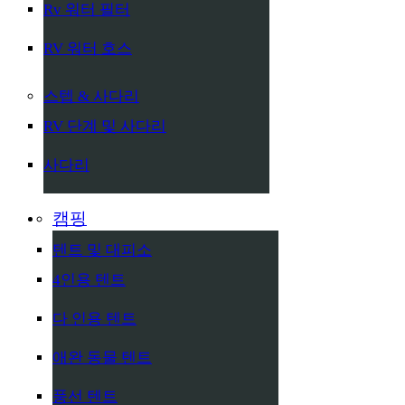
Rv 워터 필터
RV 워터 호스
스텝 & 사다리
RV 단계 및 사다리
사다리
캠핑
텐트 및 대피소
4인용 텐트
다 인용 텐트
애완 동물 텐트
풍선 텐트