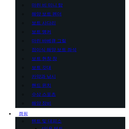
마린 비 미니 탑
해양 보트 펜더
보트 사다리
보트 앵커
마린 바베큐 그릴
접이식 해양 보트 좌석
보트 현창 창
보트 깃대
카약과 낚시
핸드 윈치
수상 스포츠
해양 장비
캠핑
텐트 및 대피소
4인용 텐트