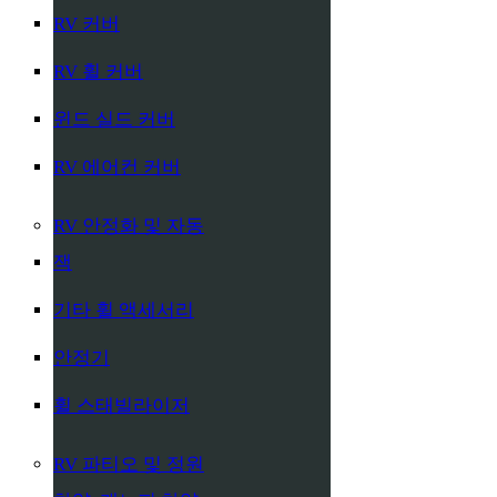
RV 커버
RV 휠 커버
윈드 실드 커버
RV 에어컨 커버
RV 안정화 및 자동
잭
기타 휠 액세서리
안정기
휠 스태빌라이저
RV 파티오 및 정원