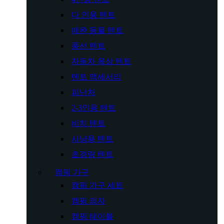
다 인용 텐트
애완 동물 텐트
풍선 텐트
자동차 옥상 텐트
텐트 액세서리
피난처
2-3인용 텐트
비치 텐트
사냥용 텐트
초경량 텐트
캠핑 가구
캠핑 가구 세트
캠핑 의자
캠핑 테이블