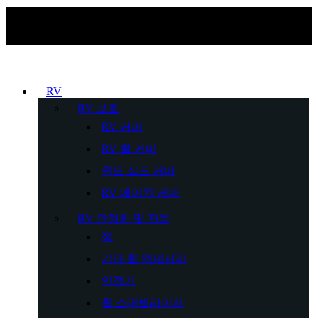
RV
RV 보호
RV 커버
RV 휠 커버
윈드 실드 커버
RV 에어컨 커버
RV 안정화 및 자동
잭
기타 휠 액세서리
안정기
휠 스태빌라이저