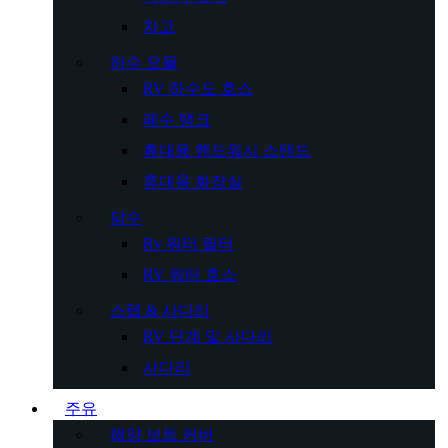
차고
하수 오물
RV 하수도 호스
폐수 탱크
휴대용 핸드워시 스탠드
휴대용 화장실
담수
Rv 워터 필터
RV 워터 호스
스텝 & 사다리
RV 단계 및 사다리
사다리
주유
해양 보트 커버