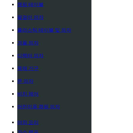
캠핑 테이블
팔걸이 의자
플라스틱 테이블 및 의자
겨울 의자
디렉터 의자
목재 가구
문 의자
비치 체어
어린이용 캠핑 의자
야외 요리
가스 램프