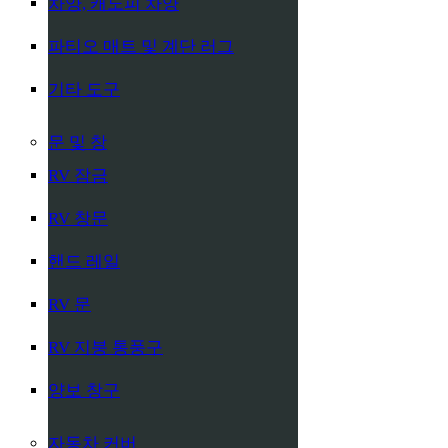
차양, 캐노피 차양
파티오 매트 및 계단 러그
기타 도구
문 및 창
RV 잠금
RV 창문
핸드 레일
RV 문
RV 지붕 통풍구
양보 창구
자동차 커버