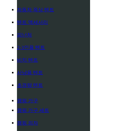
자동차 옥상 텐트
텐트 액세서리
피난처
2-3인용 텐트
비치 텐트
사냥용 텐트
초경량 텐트
캠핑 가구
캠핑 가구 세트
캠핑 의자