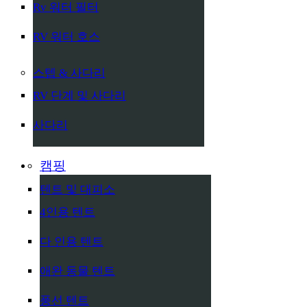
Rv 워터 필터
RV 워터 호스
스텝 & 사다리
RV 단계 및 사다리
사다리
캠핑
텐트 및 대피소
4인용 텐트
다 인용 텐트
애완 동물 텐트
풍선 텐트