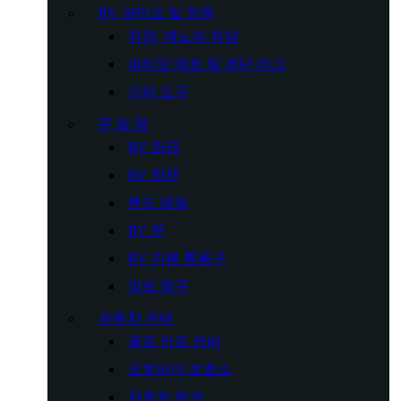
RV 파티오 및 정원
차양, 캐노피 차양
파티오 매트 및 계단 러그
기타 도구
문 및 창
RV 잠금
RV 창문
핸드 레일
RV 문
RV 지붕 통풍구
양보 창구
자동차 커버
골프 카트 커버
오토바이 보호소
자동차 덮개