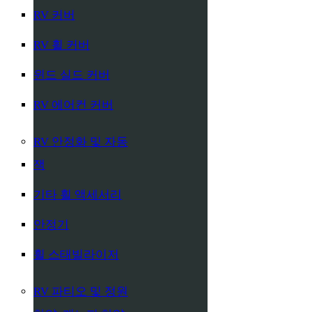
RV 커버
RV 휠 커버
윈드 실드 커버
RV 에어컨 커버
RV 안정화 및 자동
잭
기타 휠 액세서리
안정기
휠 스태빌라이저
RV 파티오 및 정원