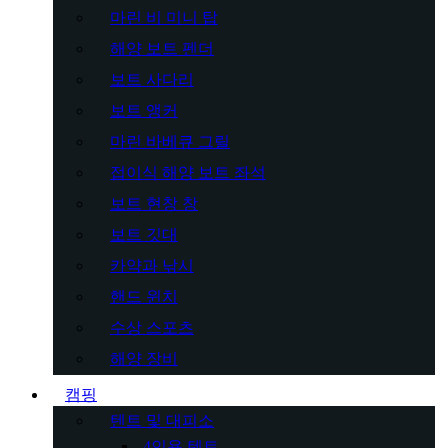
마린 비 미니 탑
해양 보트 펜더
보트 사다리
보트 앵커
마린 바베큐 그릴
접이식 해양 보트 좌석
보트 현창 창
보트 깃대
카약과 낚시
핸드 윈치
수상 스포츠
해양 장비
캠핑
텐트 및 대피소
4인용 텐트