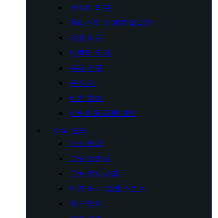
팔걸이 의자
플라스틱 테이블 및 의자
겨울 의자
디렉터 의자
목재 가구
문 의자
비치 체어
어린이용 캠핑 의자
야외 요리
가스 램프
그릴 브러시
그릴 액세서리
더블 버너 캠핑 스토브
불 구덩이