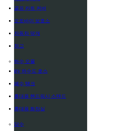
골프 카트 커버
오토바이 보호소
자동차 덮개
차고
하수 오물
RV 하수도 호스
폐수 탱크
휴대용 핸드워시 스탠드
휴대용 화장실
담수