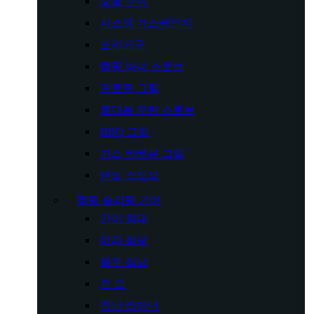
숯불 구이
시스템 가스레인지
조리기구
캠핑 버너 스토브
프로판 그릴
휴대용 부탄 스토브
BBQ 그릴
가스 바베큐 그릴
텐트 스토브
캠핑 슬리핑 기어
간이 침대
미라 침낭
봉투 침낭
짚 요
침낭 라이너