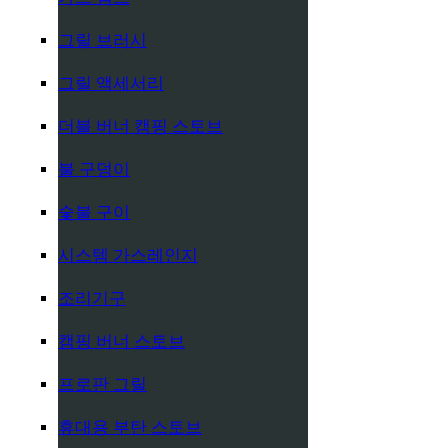
그릴 브러시
그릴 액세서리
더블 버너 캠핑 스토브
불 구덩이
숯불 구이
시스템 가스레인지
조리기구
캠핑 버너 스토브
프로판 그릴
휴대용 부탄 스토브