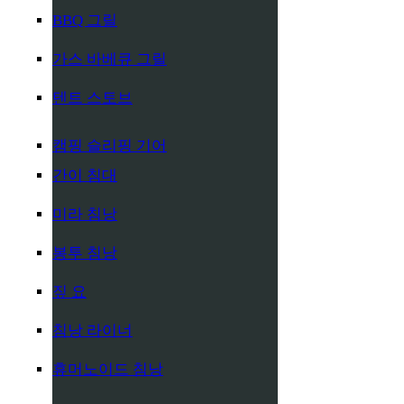
BBQ 그릴
가스 바베큐 그릴
텐트 스토브
캠핑 슬리핑 기어
간이 침대
미라 침낭
봉투 침낭
짚 요
침낭 라이너
휴머노이드 침낭