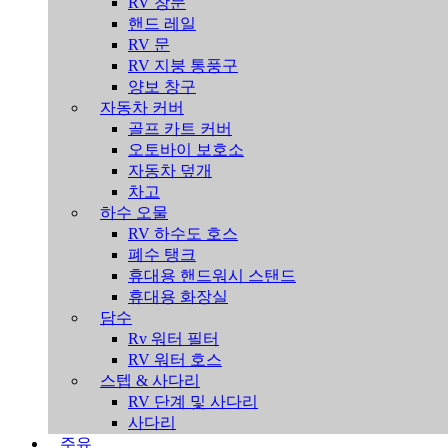
RV 창문
핸드 레일
RV 문
RV 지붕 통풍구
양보 창구
자동차 커버
골프 카트 커버
오토바이 보호소
자동차 덮개
차고
하수 오물
RV 하수도 호스
폐수 탱크
휴대용 핸드워시 스탠드
휴대용 화장실
담수
Rv 워터 필터
RV 워터 호스
스텝 & 사다리
RV 단계 및 사다리
사다리
주유