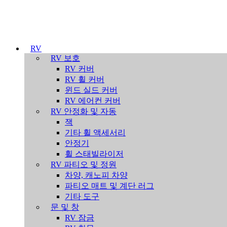
RV
RV 보호
RV 커버
RV 휠 커버
윈드 실드 커버
RV 에어컨 커버
RV 안정화 및 자동
잭
기타 휠 액세서리
안정기
휠 스태빌라이저
RV 파티오 및 정원
차양, 캐노피 차양
파티오 매트 및 계단 러그
기타 도구
문 및 창
RV 잠금