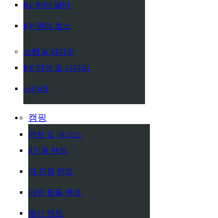
Rv 워터 필터
RV 워터 호스
스텝 & 사다리
RV 단계 및 사다리
사다리
캠핑
텐트 및 대피소
4인용 텐트
다 인용 텐트
애완 동물 텐트
풍선 텐트