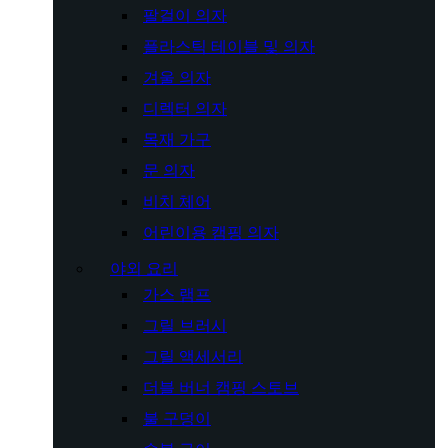
팔걸이 의자
플라스틱 테이블 및 의자
겨울 의자
디렉터 의자
목재 가구
문 의자
비치 체어
어린이용 캠핑 의자
야외 요리
가스 램프
그릴 브러시
그릴 액세서리
더블 버너 캠핑 스토브
불 구덩이