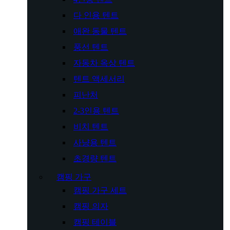
다 인용 텐트
애완 동물 텐트
풍선 텐트
자동차 옥상 텐트
텐트 액세서리
피난처
2-3인용 텐트
비치 텐트
사냥용 텐트
초경량 텐트
캠핑 가구
캠핑 가구 세트
캠핑 의자
캠핑 테이블