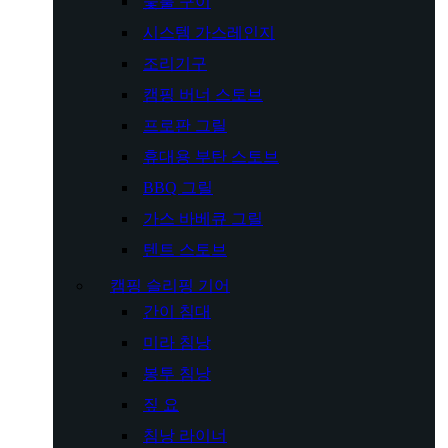
숯불 구이
시스템 가스레인지
조리기구
캠핑 버너 스토브
프로판 그릴
휴대용 부탄 스토브
BBQ 그릴
가스 바베큐 그릴
텐트 스토브
캠핑 슬리핑 기어
간이 침대
미라 침낭
봉투 침낭
짚 요
침낭 라이너