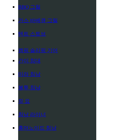
BBQ 그릴
가스 바베큐 그릴
텐트 스토브
캠핑 슬리핑 기어
간이 침대
미라 침낭
봉투 침낭
짚 요
침낭 라이너
휴머노이드 침낭