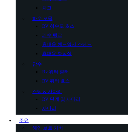
차고
하수 오물
RV 하수도 호스
폐수 탱크
휴대용 핸드워시 스탠드
휴대용 화장실
담수
Rv 워터 필터
RV 워터 호스
스텝 & 사다리
RV 단계 및 사다리
사다리
주유
해양 보트 커버