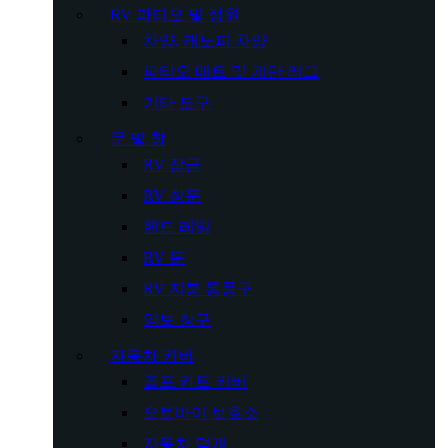
RV 파티오 및 정원
차양, 캐노피 차양
파티오 매트 및 계단 러그
기타 도구
문 및 창
RV 잠금
RV 창문
핸드 레일
RV 문
RV 지붕 통풍구
양보 창구
자동차 커버
골프 카트 커버
오토바이 보호소
자동차 덮개