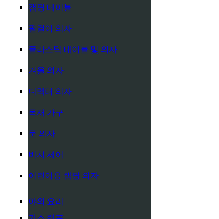
캠핑 테이블
팔걸이 의자
플라스틱 테이블 및 의자
겨울 의자
디렉터 의자
목재 가구
문 의자
비치 체어
어린이용 캠핑 의자
야외 요리
가스 램프