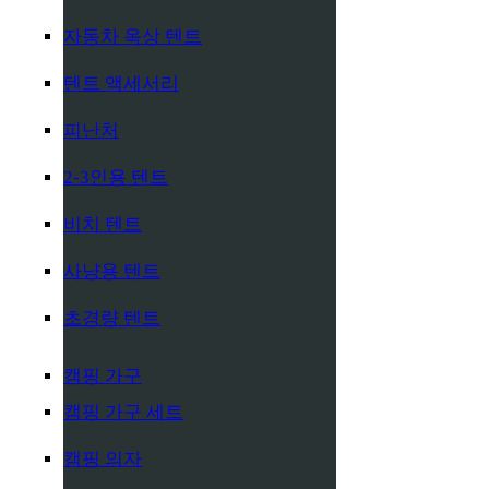
자동차 옥상 텐트
텐트 액세서리
피난처
2-3인용 텐트
비치 텐트
사냥용 텐트
초경량 텐트
캠핑 가구
캠핑 가구 세트
캠핑 의자