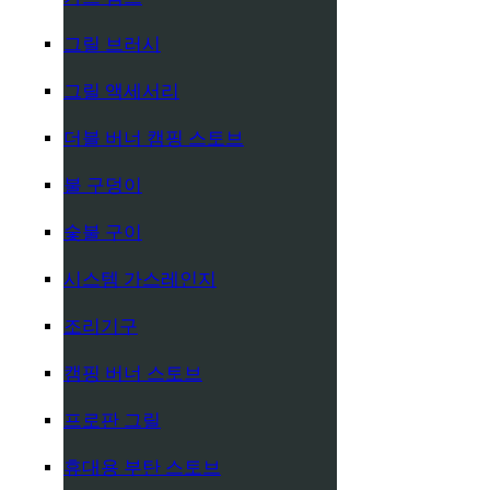
그릴 브러시
그릴 액세서리
더블 버너 캠핑 스토브
불 구덩이
숯불 구이
시스템 가스레인지
조리기구
캠핑 버너 스토브
프로판 그릴
휴대용 부탄 스토브