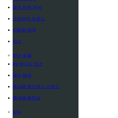
골프 카트 커버
오토바이 보호소
자동차 덮개
차고
하수 오물
RV 하수도 호스
폐수 탱크
휴대용 핸드워시 스탠드
휴대용 화장실
담수