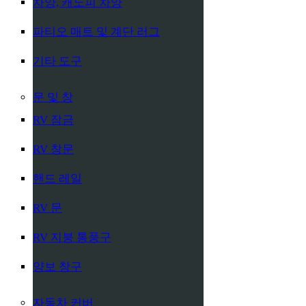
차양, 캐노피 차양
파티오 매트 및 계단 러그
기타 도구
문 및 창
RV 잠금
RV 창문
핸드 레일
RV 문
RV 지붕 통풍구
양보 창구
자동차 커버