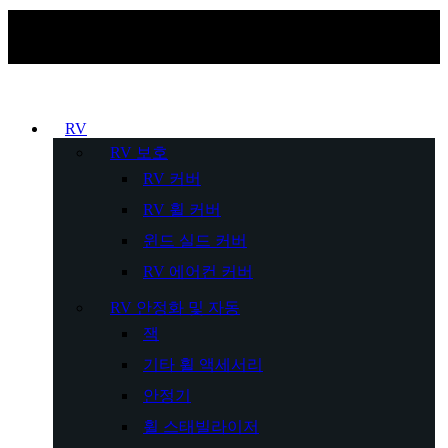
RV
RV 보호
RV 커버
RV 휠 커버
윈드 실드 커버
RV 에어컨 커버
RV 안정화 및 자동
잭
기타 휠 액세서리
안정기
휠 스태빌라이저