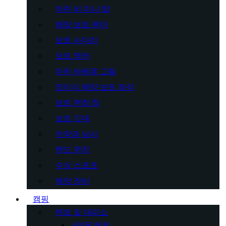
마린 비 미니 탑
해양 보트 펜더
보트 사다리
보트 앵커
마린 바베큐 그릴
접이식 해양 보트 좌석
보트 현창 창
보트 깃대
카약과 낚시
핸드 윈치
수상 스포츠
해양 장비
캠핑
텐트 및 대피소
4인용 텐트