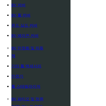
RV 커버
RV 휠 커버
윈드 실드 커버
RV 에어컨 커버
RV 안정화 및 자동
잭
기타 휠 액세서리
안정기
휠 스태빌라이저
RV 파티오 및 정원