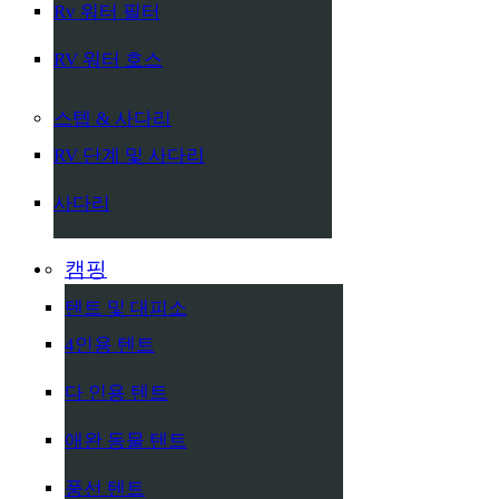
Rv 워터 필터
RV 워터 호스
스텝 & 사다리
RV 단계 및 사다리
사다리
캠핑
텐트 및 대피소
4인용 텐트
다 인용 텐트
애완 동물 텐트
풍선 텐트