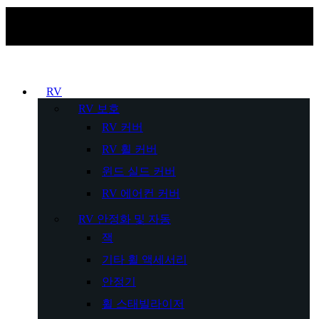
RV
RV 보호
RV 커버
RV 휠 커버
윈드 실드 커버
RV 에어컨 커버
RV 안정화 및 자동
잭
기타 휠 액세서리
안정기
휠 스태빌라이저