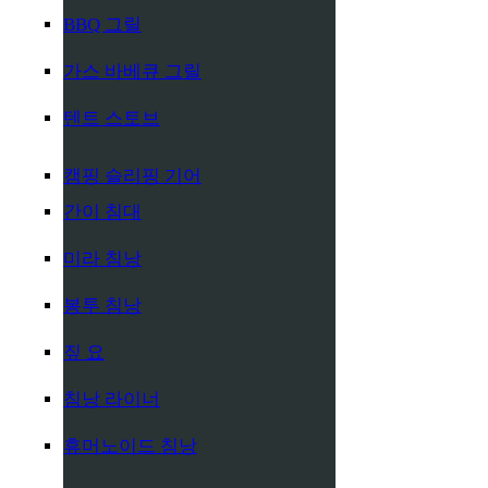
BBQ 그릴
가스 바베큐 그릴
텐트 스토브
캠핑 슬리핑 기어
간이 침대
미라 침낭
봉투 침낭
짚 요
침낭 라이너
휴머노이드 침낭