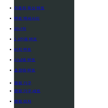
자동차 옥상 텐트
텐트 액세서리
피난처
2-3인용 텐트
비치 텐트
사냥용 텐트
초경량 텐트
캠핑 가구
캠핑 가구 세트
캠핑 의자