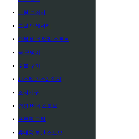
그릴 브러시
그릴 액세서리
더블 버너 캠핑 스토브
불 구덩이
숯불 구이
시스템 가스레인지
조리기구
캠핑 버너 스토브
프로판 그릴
휴대용 부탄 스토브