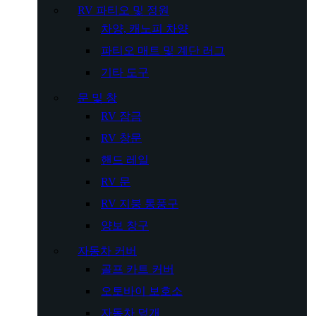
RV 파티오 및 정원
차양, 캐노피 차양
파티오 매트 및 계단 러그
기타 도구
문 및 창
RV 잠금
RV 창문
핸드 레일
RV 문
RV 지붕 통풍구
양보 창구
자동차 커버
골프 카트 커버
오토바이 보호소
자동차 덮개