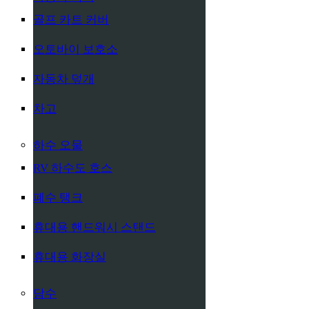
골프 카트 커버
오토바이 보호소
자동차 덮개
차고
하수 오물
RV 하수도 호스
폐수 탱크
휴대용 핸드워시 스탠드
휴대용 화장실
담수