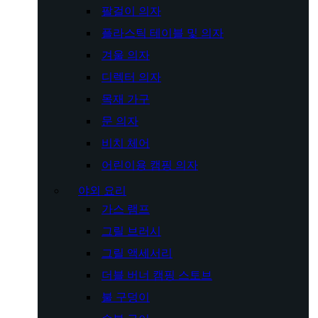
팔걸이 의자
플라스틱 테이블 및 의자
겨울 의자
디렉터 의자
목재 가구
문 의자
비치 체어
어린이용 캠핑 의자
야외 요리
가스 램프
그릴 브러시
그릴 액세서리
더블 버너 캠핑 스토브
불 구덩이