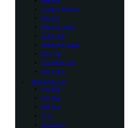
숯불 구이
시스템 가스레인지
조리기구
캠핑 버너 스토브
프로판 그릴
휴대용 부탄 스토브
BBQ 그릴
가스 바베큐 그릴
텐트 스토브
캠핑 슬리핑 기어
간이 침대
미라 침낭
봉투 침낭
짚 요
침낭 라이너