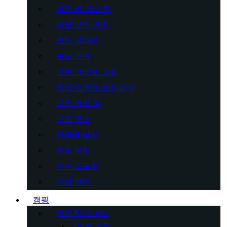
마린 비 미니 탑
해양 보트 펜더
보트 사다리
보트 앵커
마린 바베큐 그릴
접이식 해양 보트 좌석
보트 현창 창
보트 깃대
카약과 낚시
핸드 윈치
수상 스포츠
해양 장비
캠핑
텐트 및 대피소
4인용 텐트