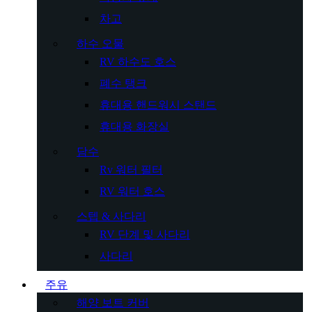
차고
하수 오물
RV 하수도 호스
폐수 탱크
휴대용 핸드워시 스탠드
휴대용 화장실
담수
Rv 워터 필터
RV 워터 호스
스텝 & 사다리
RV 단계 및 사다리
사다리
주유
해양 보트 커버