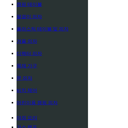
캠핑 테이블
팔걸이 의자
플라스틱 테이블 및 의자
겨울 의자
디렉터 의자
목재 가구
문 의자
비치 체어
어린이용 캠핑 의자
야외 요리
가스 램프