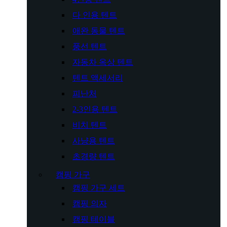
다 인용 텐트
애완 동물 텐트
풍선 텐트
자동차 옥상 텐트
텐트 액세서리
피난처
2-3인용 텐트
비치 텐트
사냥용 텐트
초경량 텐트
캠핑 가구
캠핑 가구 세트
캠핑 의자
캠핑 테이블