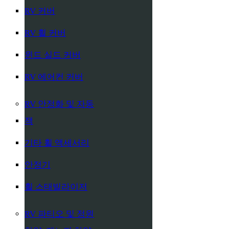
RV 커버
RV 휠 커버
윈드 실드 커버
RV 에어컨 커버
RV 안정화 및 자동
잭
기타 휠 액세서리
안정기
휠 스태빌라이저
RV 파티오 및 정원