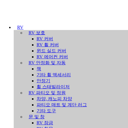
RV
RV 보호
RV 커버
RV 휠 커버
윈드 실드 커버
RV 에어컨 커버
RV 안정화 및 자동
잭
기타 휠 액세서리
안정기
휠 스태빌라이저
RV 파티오 및 정원
차양, 캐노피 차양
파티오 매트 및 계단 러그
기타 도구
문 및 창
RV 잠금