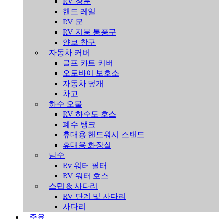
RV 창문
핸드 레일
RV 문
RV 지붕 통풍구
양보 창구
자동차 커버
골프 카트 커버
오토바이 보호소
자동차 덮개
차고
하수 오물
RV 하수도 호스
폐수 탱크
휴대용 핸드워시 스탠드
휴대용 화장실
담수
Rv 워터 필터
RV 워터 호스
스텝 & 사다리
RV 단계 및 사다리
사다리
주유