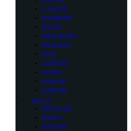
다 인용 텐트
애완 동물 텐트
풍선 텐트
자동차 옥상 텐트
텐트 액세서리
피난처
2-3인용 텐트
비치 텐트
사냥용 텐트
초경량 텐트
캠핑 가구
캠핑 가구 세트
캠핑 의자
캠핑 테이블