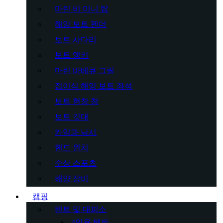
마린 비 미니 탑
해양 보트 펜더
보트 사다리
보트 앵커
마린 바베큐 그릴
접이식 해양 보트 좌석
보트 현창 창
보트 깃대
카약과 낚시
핸드 윈치
수상 스포츠
해양 장비
캠핑
텐트 및 대피소
4인용 텐트