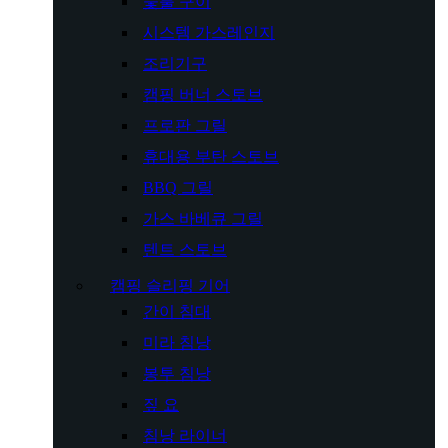
숯불 구이
시스템 가스레인지
조리기구
캠핑 버너 스토브
프로판 그릴
휴대용 부탄 스토브
BBQ 그릴
가스 바베큐 그릴
텐트 스토브
캠핑 슬리핑 기어
간이 침대
미라 침낭
봉투 침낭
짚 요
침낭 라이너