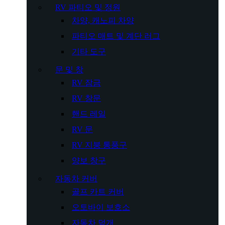
RV 파티오 및 정원
차양, 캐노피 차양
파티오 매트 및 계단 러그
기타 도구
문 및 창
RV 잠금
RV 창문
핸드 레일
RV 문
RV 지붕 통풍구
양보 창구
자동차 커버
골프 카트 커버
오토바이 보호소
자동차 덮개