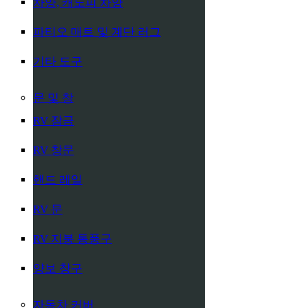
차양, 캐노피 차양
파티오 매트 및 계단 러그
기타 도구
문 및 창
RV 잠금
RV 창문
핸드 레일
RV 문
RV 지붕 통풍구
양보 창구
자동차 커버