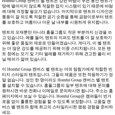
Homful Group 캔버스 벨 텐트는 강한 바람이 부는 동안 텐트가
땅에 떨어지지 않도록 적절한 접지 시스템이 있기 때문에 바람
에 대해 걱정할 필요가 없습니다. 마지막으로 텐트의 디자인은
통풍이 잘 되도록 적절한 공기 순환을 통해 곰팡이로부터 텐트
를 보호하고 여름이나 더운 날 내부를 시원하게 유지합니다.
텐트의 모재뿐만 아니라 홈풀그룹도 작은 부분까지 신경을 쓰
고 있습니다. 예를 들어, 텐트의 지퍼도 텐트를 더 잘 보호하기
위해 좋은 품질의 재료로 만들어졌습니다. 게다가, 이 벨 텐트
는 더 많은 강도를 제공하기 위해 이중 스티치됩니다. 모든 텐
트 창에는 모기 및 기타 벌레를 제거하기 위해 견고한 폴리 비
닐 메쉬가 깔려 있습니다.
이 Homful Group 캔버스 벨 텐트는 야외 탐험가에게 적합한 빈
티지 스타일의 텐트입니다. 그들의 제품은 또한 적용하기가 정
말 쉽습니다. 성인 한 명이라도 Homful Group 캔버스 벨 텐트
를 설치할 수 있습니다. 홈풀그룹의 일부 텐트에 대해 문의를
원하시면 바로 전화나 이메일로 문의하시면 됩니다. 주소는 홈
페이지에서 보실 수 있습니다. Homful Group은 캠퍼들이 번거
로움 없이 훌륭한 경험을 할 수 있도록 보장합니다. 고품질 캔
버스 벨 텐트와 함께 최고의 스타일리시한 캠핑 경험을 준비하
세요.