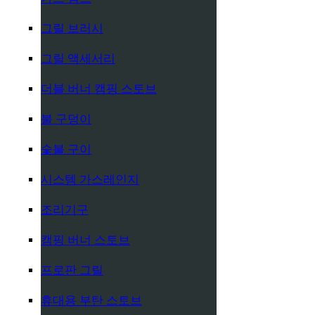
그릴 브러시
그릴 액세서리
더블 버너 캠핑 스토브
불 구덩이
숯불 구이
시스템 가스레인지
조리기구
캠핑 버너 스토브
프로판 그릴
휴대용 부탄 스토브