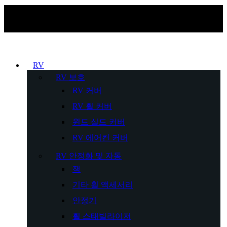
RV
RV 보호
RV 커버
RV 휠 커버
윈드 실드 커버
RV 에어컨 커버
RV 안정화 및 자동
잭
기타 휠 액세서리
안정기
휠 스태빌라이저