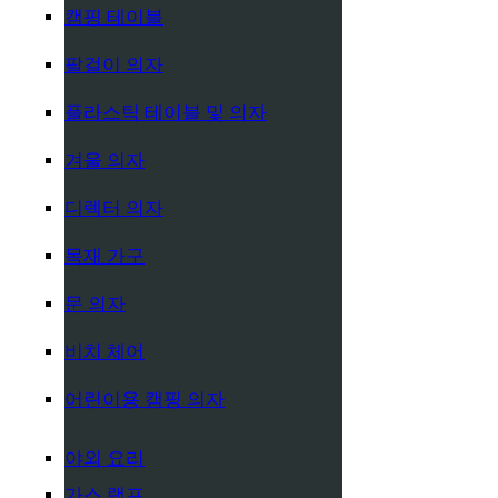
캠핑 테이블
팔걸이 의자
플라스틱 테이블 및 의자
겨울 의자
디렉터 의자
목재 가구
문 의자
비치 체어
어린이용 캠핑 의자
야외 요리
가스 램프