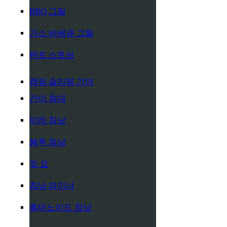
BBQ 그릴
가스 바베큐 그릴
텐트 스토브
캠핑 슬리핑 기어
간이 침대
미라 침낭
봉투 침낭
짚 요
침낭 라이너
휴머노이드 침낭