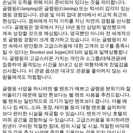
손님의 도착을 위해 미리 준비되어 있다는 것을 의미합니다.
글램핑(Glamping)은 글램핑(Glaming) 또는 럭셔리 감각이 있는
캠핑 경험입니다. 관광 및 야외 접대 분야에서 비교적 최근의
현상입니다. 캠퍼에게 미적 가치를 지닌 자연의 경험을 선사합
니다. 글램핑은 영국에서 지난 10년 동안 상당히 발전했으며
계속 성장할 것으로 예상됩니다. 영국뿐만 아니라 전 세계적으
로 글램핑 경험이 크게 증가하고 있습니다. 이는 글램핑이 자
연 속에서 편안함과 고급스러움에 대한 고객의 요구를 충족시
킬 수 있다는 Brooker and Joppe(2013)의 설립과 일맥상통합니
다. 글램핑의 고급스러운 가치는 개인과 소그룹(대체관광)에
집중하여 품격있는 시간을 보내고 싶은 여행자에게 친밀감을
선사합니다. 이 관광 옵션은 대규모 관광을 좋아하지 않는 사
람들에게도 적합합니다.
글램핑 사업을 하시려면 벨 텐트가 예쁘고 글램핑 분위기와 잘
어울리기 때문에 일반 톤보다는 벨 텐트 사용을 추천드립니다.
벨 텐트는 일반적으로 크기가 일반 텐트보다 큽니다. 더블 베
드나 킹 베드, 소파, 옷장, 테이블 등의 대형 텐트를 설치하여
보다 편리한 시설을 제공할 수 있습니다. 텐트가 아닌 호텔의
야외 공간을 경험하실 수 있습니다. 고급스러움을 유지하려면
린넨이 구비된 적절한 침대, 편의 시설 및 시설, 적절한 바닥재
등과 같은 추가 시설에 주의를 기울이는 것을 잊지 마십시오.