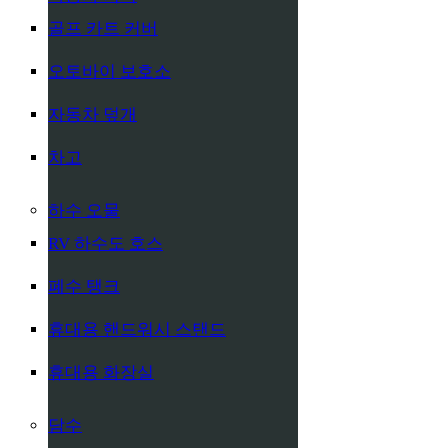
골프 카트 커버
오토바이 보호소
자동차 덮개
차고
하수 오물
RV 하수도 호스
폐수 탱크
휴대용 핸드워시 스탠드
휴대용 화장실
담수