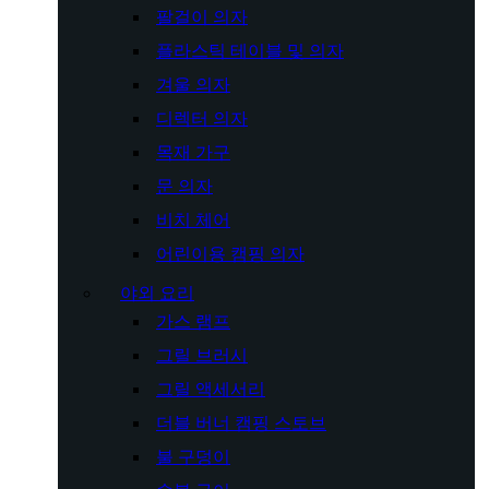
팔걸이 의자
플라스틱 테이블 및 의자
겨울 의자
디렉터 의자
목재 가구
문 의자
비치 체어
어린이용 캠핑 의자
야외 요리
가스 램프
그릴 브러시
그릴 액세서리
더블 버너 캠핑 스토브
불 구덩이