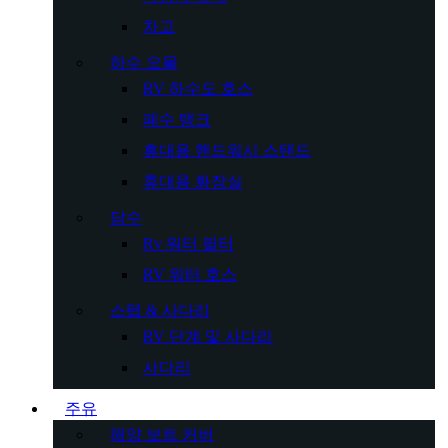
차고
하수 오물
RV 하수도 호스
폐수 탱크
휴대용 핸드워시 스탠드
휴대용 화장실
담수
Rv 워터 필터
RV 워터 호스
스텝 & 사다리
RV 단계 및 사다리
사다리
주유
해양 보트 커버