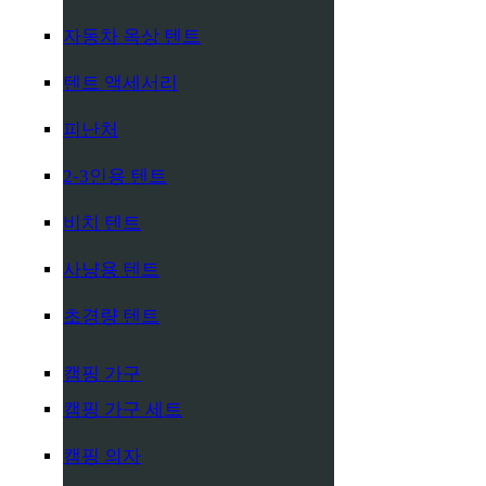
자동차 옥상 텐트
텐트 액세서리
피난처
2-3인용 텐트
비치 텐트
사냥용 텐트
초경량 텐트
캠핑 가구
캠핑 가구 세트
캠핑 의자