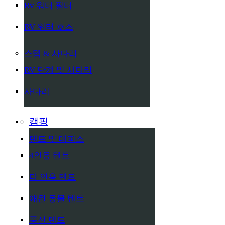
Rv 워터 필터
RV 워터 호스
스텝 & 사다리
RV 단계 및 사다리
사다리
캠핑
텐트 및 대피소
4인용 텐트
다 인용 텐트
애완 동물 텐트
풍선 텐트