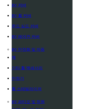
RV 커버
RV 휠 커버
윈드 실드 커버
RV 에어컨 커버
RV 안정화 및 자동
잭
기타 휠 액세서리
안정기
휠 스태빌라이저
RV 파티오 및 정원