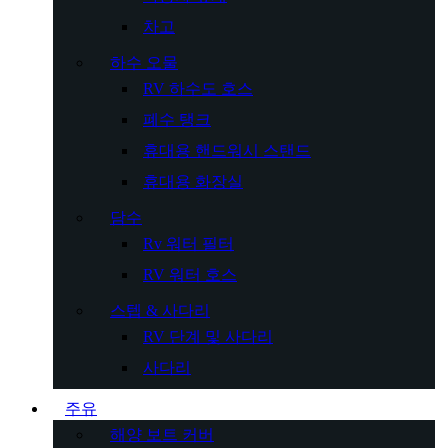
차고
하수 오물
RV 하수도 호스
폐수 탱크
휴대용 핸드워시 스탠드
휴대용 화장실
담수
Rv 워터 필터
RV 워터 호스
스텝 & 사다리
RV 단계 및 사다리
사다리
주유
해양 보트 커버