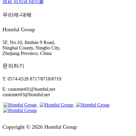
캠핑 의자와 테이블
우리에-대해
Homful Group
5F, No.10, Jinshan 9 Road,
Ninghai County, Ningbo City,
Zhejiang Province, China
문의하기
T: 0574-6528 8717/8718/8719
E: customer01@homful.net
customer03@homful.net
Copyright © 2026 Homful Group