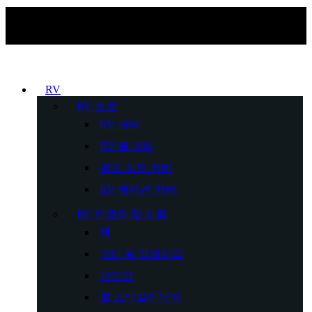
RV
RV 보호
RV 커버
RV 휠 커버
윈드 실드 커버
RV 에어컨 커버
RV 안정화 및 자동
잭
기타 휠 액세서리
안정기
휠 스태빌라이저