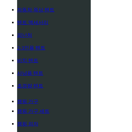
자동차 옥상 텐트
텐트 액세서리
피난처
2-3인용 텐트
비치 텐트
사냥용 텐트
초경량 텐트
캠핑 가구
캠핑 가구 세트
캠핑 의자