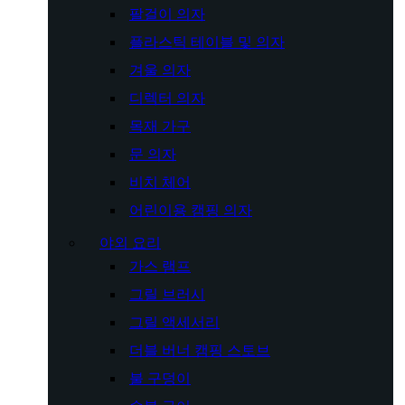
팔걸이 의자
플라스틱 테이블 및 의자
겨울 의자
디렉터 의자
목재 가구
문 의자
비치 체어
어린이용 캠핑 의자
야외 요리
가스 램프
그릴 브러시
그릴 액세서리
더블 버너 캠핑 스토브
불 구덩이