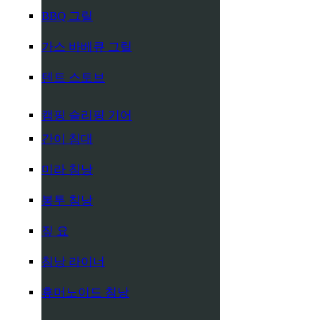
BBQ 그릴
가스 바베큐 그릴
텐트 스토브
캠핑 슬리핑 기어
간이 침대
미라 침낭
봉투 침낭
짚 요
침낭 라이너
휴머노이드 침낭