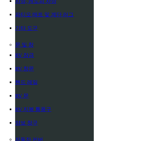
차양, 캐노피 차양
파티오 매트 및 계단 러그
기타 도구
문 및 창
RV 잠금
RV 창문
핸드 레일
RV 문
RV 지붕 통풍구
양보 창구
자동차 커버