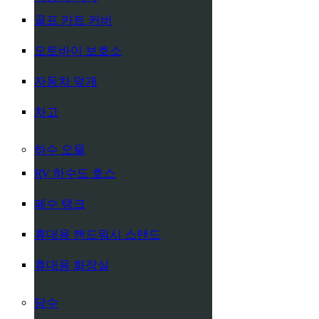
골프 카트 커버
오토바이 보호소
자동차 덮개
차고
하수 오물
RV 하수도 호스
폐수 탱크
휴대용 핸드워시 스탠드
휴대용 화장실
담수