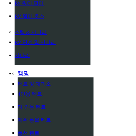
Rv 워터 필터
RV 워터 호스
스텝 & 사다리
RV 단계 및 사다리
사다리
캠핑
텐트 및 대피소
4인용 텐트
다 인용 텐트
애완 동물 텐트
풍선 텐트