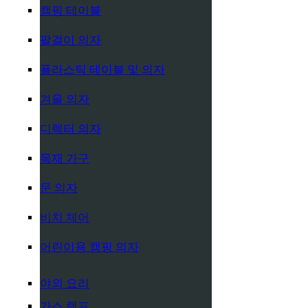
캠핑 테이블
팔걸이 의자
플라스틱 테이블 및 의자
겨울 의자
디렉터 의자
목재 가구
문 의자
비치 체어
어린이용 캠핑 의자
야외 요리
가스 램프