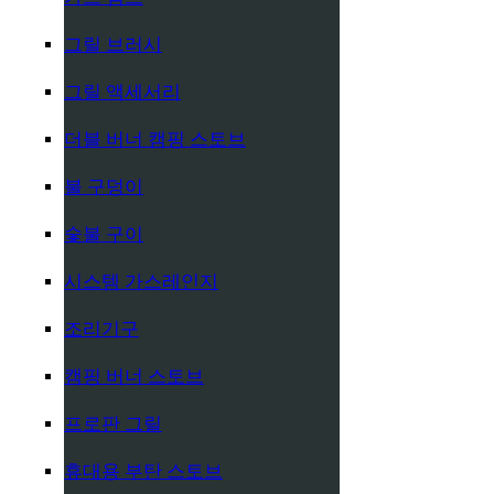
그릴 브러시
그릴 액세서리
더블 버너 캠핑 스토브
불 구덩이
숯불 구이
시스템 가스레인지
조리기구
캠핑 버너 스토브
프로판 그릴
휴대용 부탄 스토브