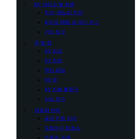
RV 파티오 및 정원
차양, 캐노피 차양
파티오 매트 및 계단 러그
기타 도구
문 및 창
RV 잠금
RV 창문
핸드 레일
RV 문
RV 지붕 통풍구
양보 창구
자동차 커버
골프 카트 커버
오토바이 보호소
자동차 덮개