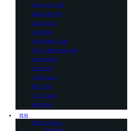
마린 비 미니 탑
해양 보트 펜더
보트 사다리
보트 앵커
마린 바베큐 그릴
접이식 해양 보트 좌석
보트 현창 창
보트 깃대
카약과 낚시
핸드 윈치
수상 스포츠
해양 장비
캠핑
텐트 및 대피소
4인용 텐트