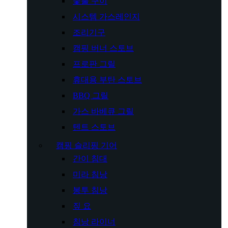
숯불 구이
시스템 가스레인지
조리기구
캠핑 버너 스토브
프로판 그릴
휴대용 부탄 스토브
BBQ 그릴
가스 바베큐 그릴
텐트 스토브
캠핑 슬리핑 기어
간이 침대
미라 침낭
봉투 침낭
짚 요
침낭 라이너