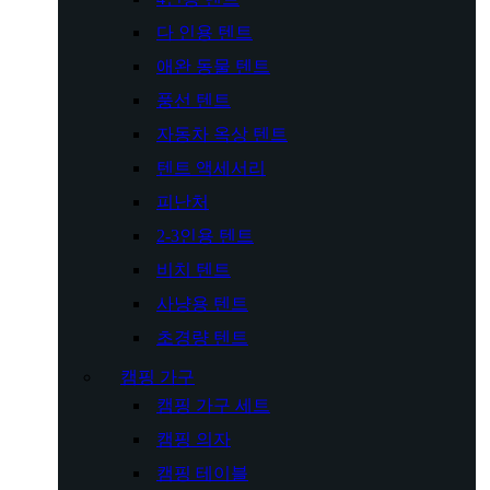
다 인용 텐트
애완 동물 텐트
풍선 텐트
자동차 옥상 텐트
텐트 액세서리
피난처
2-3인용 텐트
비치 텐트
사냥용 텐트
초경량 텐트
캠핑 가구
캠핑 가구 세트
캠핑 의자
캠핑 테이블