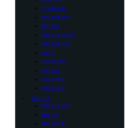
다 인용 텐트
애완 동물 텐트
풍선 텐트
자동차 옥상 텐트
텐트 액세서리
피난처
2-3인용 텐트
비치 텐트
사냥용 텐트
초경량 텐트
캠핑 가구
캠핑 가구 세트
캠핑 의자
캠핑 테이블