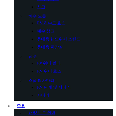
차고
하수 오물
RV 하수도 호스
폐수 탱크
휴대용 핸드워시 스탠드
휴대용 화장실
담수
Rv 워터 필터
RV 워터 호스
스텝 & 사다리
RV 단계 및 사다리
사다리
주유
해양 보트 커버