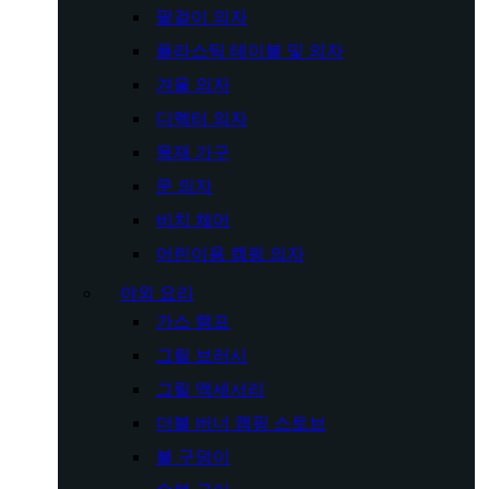
팔걸이 의자
플라스틱 테이블 및 의자
겨울 의자
디렉터 의자
목재 가구
문 의자
비치 체어
어린이용 캠핑 의자
야외 요리
가스 램프
그릴 브러시
그릴 액세서리
더블 버너 캠핑 스토브
불 구덩이