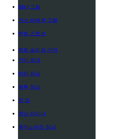
BBQ 그릴
가스 바베큐 그릴
텐트 스토브
캠핑 슬리핑 기어
간이 침대
미라 침낭
봉투 침낭
짚 요
침낭 라이너
휴머노이드 침낭