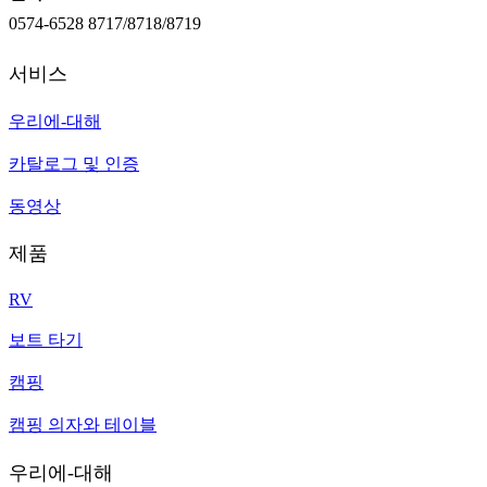
0574-6528 8717/8718/8719
서비스
우리에-대해
카탈로그 및 인증
동영상
제품
RV
보트 타기
캠핑
캠핑 의자와 테이블
우리에-대해