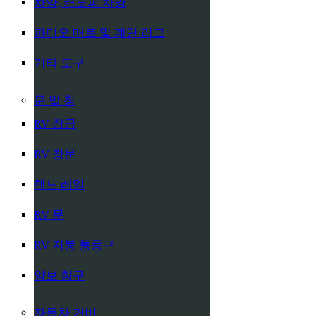
차양, 캐노피 차양
파티오 매트 및 계단 러그
기타 도구
문 및 창
RV 잠금
RV 창문
핸드 레일
RV 문
RV 지붕 통풍구
양보 창구
자동차 커버