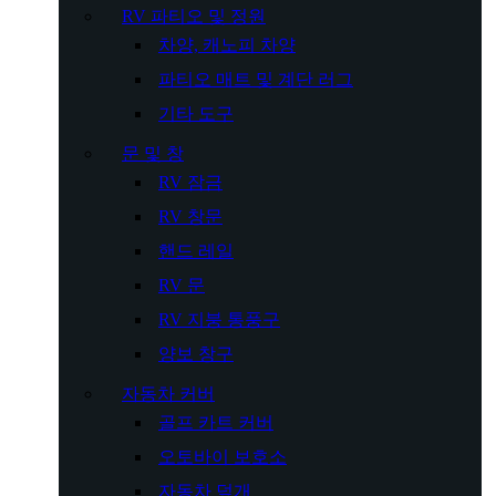
RV 파티오 및 정원
차양, 캐노피 차양
파티오 매트 및 계단 러그
기타 도구
문 및 창
RV 잠금
RV 창문
핸드 레일
RV 문
RV 지붕 통풍구
양보 창구
자동차 커버
골프 카트 커버
오토바이 보호소
자동차 덮개