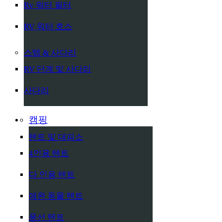
Rv 워터 필터
RV 워터 호스
스텝 & 사다리
RV 단계 및 사다리
사다리
캠핑
텐트 및 대피소
4인용 텐트
다 인용 텐트
애완 동물 텐트
풍선 텐트