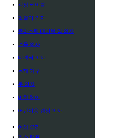
캠핑 테이블
팔걸이 의자
플라스틱 테이블 및 의자
겨울 의자
디렉터 의자
목재 가구
문 의자
비치 체어
어린이용 캠핑 의자
야외 요리
가스 램프