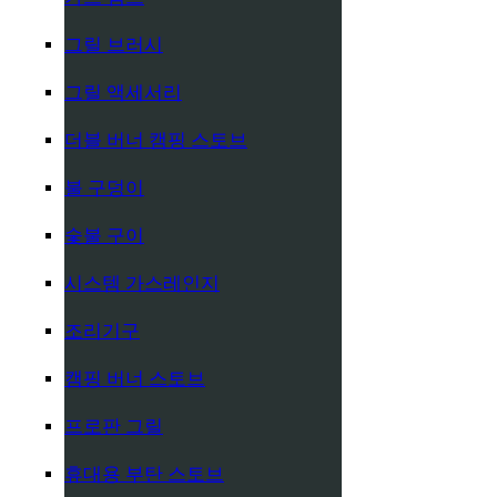
그릴 브러시
그릴 액세서리
더블 버너 캠핑 스토브
불 구덩이
숯불 구이
시스템 가스레인지
조리기구
캠핑 버너 스토브
프로판 그릴
휴대용 부탄 스토브