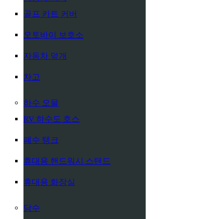
골프 카트 커버
오토바이 보호소
자동차 덮개
차고
하수 오물
RV 하수도 호스
폐수 탱크
휴대용 핸드워시 스탠드
휴대용 화장실
담수