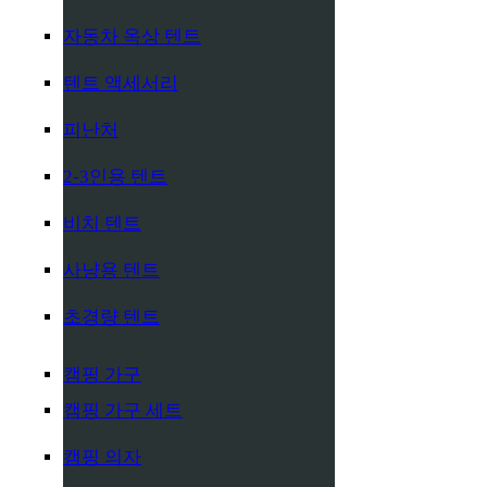
자동차 옥상 텐트
텐트 액세서리
피난처
2-3인용 텐트
비치 텐트
사냥용 텐트
초경량 텐트
캠핑 가구
캠핑 가구 세트
캠핑 의자