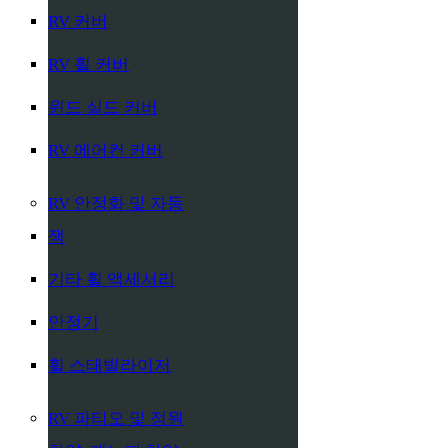
RV 커버
RV 휠 커버
윈드 실드 커버
RV 에어컨 커버
RV 안정화 및 자동
잭
기타 휠 액세서리
안정기
휠 스태빌라이저
RV 파티오 및 정원