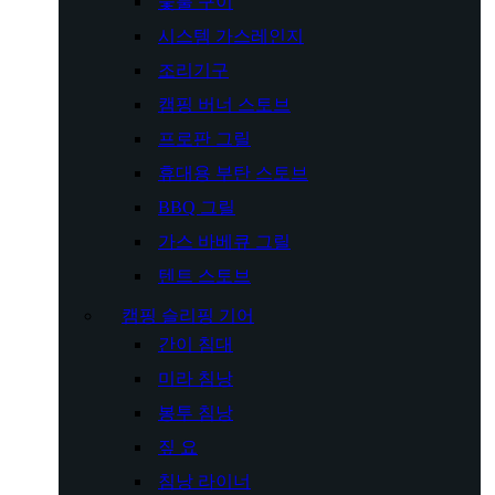
숯불 구이
시스템 가스레인지
조리기구
캠핑 버너 스토브
프로판 그릴
휴대용 부탄 스토브
BBQ 그릴
가스 바베큐 그릴
텐트 스토브
캠핑 슬리핑 기어
간이 침대
미라 침낭
봉투 침낭
짚 요
침낭 라이너