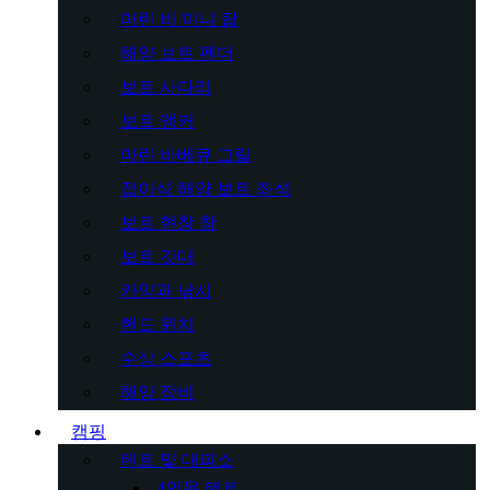
마린 비 미니 탑
해양 보트 펜더
보트 사다리
보트 앵커
마린 바베큐 그릴
접이식 해양 보트 좌석
보트 현창 창
보트 깃대
카약과 낚시
핸드 윈치
수상 스포츠
해양 장비
캠핑
텐트 및 대피소
4인용 텐트