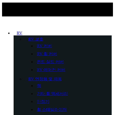
RV
RV 보호
RV 커버
RV 휠 커버
윈드 실드 커버
RV 에어컨 커버
RV 안정화 및 자동
잭
기타 휠 액세서리
안정기
휠 스태빌라이저