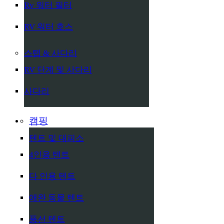
Rv 워터 필터
RV 워터 호스
스텝 & 사다리
RV 단계 및 사다리
사다리
캠핑
텐트 및 대피소
4인용 텐트
다 인용 텐트
애완 동물 텐트
풍선 텐트