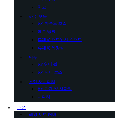
차고
하수 오물
RV 하수도 호스
폐수 탱크
휴대용 핸드워시 스탠드
휴대용 화장실
담수
Rv 워터 필터
RV 워터 호스
스텝 & 사다리
RV 단계 및 사다리
사다리
주유
해양 보트 커버