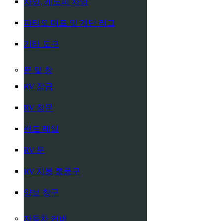
차양, 캐노피 차양
파티오 매트 및 계단 러그
기타 도구
문 및 창
RV 잠금
RV 창문
핸드 레일
RV 문
RV 지붕 통풍구
양보 창구
자동차 커버