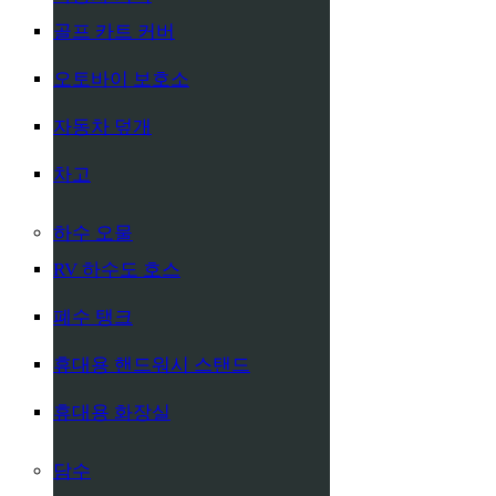
골프 카트 커버
오토바이 보호소
자동차 덮개
차고
하수 오물
RV 하수도 호스
폐수 탱크
휴대용 핸드워시 스탠드
휴대용 화장실
담수