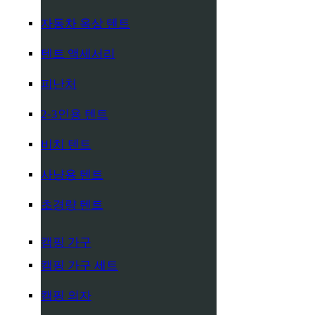
자동차 옥상 텐트
텐트 액세서리
피난처
2-3인용 텐트
비치 텐트
사냥용 텐트
초경량 텐트
캠핑 가구
캠핑 가구 세트
캠핑 의자