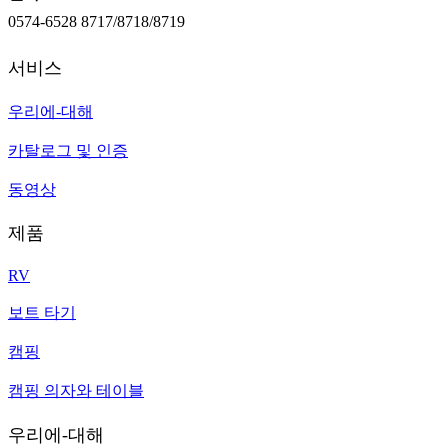
0574-6528 8717/8718/8719
서비스
우리에-대해
카탈로그 및 인증
동영상
제품
RV
보트 타기
캠핑
캠핑 의자와 테이블
우리에-대해