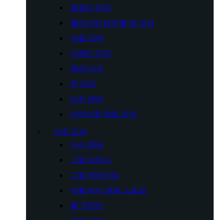
팔걸이 의자
플라스틱 테이블 및 의자
겨울 의자
디렉터 의자
목재 가구
문 의자
비치 체어
어린이용 캠핑 의자
야외 요리
가스 램프
그릴 브러시
그릴 액세서리
더블 버너 캠핑 스토브
불 구덩이