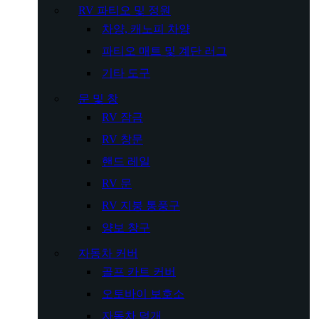
RV 파티오 및 정원
차양, 캐노피 차양
파티오 매트 및 계단 러그
기타 도구
문 및 창
RV 잠금
RV 창문
핸드 레일
RV 문
RV 지붕 통풍구
양보 창구
자동차 커버
골프 카트 커버
오토바이 보호소
자동차 덮개