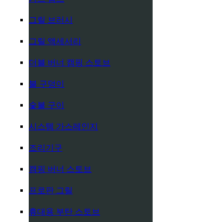
그릴 브러시
그릴 액세서리
더블 버너 캠핑 스토브
불 구덩이
숯불 구이
시스템 가스레인지
조리기구
캠핑 버너 스토브
프로판 그릴
휴대용 부탄 스토브