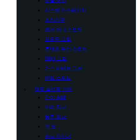
숯불 구이
시스템 가스레인지
조리기구
캠핑 버너 스토브
프로판 그릴
휴대용 부탄 스토브
BBQ 그릴
가스 바베큐 그릴
텐트 스토브
캠핑 슬리핑 기어
간이 침대
미라 침낭
봉투 침낭
짚 요
침낭 라이너