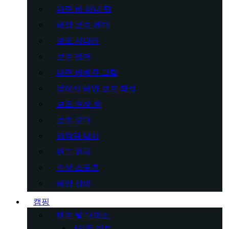
마린 비 미니 탑
해양 보트 펜더
보트 사다리
보트 앵커
마린 바베큐 그릴
접이식 해양 보트 좌석
보트 현창 창
보트 깃대
카약과 낚시
핸드 윈치
수상 스포츠
해양 장비
캠핑
텐트 및 대피소
4인용 텐트