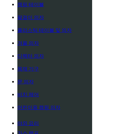
캠핑 테이블
팔걸이 의자
플라스틱 테이블 및 의자
겨울 의자
디렉터 의자
목재 가구
문 의자
비치 체어
어린이용 캠핑 의자
야외 요리
가스 램프