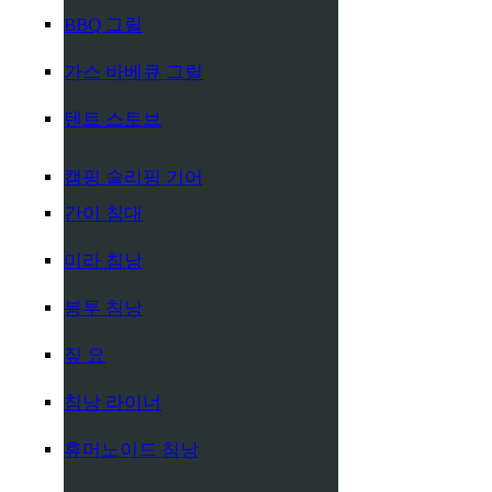
BBQ 그릴
가스 바베큐 그릴
텐트 스토브
캠핑 슬리핑 기어
간이 침대
미라 침낭
봉투 침낭
짚 요
침낭 라이너
휴머노이드 침낭