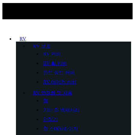
RV
RV 보호
RV 커버
RV 휠 커버
윈드 실드 커버
RV 에어컨 커버
RV 안정화 및 자동
잭
기타 휠 액세서리
안정기
휠 스태빌라이저