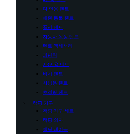
다 인용 텐트
애완 동물 텐트
풍선 텐트
자동차 옥상 텐트
텐트 액세서리
피난처
2-3인용 텐트
비치 텐트
사냥용 텐트
초경량 텐트
캠핑 가구
캠핑 가구 세트
캠핑 의자
캠핑 테이블