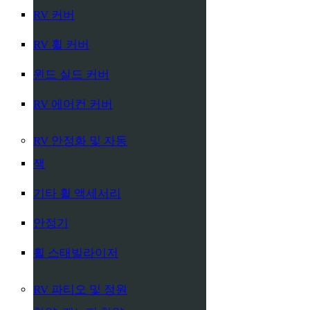
RV 커버
RV 휠 커버
윈드 실드 커버
RV 에어컨 커버
RV 안정화 및 자동
잭
기타 휠 액세서리
안정기
휠 스태빌라이저
RV 파티오 및 정원