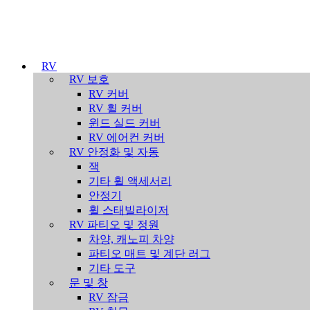
RV
RV 보호
RV 커버
RV 휠 커버
윈드 실드 커버
RV 에어컨 커버
RV 안정화 및 자동
잭
기타 휠 액세서리
안정기
휠 스태빌라이저
RV 파티오 및 정원
차양, 캐노피 차양
파티오 매트 및 계단 러그
기타 도구
문 및 창
RV 잠금