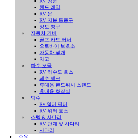
RV 창문
핸드 레일
RV 문
RV 지붕 통풍구
양보 창구
자동차 커버
골프 카트 커버
오토바이 보호소
자동차 덮개
차고
하수 오물
RV 하수도 호스
폐수 탱크
휴대용 핸드워시 스탠드
휴대용 화장실
담수
Rv 워터 필터
RV 워터 호스
스텝 & 사다리
RV 단계 및 사다리
사다리
주유