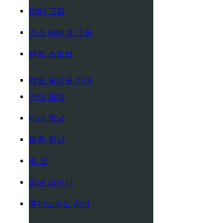
BBQ 그릴
가스 바베큐 그릴
텐트 스토브
캠핑 슬리핑 기어
간이 침대
미라 침낭
봉투 침낭
짚 요
침낭 라이너
휴머노이드 침낭