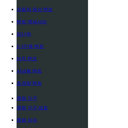
자동차 옥상 텐트
텐트 액세서리
피난처
2-3인용 텐트
비치 텐트
사냥용 텐트
초경량 텐트
캠핑 가구
캠핑 가구 세트
캠핑 의자