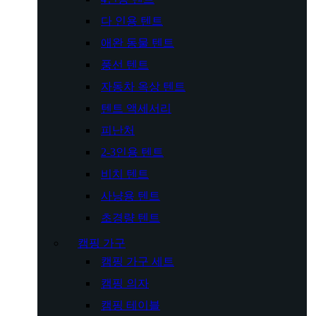
다 인용 텐트
애완 동물 텐트
풍선 텐트
자동차 옥상 텐트
텐트 액세서리
피난처
2-3인용 텐트
비치 텐트
사냥용 텐트
초경량 텐트
캠핑 가구
캠핑 가구 세트
캠핑 의자
캠핑 테이블