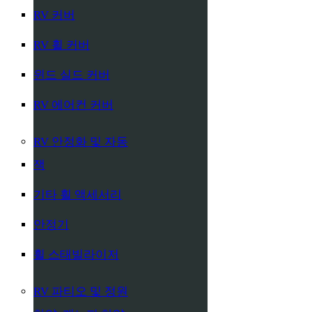
RV 커버
RV 휠 커버
윈드 실드 커버
RV 에어컨 커버
RV 안정화 및 자동
잭
기타 휠 액세서리
안정기
휠 스태빌라이저
RV 파티오 및 정원