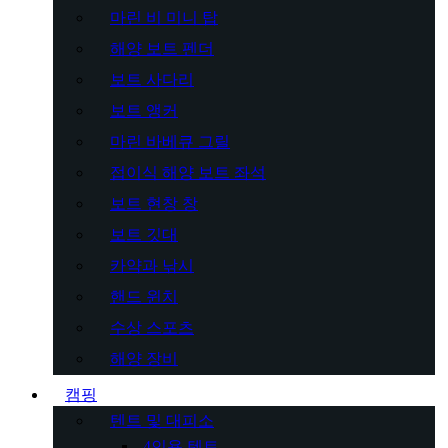
마린 비 미니 탑
해양 보트 펜더
보트 사다리
보트 앵커
마린 바베큐 그릴
접이식 해양 보트 좌석
보트 현창 창
보트 깃대
카약과 낚시
핸드 윈치
수상 스포츠
해양 장비
캠핑
텐트 및 대피소
4인용 텐트