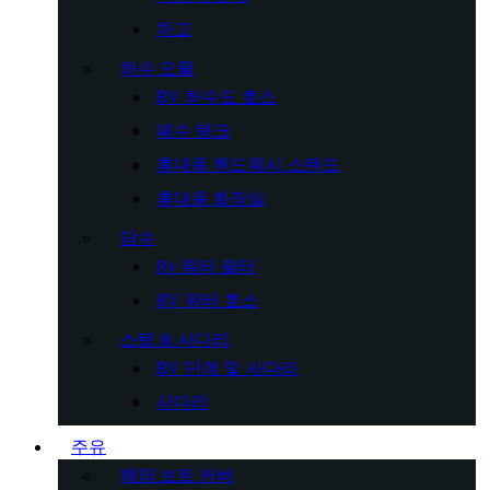
차고
하수 오물
RV 하수도 호스
폐수 탱크
휴대용 핸드워시 스탠드
휴대용 화장실
담수
Rv 워터 필터
RV 워터 호스
스텝 & 사다리
RV 단계 및 사다리
사다리
주유
해양 보트 커버