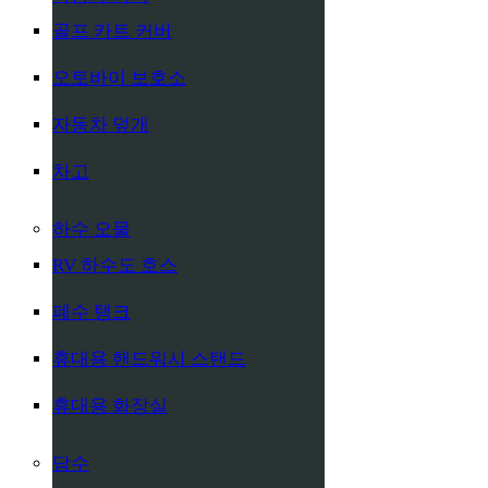
골프 카트 커버
오토바이 보호소
자동차 덮개
차고
하수 오물
RV 하수도 호스
폐수 탱크
휴대용 핸드워시 스탠드
휴대용 화장실
담수