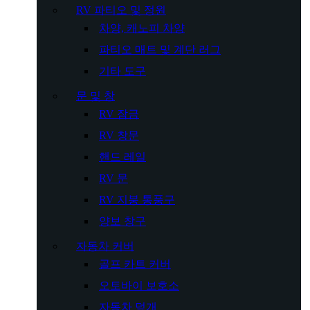
RV 파티오 및 정원
차양, 캐노피 차양
파티오 매트 및 계단 러그
기타 도구
문 및 창
RV 잠금
RV 창문
핸드 레일
RV 문
RV 지붕 통풍구
양보 창구
자동차 커버
골프 카트 커버
오토바이 보호소
자동차 덮개