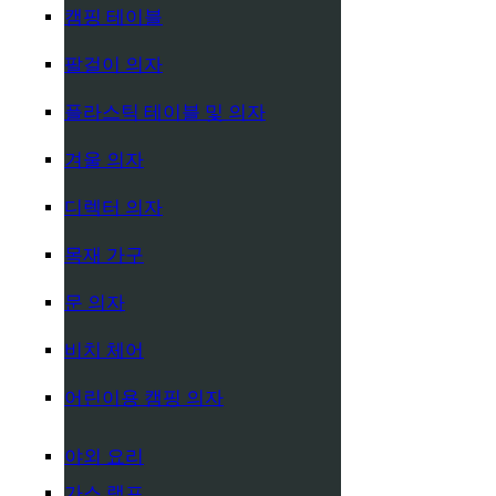
캠핑 테이블
팔걸이 의자
플라스틱 테이블 및 의자
겨울 의자
디렉터 의자
목재 가구
문 의자
비치 체어
어린이용 캠핑 의자
야외 요리
가스 램프