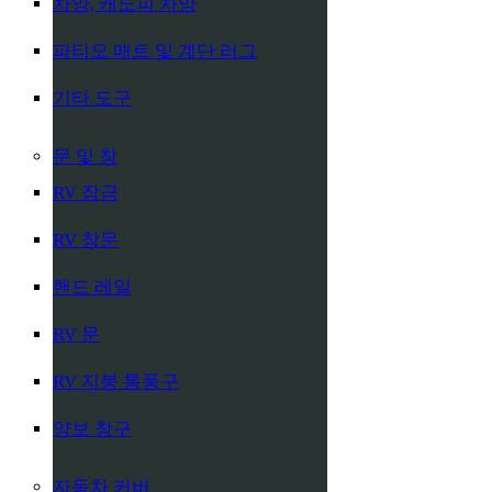
차양, 캐노피 차양
파티오 매트 및 계단 러그
기타 도구
문 및 창
RV 잠금
RV 창문
핸드 레일
RV 문
RV 지붕 통풍구
양보 창구
자동차 커버