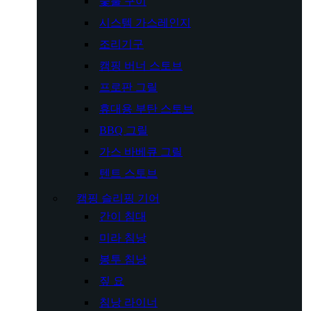
숯불 구이
시스템 가스레인지
조리기구
캠핑 버너 스토브
프로판 그릴
휴대용 부탄 스토브
BBQ 그릴
가스 바베큐 그릴
텐트 스토브
캠핑 슬리핑 기어
간이 침대
미라 침낭
봉투 침낭
짚 요
침낭 라이너