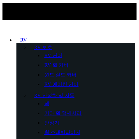
RV
RV 보호
RV 커버
RV 휠 커버
윈드 실드 커버
RV 에어컨 커버
RV 안정화 및 자동
잭
기타 휠 액세서리
안정기
휠 스태빌라이저