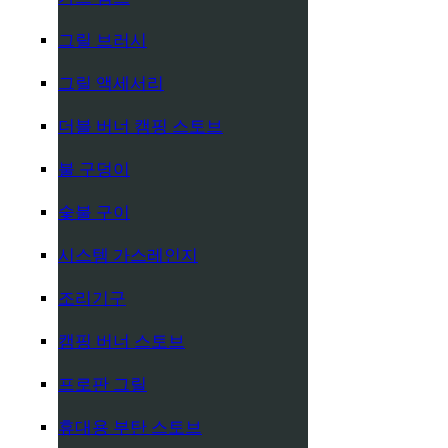
그릴 브러시
그릴 액세서리
더블 버너 캠핑 스토브
불 구덩이
숯불 구이
시스템 가스레인지
조리기구
캠핑 버너 스토브
프로판 그릴
휴대용 부탄 스토브