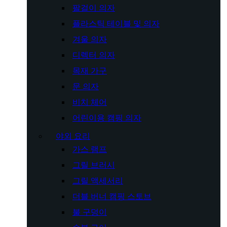
팔걸이 의자
플라스틱 테이블 및 의자
겨울 의자
디렉터 의자
목재 가구
문 의자
비치 체어
어린이용 캠핑 의자
야외 요리
가스 램프
그릴 브러시
그릴 액세서리
더블 버너 캠핑 스토브
불 구덩이