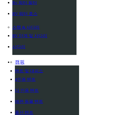
Rv 워터 필터
RV 워터 호스
스텝 & 사다리
RV 단계 및 사다리
사다리
캠핑
텐트 및 대피소
4인용 텐트
다 인용 텐트
애완 동물 텐트
풍선 텐트