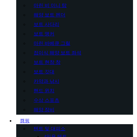
마린 비 미니 탑
해양 보트 펜더
보트 사다리
보트 앵커
마린 바베큐 그릴
접이식 해양 보트 좌석
보트 현창 창
보트 깃대
카약과 낚시
핸드 윈치
수상 스포츠
해양 장비
캠핑
텐트 및 대피소
4인용 텐트