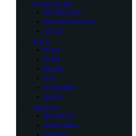
RV 파티오 및 정원
차양, 캐노피 차양
파티오 매트 및 계단 러그
기타 도구
문 및 창
RV 잠금
RV 창문
핸드 레일
RV 문
RV 지붕 통풍구
양보 창구
자동차 커버
골프 카트 커버
오토바이 보호소
자동차 덮개