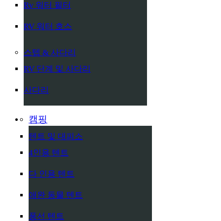
Rv 워터 필터
RV 워터 호스
스텝 & 사다리
RV 단계 및 사다리
사다리
캠핑
텐트 및 대피소
4인용 텐트
다 인용 텐트
애완 동물 텐트
풍선 텐트