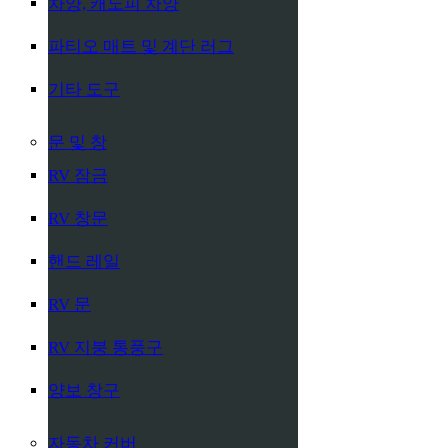
차양, 캐노피 차양
파티오 매트 및 계단 러그
기타 도구
문 및 창
RV 잠금
RV 창문
핸드 레일
RV 문
RV 지붕 통풍구
양보 창구
자동차 커버