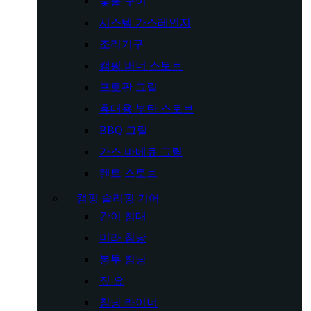
숯불 구이
시스템 가스레인지
조리기구
캠핑 버너 스토브
프로판 그릴
휴대용 부탄 스토브
BBQ 그릴
가스 바베큐 그릴
텐트 스토브
캠핑 슬리핑 기어
간이 침대
미라 침낭
봉투 침낭
짚 요
침낭 라이너