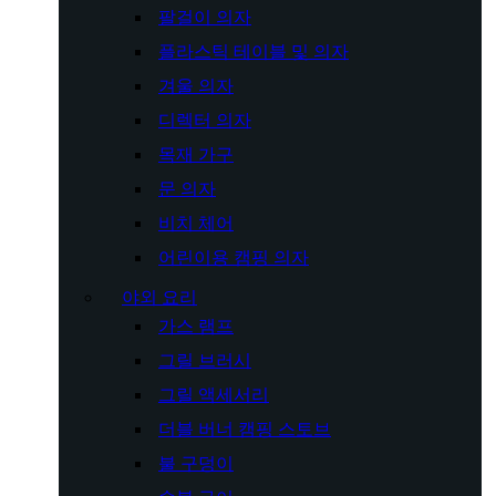
팔걸이 의자
플라스틱 테이블 및 의자
겨울 의자
디렉터 의자
목재 가구
문 의자
비치 체어
어린이용 캠핑 의자
야외 요리
가스 램프
그릴 브러시
그릴 액세서리
더블 버너 캠핑 스토브
불 구덩이