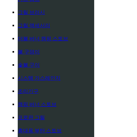
그릴 브러시
그릴 액세서리
더블 버너 캠핑 스토브
불 구덩이
숯불 구이
시스템 가스레인지
조리기구
캠핑 버너 스토브
프로판 그릴
휴대용 부탄 스토브