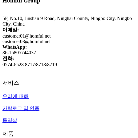
Homful Group
5F, No.10, Jinshan 9 Road, Ninghai County, Ningbo City, Ningbo
City, China
이메일:
customer01@homful.net
customer03@homful.net
WhatsApp:
86-15805744037
전화:
0574-6528 8717/8718/8719
서비스
우리에-대해
카탈로그 및 인증
동영상
제품