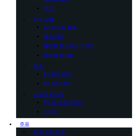
차고
하수 오물
RV 하수도 호스
폐수 탱크
휴대용 핸드워시 스탠드
휴대용 화장실
담수
Rv 워터 필터
RV 워터 호스
스텝 & 사다리
RV 단계 및 사다리
사다리
주유
해양 보트 커버