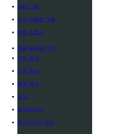
BBQ 그릴
가스 바베큐 그릴
텐트 스토브
캠핑 슬리핑 기어
간이 침대
미라 침낭
봉투 침낭
짚 요
침낭 라이너
휴머노이드 침낭