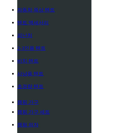
자동차 옥상 텐트
텐트 액세서리
피난처
2-3인용 텐트
비치 텐트
사냥용 텐트
초경량 텐트
캠핑 가구
캠핑 가구 세트
캠핑 의자