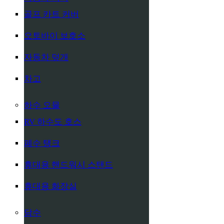
골프 카트 커버
오토바이 보호소
자동차 덮개
차고
하수 오물
RV 하수도 호스
폐수 탱크
휴대용 핸드워시 스탠드
휴대용 화장실
담수