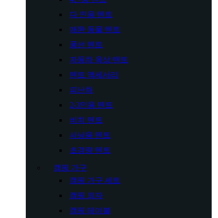
다 인용 텐트
애완 동물 텐트
풍선 텐트
자동차 옥상 텐트
텐트 액세서리
피난처
2-3인용 텐트
비치 텐트
사냥용 텐트
초경량 텐트
캠핑 가구
캠핑 가구 세트
캠핑 의자
캠핑 테이블