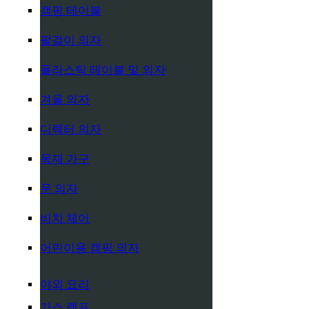
캠핑 테이블
팔걸이 의자
플라스틱 테이블 및 의자
겨울 의자
디렉터 의자
목재 가구
문 의자
비치 체어
어린이용 캠핑 의자
야외 요리
가스 램프