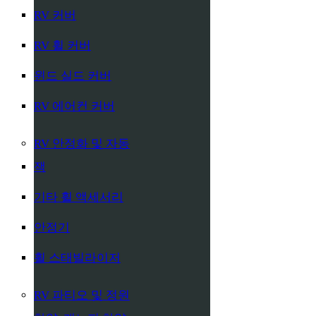
RV 커버
RV 휠 커버
윈드 실드 커버
RV 에어컨 커버
RV 안정화 및 자동
잭
기타 휠 액세서리
안정기
휠 스태빌라이저
RV 파티오 및 정원