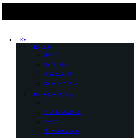
RV
RV 보호
RV 커버
RV 휠 커버
윈드 실드 커버
RV 에어컨 커버
RV 안정화 및 자동
잭
기타 휠 액세서리
안정기
휠 스태빌라이저