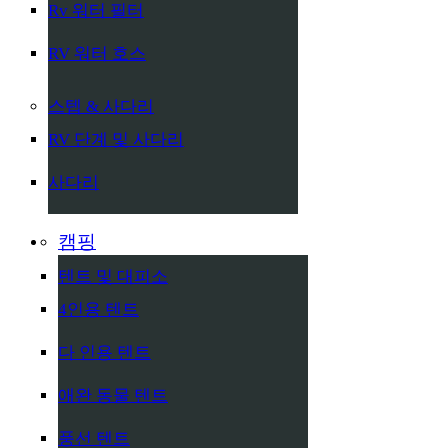
Rv 워터 필터
RV 워터 호스
스텝 & 사다리
RV 단계 및 사다리
사다리
캠핑
텐트 및 대피소
4인용 텐트
다 인용 텐트
애완 동물 텐트
풍선 텐트