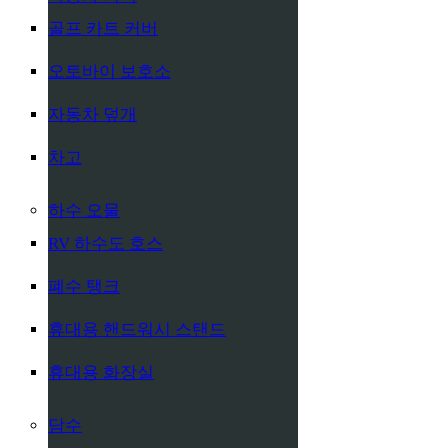
골프 카트 커버
오토바이 보호소
자동차 덮개
차고
하수 오물
RV 하수도 호스
폐수 탱크
휴대용 핸드워시 스탠드
휴대용 화장실
담수