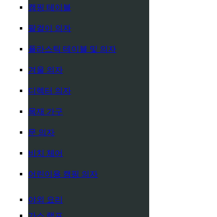
캠핑 테이블
팔걸이 의자
플라스틱 테이블 및 의자
겨울 의자
디렉터 의자
목재 가구
문 의자
비치 체어
어린이용 캠핑 의자
야외 요리
가스 램프