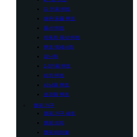
다 인용 텐트
애완 동물 텐트
풍선 텐트
자동차 옥상 텐트
텐트 액세서리
피난처
2-3인용 텐트
비치 텐트
사냥용 텐트
초경량 텐트
캠핑 가구
캠핑 가구 세트
캠핑 의자
캠핑 테이블