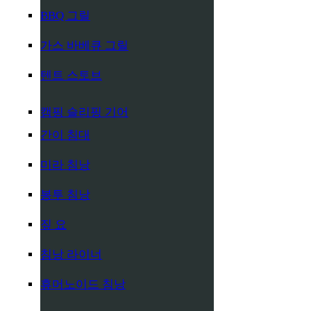
BBQ 그릴
가스 바베큐 그릴
텐트 스토브
캠핑 슬리핑 기어
간이 침대
미라 침낭
봉투 침낭
짚 요
침낭 라이너
휴머노이드 침낭