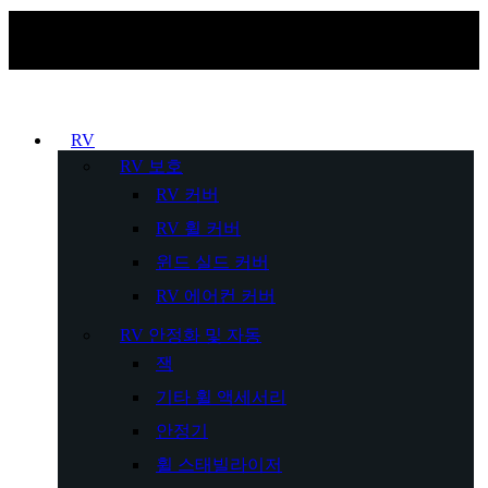
RV
RV 보호
RV 커버
RV 휠 커버
윈드 실드 커버
RV 에어컨 커버
RV 안정화 및 자동
잭
기타 휠 액세서리
안정기
휠 스태빌라이저