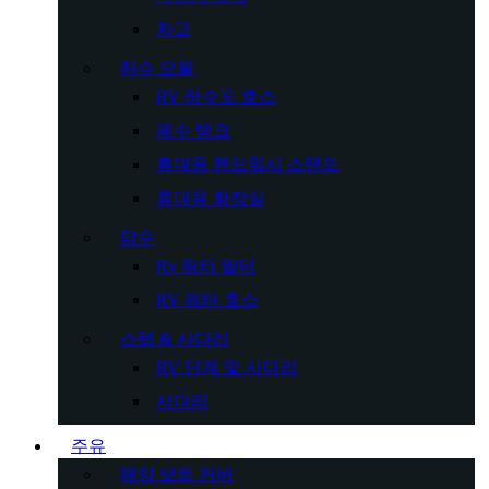
차고
하수 오물
RV 하수도 호스
폐수 탱크
휴대용 핸드워시 스탠드
휴대용 화장실
담수
Rv 워터 필터
RV 워터 호스
스텝 & 사다리
RV 단계 및 사다리
사다리
주유
해양 보트 커버