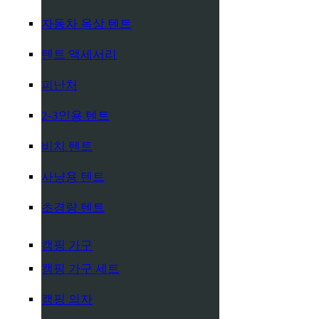
자동차 옥상 텐트
텐트 액세서리
피난처
2-3인용 텐트
비치 텐트
사냥용 텐트
초경량 텐트
캠핑 가구
캠핑 가구 세트
캠핑 의자