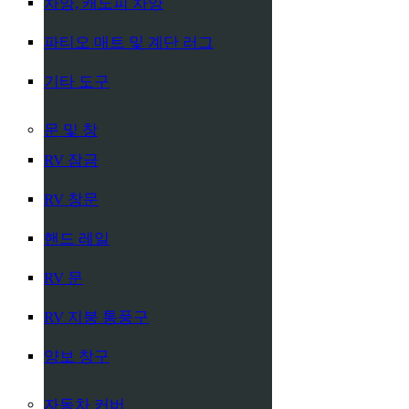
차양, 캐노피 차양
파티오 매트 및 계단 러그
기타 도구
문 및 창
RV 잠금
RV 창문
핸드 레일
RV 문
RV 지붕 통풍구
양보 창구
자동차 커버