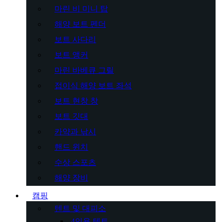
마린 비 미니 탑
해양 보트 펜더
보트 사다리
보트 앵커
마린 바베큐 그릴
접이식 해양 보트 좌석
보트 현창 창
보트 깃대
카약과 낚시
핸드 윈치
수상 스포츠
해양 장비
캠핑
텐트 및 대피소
4인용 텐트