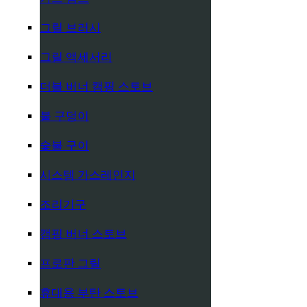
그릴 브러시
그릴 액세서리
더블 버너 캠핑 스토브
불 구덩이
숯불 구이
시스템 가스레인지
조리기구
캠핑 버너 스토브
프로판 그릴
휴대용 부탄 스토브