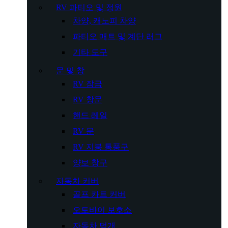
RV 파티오 및 정원
차양, 캐노피 차양
파티오 매트 및 계단 러그
기타 도구
문 및 창
RV 잠금
RV 창문
핸드 레일
RV 문
RV 지붕 통풍구
양보 창구
자동차 커버
골프 카트 커버
오토바이 보호소
자동차 덮개