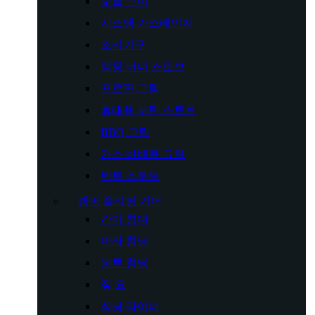
숯불 구이
시스템 가스레인지
조리기구
캠핑 버너 스토브
프로판 그릴
휴대용 부탄 스토브
BBQ 그릴
가스 바베큐 그릴
텐트 스토브
캠핑 슬리핑 기어
간이 침대
미라 침낭
봉투 침낭
짚 요
침낭 라이너