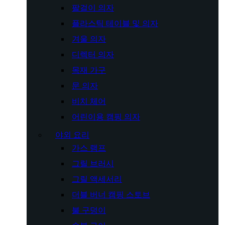
팔걸이 의자
플라스틱 테이블 및 의자
겨울 의자
디렉터 의자
목재 가구
문 의자
비치 체어
어린이용 캠핑 의자
야외 요리
가스 램프
그릴 브러시
그릴 액세서리
더블 버너 캠핑 스토브
불 구덩이