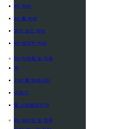
RV 커버
RV 휠 커버
윈드 실드 커버
RV 에어컨 커버
RV 안정화 및 자동
잭
기타 휠 액세서리
안정기
휠 스태빌라이저
RV 파티오 및 정원