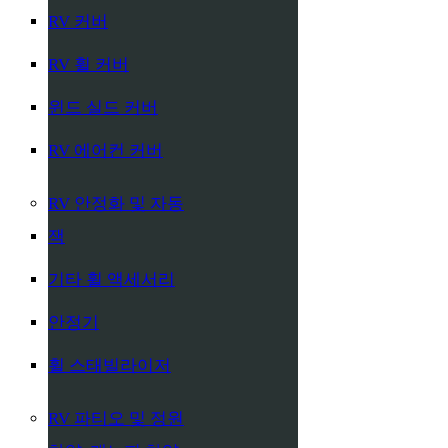
RV 커버
RV 휠 커버
윈드 실드 커버
RV 에어컨 커버
RV 안정화 및 자동
잭
기타 휠 액세서리
안정기
휠 스태빌라이저
RV 파티오 및 정원