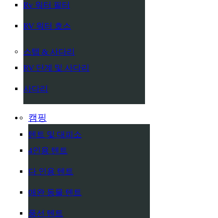
Rv 워터 필터
RV 워터 호스
스텝 & 사다리
RV 단계 및 사다리
사다리
캠핑
텐트 및 대피소
4인용 텐트
다 인용 텐트
애완 동물 텐트
풍선 텐트