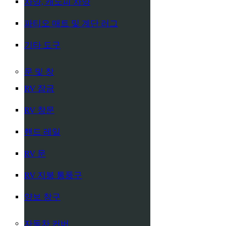
차양, 캐노피 차양
파티오 매트 및 계단 러그
기타 도구
문 및 창
RV 잠금
RV 창문
핸드 레일
RV 문
RV 지붕 통풍구
양보 창구
자동차 커버