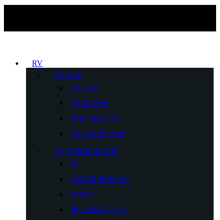
RV
RV 보호
RV 커버
RV 휠 커버
윈드 실드 커버
RV 에어컨 커버
RV 안정화 및 자동
잭
기타 휠 액세서리
안정기
휠 스태빌라이저