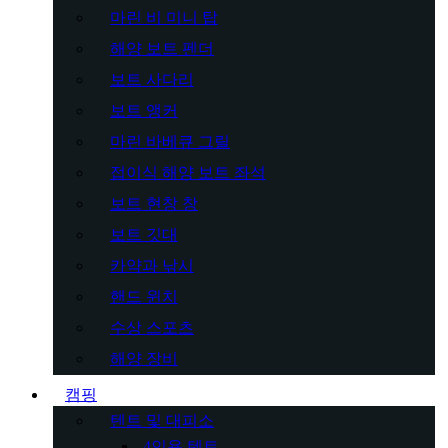
마린 비 미니 탑
해양 보트 펜더
보트 사다리
보트 앵커
마린 바베큐 그릴
접이식 해양 보트 좌석
보트 현창 창
보트 깃대
카약과 낚시
핸드 윈치
수상 스포츠
해양 장비
캠핑
텐트 및 대피소
4인용 텐트