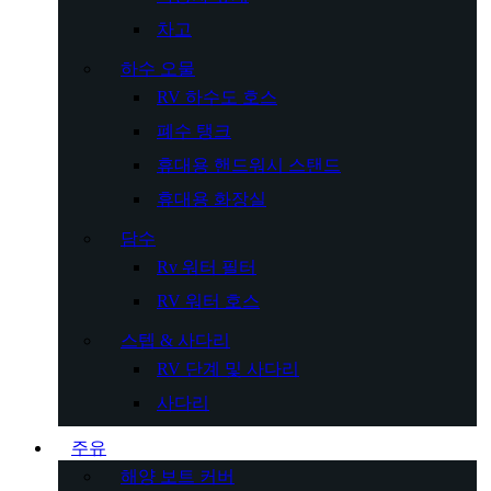
차고
하수 오물
RV 하수도 호스
폐수 탱크
휴대용 핸드워시 스탠드
휴대용 화장실
담수
Rv 워터 필터
RV 워터 호스
스텝 & 사다리
RV 단계 및 사다리
사다리
주유
해양 보트 커버