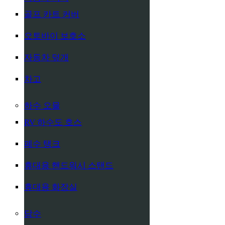
골프 카트 커버
오토바이 보호소
자동차 덮개
차고
하수 오물
RV 하수도 호스
폐수 탱크
휴대용 핸드워시 스탠드
휴대용 화장실
담수