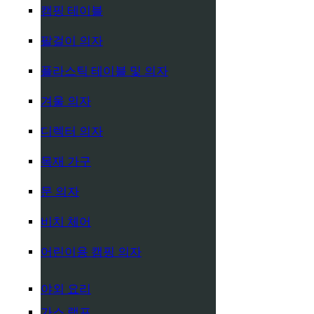
캠핑 테이블
팔걸이 의자
플라스틱 테이블 및 의자
겨울 의자
디렉터 의자
목재 가구
문 의자
비치 체어
어린이용 캠핑 의자
야외 요리
가스 램프