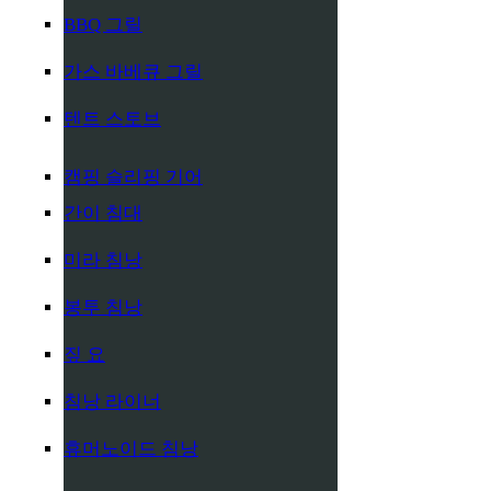
BBQ 그릴
가스 바베큐 그릴
텐트 스토브
캠핑 슬리핑 기어
간이 침대
미라 침낭
봉투 침낭
짚 요
침낭 라이너
휴머노이드 침낭