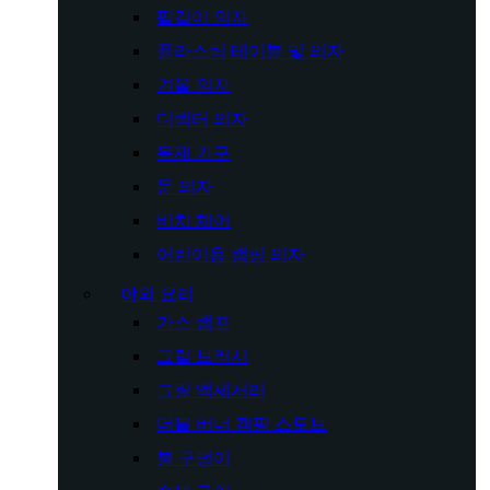
팔걸이 의자
플라스틱 테이블 및 의자
겨울 의자
디렉터 의자
목재 가구
문 의자
비치 체어
어린이용 캠핑 의자
야외 요리
가스 램프
그릴 브러시
그릴 액세서리
더블 버너 캠핑 스토브
불 구덩이