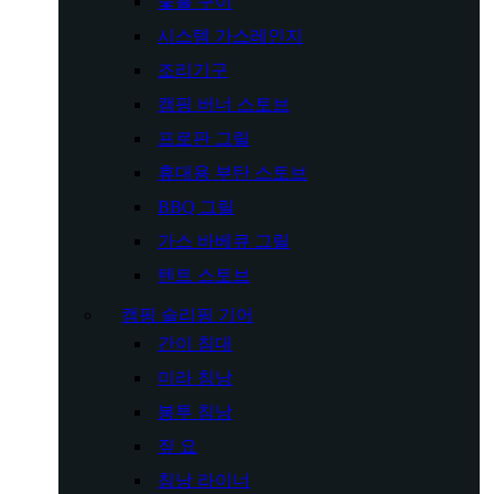
숯불 구이
시스템 가스레인지
조리기구
캠핑 버너 스토브
프로판 그릴
휴대용 부탄 스토브
BBQ 그릴
가스 바베큐 그릴
텐트 스토브
캠핑 슬리핑 기어
간이 침대
미라 침낭
봉투 침낭
짚 요
침낭 라이너