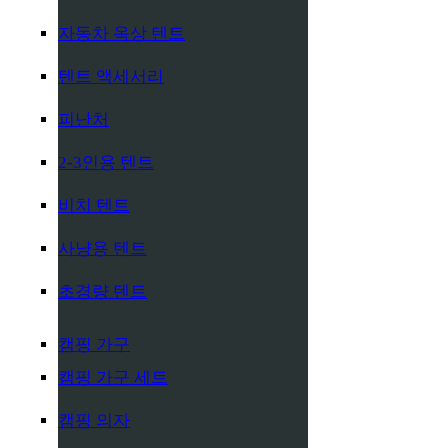
자동차 옥상 텐트
텐트 액세서리
피난처
2-3인용 텐트
비치 텐트
사냥용 텐트
초경량 텐트
캠핑 가구
캠핑 가구 세트
캠핑 의자