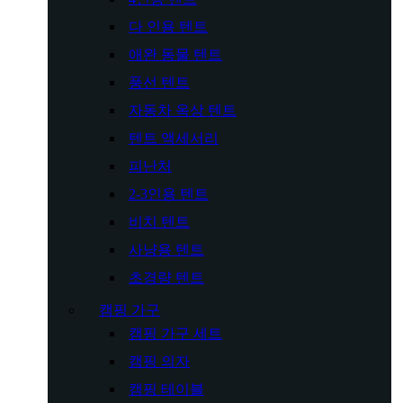
다 인용 텐트
애완 동물 텐트
풍선 텐트
자동차 옥상 텐트
텐트 액세서리
피난처
2-3인용 텐트
비치 텐트
사냥용 텐트
초경량 텐트
캠핑 가구
캠핑 가구 세트
캠핑 의자
캠핑 테이블