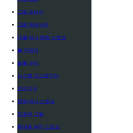
그릴 브러시
그릴 액세서리
더블 버너 캠핑 스토브
불 구덩이
숯불 구이
시스템 가스레인지
조리기구
캠핑 버너 스토브
프로판 그릴
휴대용 부탄 스토브