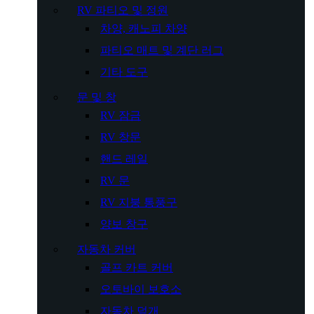
RV 파티오 및 정원
차양, 캐노피 차양
파티오 매트 및 계단 러그
기타 도구
문 및 창
RV 잠금
RV 창문
핸드 레일
RV 문
RV 지붕 통풍구
양보 창구
자동차 커버
골프 카트 커버
오토바이 보호소
자동차 덮개