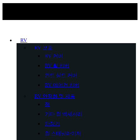
RV
RV 보호
RV 커버
RV 휠 커버
윈드 실드 커버
RV 에어컨 커버
RV 안정화 및 자동
잭
기타 휠 액세서리
안정기
휠 스태빌라이저