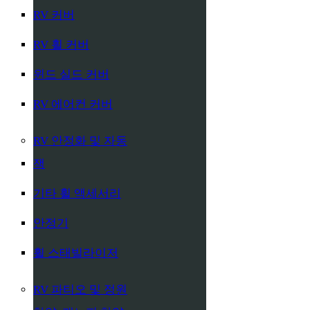
RV 커버
RV 휠 커버
윈드 실드 커버
RV 에어컨 커버
RV 안정화 및 자동
잭
기타 휠 액세서리
안정기
휠 스태빌라이저
RV 파티오 및 정원