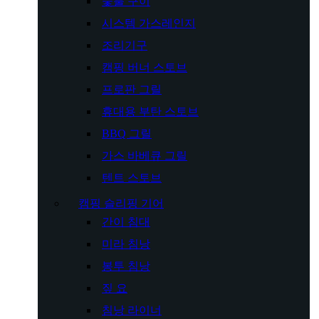
숯불 구이
시스템 가스레인지
조리기구
캠핑 버너 스토브
프로판 그릴
휴대용 부탄 스토브
BBQ 그릴
가스 바베큐 그릴
텐트 스토브
캠핑 슬리핑 기어
간이 침대
미라 침낭
봉투 침낭
짚 요
침낭 라이너