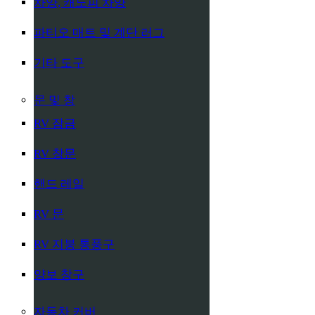
차양, 캐노피 차양
파티오 매트 및 계단 러그
기타 도구
문 및 창
RV 잠금
RV 창문
핸드 레일
RV 문
RV 지붕 통풍구
양보 창구
자동차 커버