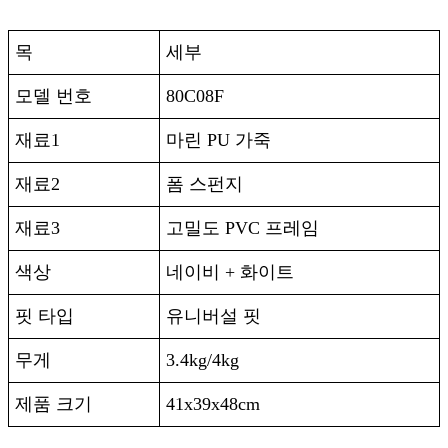
목
세부
모델 번호
80C08F
재료1
마린 PU 가죽
재료2
폼 스펀지
재료3
고밀도 PVC 프레임
색상
네이비 + 화이트
핏 타입
유니버설 핏
무게
3.4kg/4kg
제품 크기
41x39x48cm