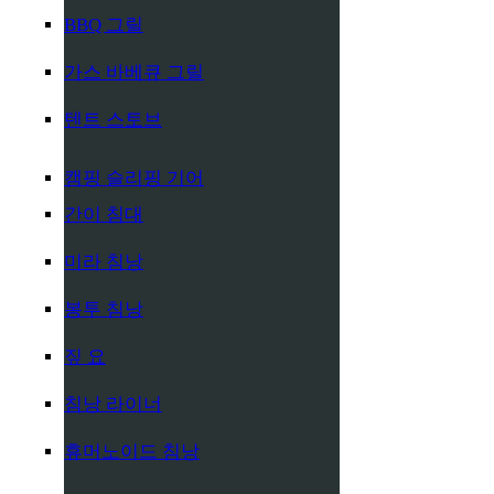
BBQ 그릴
가스 바베큐 그릴
텐트 스토브
캠핑 슬리핑 기어
간이 침대
미라 침낭
봉투 침낭
짚 요
침낭 라이너
휴머노이드 침낭