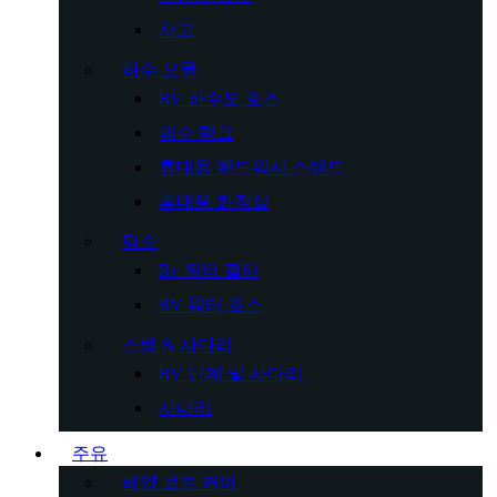
차고
하수 오물
RV 하수도 호스
폐수 탱크
휴대용 핸드워시 스탠드
휴대용 화장실
담수
Rv 워터 필터
RV 워터 호스
스텝 & 사다리
RV 단계 및 사다리
사다리
주유
해양 보트 커버