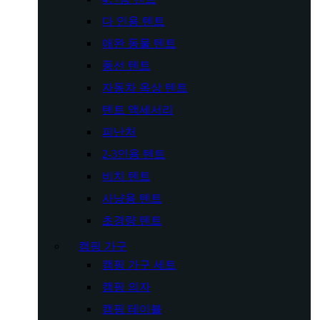
다 인용 텐트
애완 동물 텐트
풍선 텐트
자동차 옥상 텐트
텐트 액세서리
피난처
2-3인용 텐트
비치 텐트
사냥용 텐트
초경량 텐트
캠핑 가구
캠핑 가구 세트
캠핑 의자
캠핑 테이블