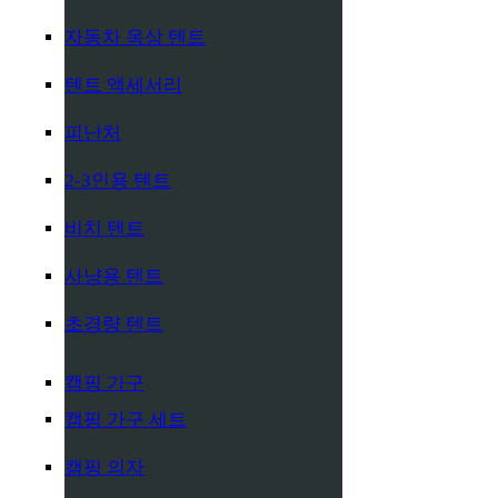
자동차 옥상 텐트
텐트 액세서리
피난처
2-3인용 텐트
비치 텐트
사냥용 텐트
초경량 텐트
캠핑 가구
캠핑 가구 세트
캠핑 의자