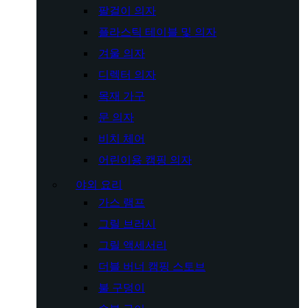
팔걸이 의자
플라스틱 테이블 및 의자
겨울 의자
디렉터 의자
목재 가구
문 의자
비치 체어
어린이용 캠핑 의자
야외 요리
가스 램프
그릴 브러시
그릴 액세서리
더블 버너 캠핑 스토브
불 구덩이