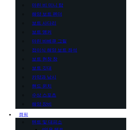
마린 비 미니 탑
해양 보트 펜더
보트 사다리
보트 앵커
마린 바베큐 그릴
접이식 해양 보트 좌석
보트 현창 창
보트 깃대
카약과 낚시
핸드 윈치
수상 스포츠
해양 장비
캠핑
텐트 및 대피소
4인용 텐트