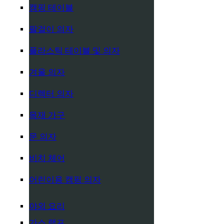
캠핑 테이블
팔걸이 의자
플라스틱 테이블 및 의자
겨울 의자
디렉터 의자
목재 가구
문 의자
비치 체어
어린이용 캠핑 의자
야외 요리
가스 램프