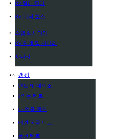
Rv 워터 필터
RV 워터 호스
스텝 & 사다리
RV 단계 및 사다리
사다리
캠핑
텐트 및 대피소
4인용 텐트
다 인용 텐트
애완 동물 텐트
풍선 텐트