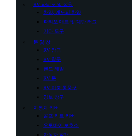
RV 파티오 및 정원
차양, 캐노피 차양
파티오 매트 및 계단 러그
기타 도구
문 및 창
RV 잠금
RV 창문
핸드 레일
RV 문
RV 지붕 통풍구
양보 창구
자동차 커버
골프 카트 커버
오토바이 보호소
자동차 덮개