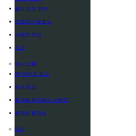
골프 카트 커버
오토바이 보호소
자동차 덮개
차고
하수 오물
RV 하수도 호스
폐수 탱크
휴대용 핸드워시 스탠드
휴대용 화장실
담수