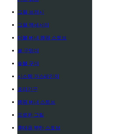
그릴 브러시
그릴 액세서리
더블 버너 캠핑 스토브
불 구덩이
숯불 구이
시스템 가스레인지
조리기구
캠핑 버너 스토브
프로판 그릴
휴대용 부탄 스토브