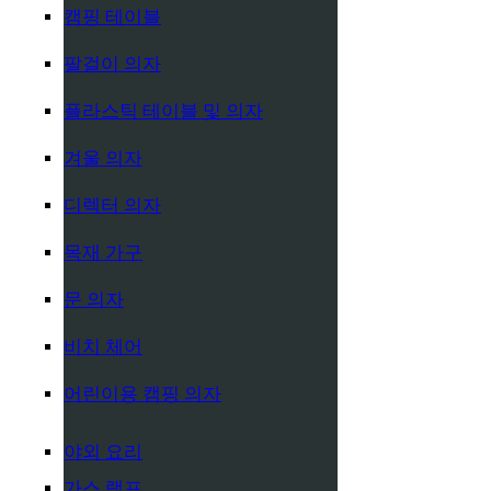
캠핑 테이블
팔걸이 의자
플라스틱 테이블 및 의자
겨울 의자
디렉터 의자
목재 가구
문 의자
비치 체어
어린이용 캠핑 의자
야외 요리
가스 램프