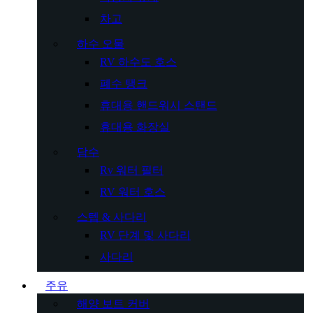
차고
하수 오물
RV 하수도 호스
폐수 탱크
휴대용 핸드워시 스탠드
휴대용 화장실
담수
Rv 워터 필터
RV 워터 호스
스텝 & 사다리
RV 단계 및 사다리
사다리
주유
해양 보트 커버