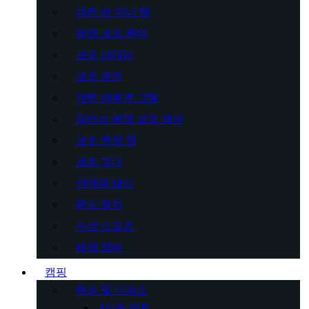
마린 비 미니 탑
해양 보트 펜더
보트 사다리
보트 앵커
마린 바베큐 그릴
접이식 해양 보트 좌석
보트 현창 창
보트 깃대
카약과 낚시
핸드 윈치
수상 스포츠
해양 장비
캠핑
텐트 및 대피소
4인용 텐트