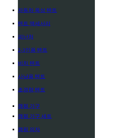
자동차 옥상 텐트
텐트 액세서리
피난처
2-3인용 텐트
비치 텐트
사냥용 텐트
초경량 텐트
캠핑 가구
캠핑 가구 세트
캠핑 의자