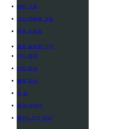
BBQ 그릴
가스 바베큐 그릴
텐트 스토브
캠핑 슬리핑 기어
간이 침대
미라 침낭
봉투 침낭
짚 요
침낭 라이너
휴머노이드 침낭