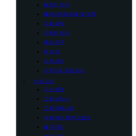
팔걸이 의자
플라스틱 테이블 및 의자
겨울 의자
디렉터 의자
목재 가구
문 의자
비치 체어
어린이용 캠핑 의자
야외 요리
가스 램프
그릴 브러시
그릴 액세서리
더블 버너 캠핑 스토브
불 구덩이