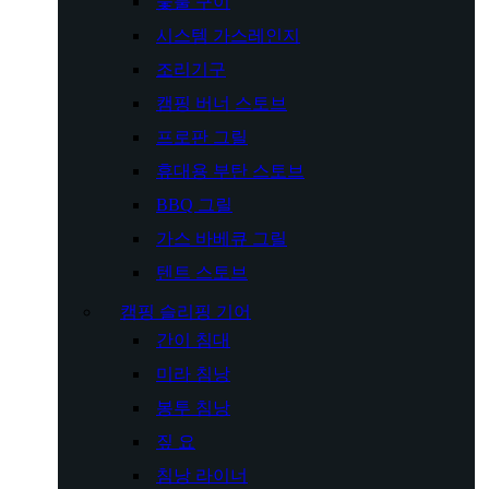
숯불 구이
시스템 가스레인지
조리기구
캠핑 버너 스토브
프로판 그릴
휴대용 부탄 스토브
BBQ 그릴
가스 바베큐 그릴
텐트 스토브
캠핑 슬리핑 기어
간이 침대
미라 침낭
봉투 침낭
짚 요
침낭 라이너