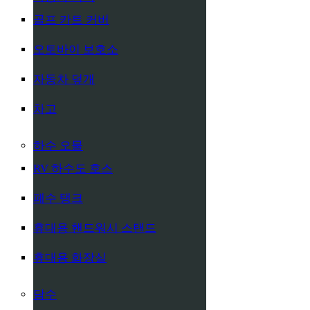
골프 카트 커버
오토바이 보호소
자동차 덮개
차고
하수 오물
RV 하수도 호스
폐수 탱크
휴대용 핸드워시 스탠드
휴대용 화장실
담수