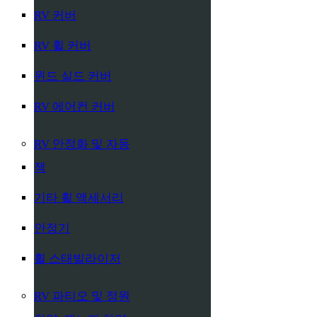
RV 커버
RV 휠 커버
윈드 실드 커버
RV 에어컨 커버
RV 안정화 및 자동
잭
기타 휠 액세서리
안정기
휠 스태빌라이저
RV 파티오 및 정원