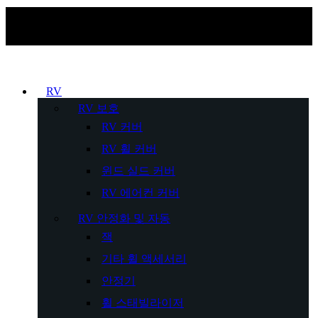
RV
RV 보호
RV 커버
RV 휠 커버
윈드 실드 커버
RV 에어컨 커버
RV 안정화 및 자동
잭
기타 휠 액세서리
안정기
휠 스태빌라이저