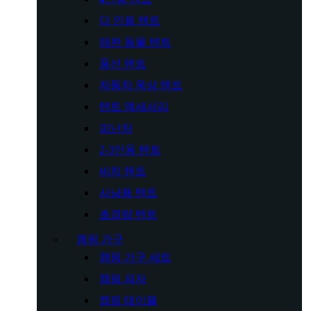
다 인용 텐트
애완 동물 텐트
풍선 텐트
자동차 옥상 텐트
텐트 액세서리
피난처
2-3인용 텐트
비치 텐트
사냥용 텐트
초경량 텐트
캠핑 가구
캠핑 가구 세트
캠핑 의자
캠핑 테이블