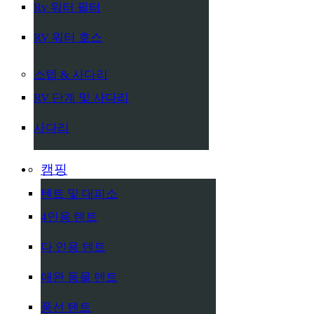
Rv 워터 필터
RV 워터 호스
스텝 & 사다리
RV 단계 및 사다리
사다리
캠핑
텐트 및 대피소
4인용 텐트
다 인용 텐트
애완 동물 텐트
풍선 텐트