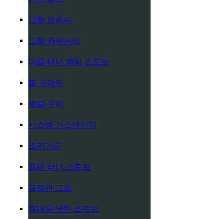
그릴 브러시
그릴 액세서리
더블 버너 캠핑 스토브
불 구덩이
숯불 구이
시스템 가스레인지
조리기구
캠핑 버너 스토브
프로판 그릴
휴대용 부탄 스토브