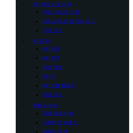
RV 파티오 및 정원
차양, 캐노피 차양
파티오 매트 및 계단 러그
기타 도구
문 및 창
RV 잠금
RV 창문
핸드 레일
RV 문
RV 지붕 통풍구
양보 창구
자동차 커버
골프 카트 커버
오토바이 보호소
자동차 덮개