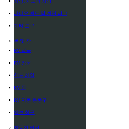
차양, 캐노피 차양
파티오 매트 및 계단 러그
기타 도구
문 및 창
RV 잠금
RV 창문
핸드 레일
RV 문
RV 지붕 통풍구
양보 창구
자동차 커버