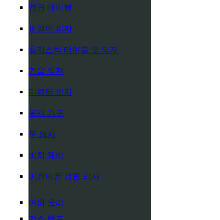
캠핑 테이블
팔걸이 의자
플라스틱 테이블 및 의자
겨울 의자
디렉터 의자
목재 가구
문 의자
비치 체어
어린이용 캠핑 의자
야외 요리
가스 램프