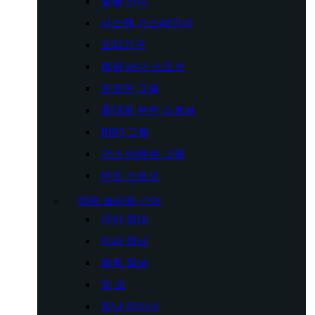
숯불 구이
시스템 가스레인지
조리기구
캠핑 버너 스토브
프로판 그릴
휴대용 부탄 스토브
BBQ 그릴
가스 바베큐 그릴
텐트 스토브
캠핑 슬리핑 기어
간이 침대
미라 침낭
봉투 침낭
짚 요
침낭 라이너