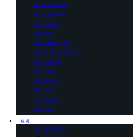
마린 비 미니 탑
해양 보트 펜더
보트 사다리
보트 앵커
마린 바베큐 그릴
접이식 해양 보트 좌석
보트 현창 창
보트 깃대
카약과 낚시
핸드 윈치
수상 스포츠
해양 장비
캠핑
텐트 및 대피소
4인용 텐트