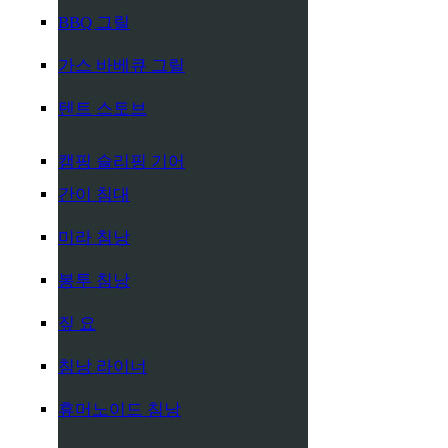
BBQ 그릴
가스 바베큐 그릴
텐트 스토브
캠핑 슬리핑 기어
간이 침대
미라 침낭
봉투 침낭
짚 요
침낭 라이너
휴머노이드 침낭