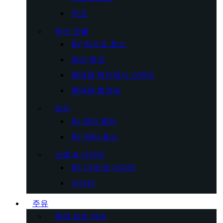
차고
하수 오물
RV 하수도 호스
폐수 탱크
휴대용 핸드워시 스탠드
휴대용 화장실
담수
Rv 워터 필터
RV 워터 호스
스텝 & 사다리
RV 단계 및 사다리
사다리
주유
해양 보트 커버