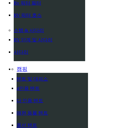
Rv 워터 필터
RV 워터 호스
스텝 & 사다리
RV 단계 및 사다리
사다리
캠핑
텐트 및 대피소
4인용 텐트
다 인용 텐트
애완 동물 텐트
풍선 텐트