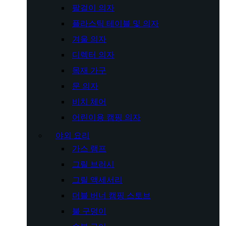
팔걸이 의자
플라스틱 테이블 및 의자
겨울 의자
디렉터 의자
목재 가구
문 의자
비치 체어
어린이용 캠핑 의자
야외 요리
가스 램프
그릴 브러시
그릴 액세서리
더블 버너 캠핑 스토브
불 구덩이