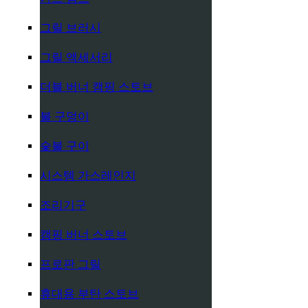
그릴 브러시
그릴 액세서리
더블 버너 캠핑 스토브
불 구덩이
숯불 구이
시스템 가스레인지
조리기구
캠핑 버너 스토브
프로판 그릴
휴대용 부탄 스토브