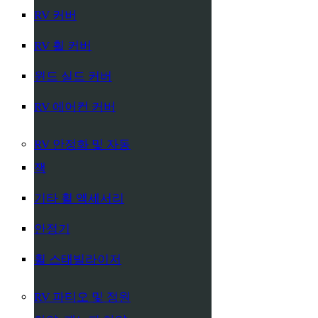
RV 커버
RV 휠 커버
윈드 실드 커버
RV 에어컨 커버
RV 안정화 및 자동
잭
기타 휠 액세서리
안정기
휠 스태빌라이저
RV 파티오 및 정원