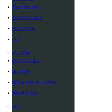
골프 카트 커버
오토바이 보호소
자동차 덮개
차고
하수 오물
RV 하수도 호스
폐수 탱크
휴대용 핸드워시 스탠드
휴대용 화장실
담수