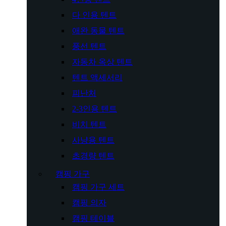
다 인용 텐트
애완 동물 텐트
풍선 텐트
자동차 옥상 텐트
텐트 액세서리
피난처
2-3인용 텐트
비치 텐트
사냥용 텐트
초경량 텐트
캠핑 가구
캠핑 가구 세트
캠핑 의자
캠핑 테이블