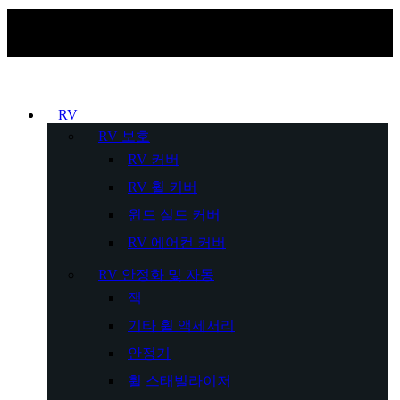
RV
RV 보호
RV 커버
RV 휠 커버
윈드 실드 커버
RV 에어컨 커버
RV 안정화 및 자동
잭
기타 휠 액세서리
안정기
휠 스태빌라이저