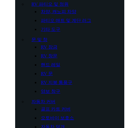
RV 파티오 및 정원
차양, 캐노피 차양
파티오 매트 및 계단 러그
기타 도구
문 및 창
RV 잠금
RV 창문
핸드 레일
RV 문
RV 지붕 통풍구
양보 창구
자동차 커버
골프 카트 커버
오토바이 보호소
자동차 덮개