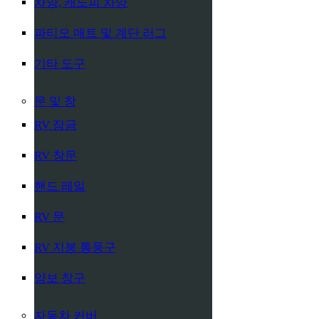
차양, 캐노피 차양
파티오 매트 및 계단 러그
기타 도구
문 및 창
RV 잠금
RV 창문
핸드 레일
RV 문
RV 지붕 통풍구
양보 창구
자동차 커버