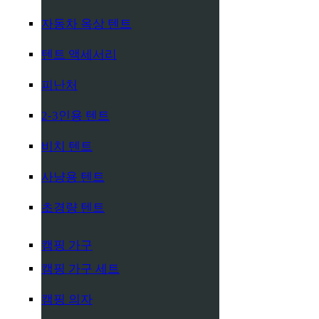
자동차 옥상 텐트
텐트 액세서리
피난처
2-3인용 텐트
비치 텐트
사냥용 텐트
초경량 텐트
캠핑 가구
캠핑 가구 세트
캠핑 의자