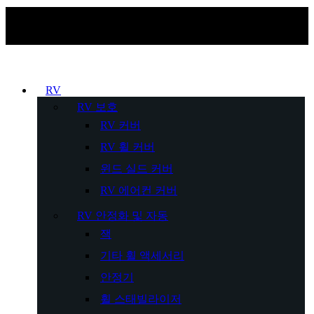
RV
RV 보호
RV 커버
RV 휠 커버
윈드 실드 커버
RV 에어컨 커버
RV 안정화 및 자동
잭
기타 휠 액세서리
안정기
휠 스태빌라이저