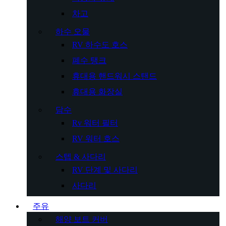
차고
하수 오물
RV 하수도 호스
폐수 탱크
휴대용 핸드워시 스탠드
휴대용 화장실
담수
Rv 워터 필터
RV 워터 호스
스텝 & 사다리
RV 단계 및 사다리
사다리
주유
해양 보트 커버