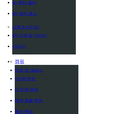
Rv 워터 필터
RV 워터 호스
스텝 & 사다리
RV 단계 및 사다리
사다리
캠핑
텐트 및 대피소
4인용 텐트
다 인용 텐트
애완 동물 텐트
풍선 텐트