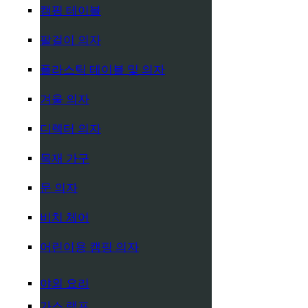
캠핑 테이블
팔걸이 의자
플라스틱 테이블 및 의자
겨울 의자
디렉터 의자
목재 가구
문 의자
비치 체어
어린이용 캠핑 의자
야외 요리
가스 램프