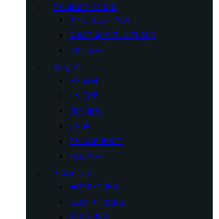
RV 파티오 및 정원
차양, 캐노피 차양
파티오 매트 및 계단 러그
기타 도구
문 및 창
RV 잠금
RV 창문
핸드 레일
RV 문
RV 지붕 통풍구
양보 창구
자동차 커버
골프 카트 커버
오토바이 보호소
자동차 덮개