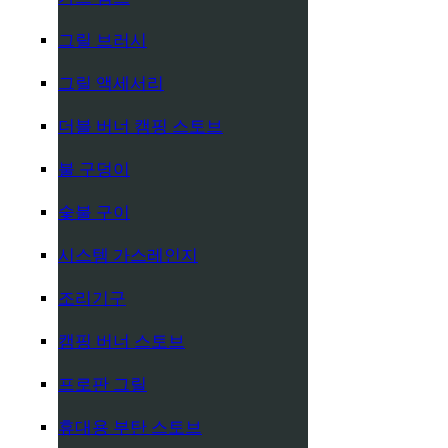
그릴 브러시
그릴 액세서리
더블 버너 캠핑 스토브
불 구덩이
숯불 구이
시스템 가스레인지
조리기구
캠핑 버너 스토브
프로판 그릴
휴대용 부탄 스토브