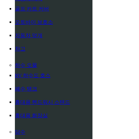
골프 카트 커버
오토바이 보호소
자동차 덮개
차고
하수 오물
RV 하수도 호스
폐수 탱크
휴대용 핸드워시 스탠드
휴대용 화장실
담수