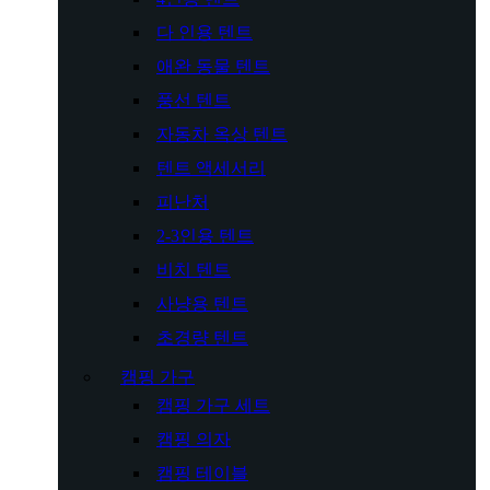
다 인용 텐트
애완 동물 텐트
풍선 텐트
자동차 옥상 텐트
텐트 액세서리
피난처
2-3인용 텐트
비치 텐트
사냥용 텐트
초경량 텐트
캠핑 가구
캠핑 가구 세트
캠핑 의자
캠핑 테이블