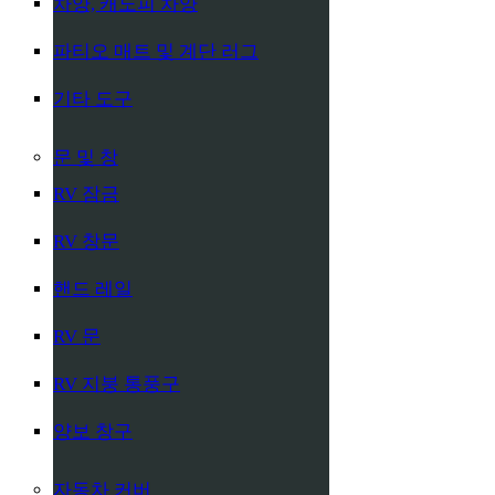
차양, 캐노피 차양
파티오 매트 및 계단 러그
기타 도구
문 및 창
RV 잠금
RV 창문
핸드 레일
RV 문
RV 지붕 통풍구
양보 창구
자동차 커버