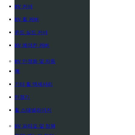
RV 커버
RV 휠 커버
윈드 실드 커버
RV 에어컨 커버
RV 안정화 및 자동
잭
기타 휠 액세서리
안정기
휠 스태빌라이저
RV 파티오 및 정원