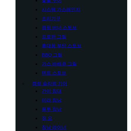
숯불 구이
시스템 가스레인지
조리기구
캠핑 버너 스토브
프로판 그릴
휴대용 부탄 스토브
BBQ 그릴
가스 바베큐 그릴
텐트 스토브
캠핑 슬리핑 기어
간이 침대
미라 침낭
봉투 침낭
짚 요
침낭 라이너