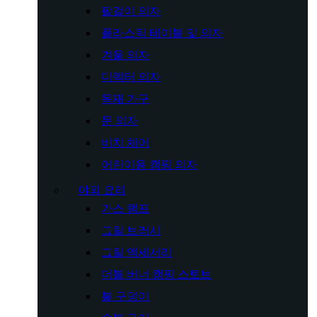
팔걸이 의자
플라스틱 테이블 및 의자
겨울 의자
디렉터 의자
목재 가구
문 의자
비치 체어
어린이용 캠핑 의자
야외 요리
가스 램프
그릴 브러시
그릴 액세서리
더블 버너 캠핑 스토브
불 구덩이