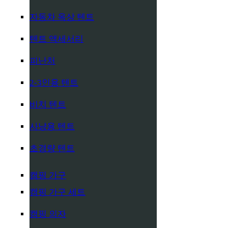
자동차 옥상 텐트
텐트 액세서리
피난처
2-3인용 텐트
비치 텐트
사냥용 텐트
초경량 텐트
캠핑 가구
캠핑 가구 세트
캠핑 의자