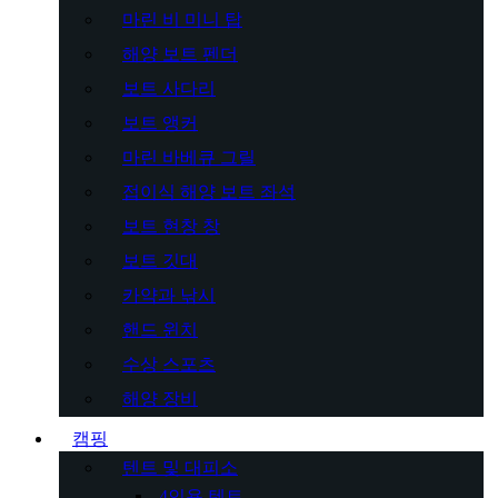
마린 비 미니 탑
해양 보트 펜더
보트 사다리
보트 앵커
마린 바베큐 그릴
접이식 해양 보트 좌석
보트 현창 창
보트 깃대
카약과 낚시
핸드 윈치
수상 스포츠
해양 장비
캠핑
텐트 및 대피소
4인용 텐트