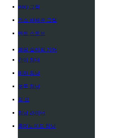
BBQ 그릴
가스 바베큐 그릴
텐트 스토브
캠핑 슬리핑 기어
간이 침대
미라 침낭
봉투 침낭
짚 요
침낭 라이너
휴머노이드 침낭