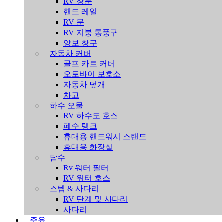
RV 창문
핸드 레일
RV 문
RV 지붕 통풍구
양보 창구
자동차 커버
골프 카트 커버
오토바이 보호소
자동차 덮개
차고
하수 오물
RV 하수도 호스
폐수 탱크
휴대용 핸드워시 스탠드
휴대용 화장실
담수
Rv 워터 필터
RV 워터 호스
스텝 & 사다리
RV 단계 및 사다리
사다리
주유