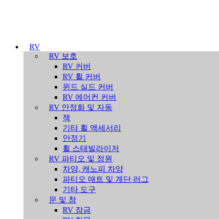
RV
RV 보호
RV 커버
RV 휠 커버
윈드 실드 커버
RV 에어컨 커버
RV 안정화 및 자동
잭
기타 휠 액세서리
안정기
휠 스태빌라이저
RV 파티오 및 정원
차양, 캐노피 차양
파티오 매트 및 계단 러그
기타 도구
문 및 창
RV 잠금