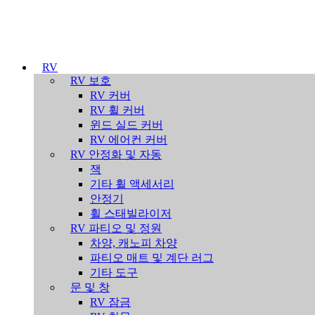
RV
RV 보호
RV 커버
RV 휠 커버
윈드 실드 커버
RV 에어컨 커버
RV 안정화 및 자동
잭
기타 휠 액세서리
안정기
휠 스태빌라이저
RV 파티오 및 정원
차양, 캐노피 차양
파티오 매트 및 계단 러그
기타 도구
문 및 창
RV 잠금