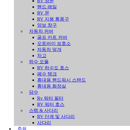
RV 창문
핸드 레일
RV 문
RV 지붕 통풍구
양보 창구
자동차 커버
골프 카트 커버
오토바이 보호소
자동차 덮개
차고
하수 오물
RV 하수도 호스
폐수 탱크
휴대용 핸드워시 스탠드
휴대용 화장실
담수
Rv 워터 필터
RV 워터 호스
스텝 & 사다리
RV 단계 및 사다리
사다리
주유