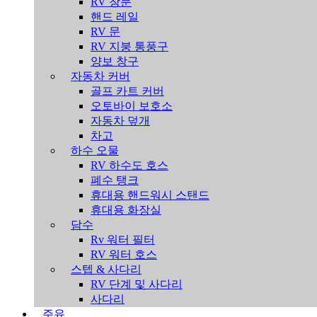
RV 창문
핸드 레일
RV 문
RV 지붕 통풍구
양보 창구
자동차 커버
골프 카트 커버
오토바이 보호소
자동차 덮개
차고
하수 오물
RV 하수도 호스
폐수 탱크
휴대용 핸드워시 스탠드
휴대용 화장실
담수
Rv 워터 필터
RV 워터 호스
스텝 & 사다리
RV 단계 및 사다리
사다리
주유