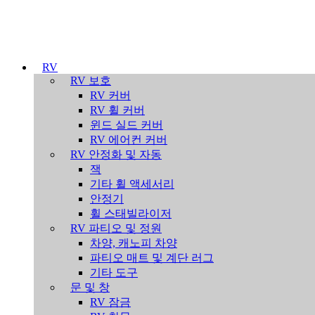
RV
RV 보호
RV 커버
RV 휠 커버
윈드 실드 커버
RV 에어컨 커버
RV 안정화 및 자동
잭
기타 휠 액세서리
안정기
휠 스태빌라이저
RV 파티오 및 정원
차양, 캐노피 차양
파티오 매트 및 계단 러그
기타 도구
문 및 창
RV 잠금