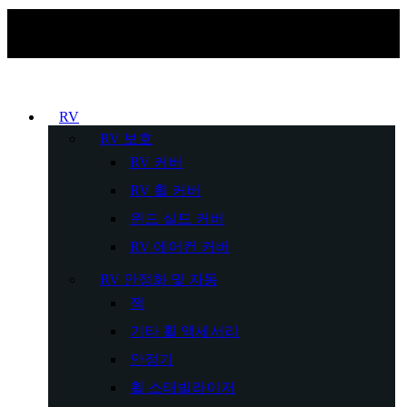
RV
RV 보호
RV 커버
RV 휠 커버
윈드 실드 커버
RV 에어컨 커버
RV 안정화 및 자동
잭
기타 휠 액세서리
안정기
휠 스태빌라이저