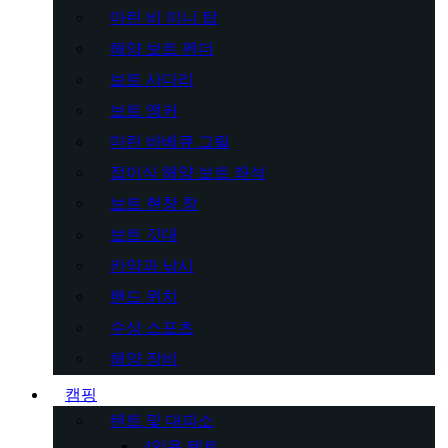
마린 비 미니 탑
해양 보트 펜더
보트 사다리
보트 앵커
마린 바베큐 그릴
접이식 해양 보트 좌석
보트 현창 창
보트 깃대
카약과 낚시
핸드 윈치
수상 스포츠
해양 장비
캠핑
텐트 및 대피소
4인용 텐트