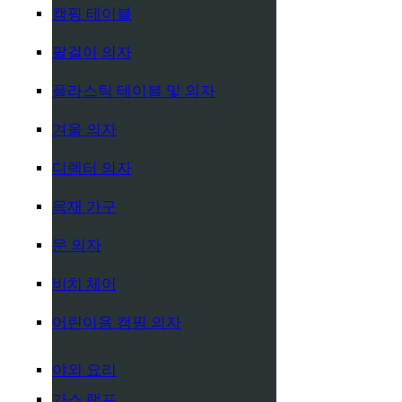
캠핑 테이블
팔걸이 의자
플라스틱 테이블 및 의자
겨울 의자
디렉터 의자
목재 가구
문 의자
비치 체어
어린이용 캠핑 의자
야외 요리
가스 램프