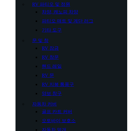
RV 파티오 및 정원
차양, 캐노피 차양
파티오 매트 및 계단 러그
기타 도구
문 및 창
RV 잠금
RV 창문
핸드 레일
RV 문
RV 지붕 통풍구
양보 창구
자동차 커버
골프 카트 커버
오토바이 보호소
자동차 덮개