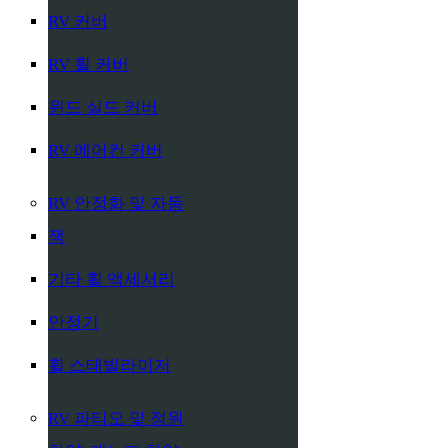
RV 커버
RV 휠 커버
윈드 실드 커버
RV 에어컨 커버
RV 안정화 및 자동
잭
기타 휠 액세서리
안정기
휠 스태빌라이저
RV 파티오 및 정원