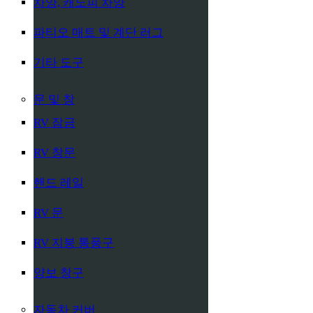
차양, 캐노피 차양
파티오 매트 및 계단 러그
기타 도구
문 및 창
RV 잠금
RV 창문
핸드 레일
RV 문
RV 지붕 통풍구
양보 창구
자동차 커버