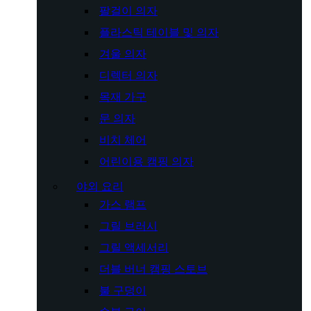
팔걸이 의자
플라스틱 테이블 및 의자
겨울 의자
디렉터 의자
목재 가구
문 의자
비치 체어
어린이용 캠핑 의자
야외 요리
가스 램프
그릴 브러시
그릴 액세서리
더블 버너 캠핑 스토브
불 구덩이