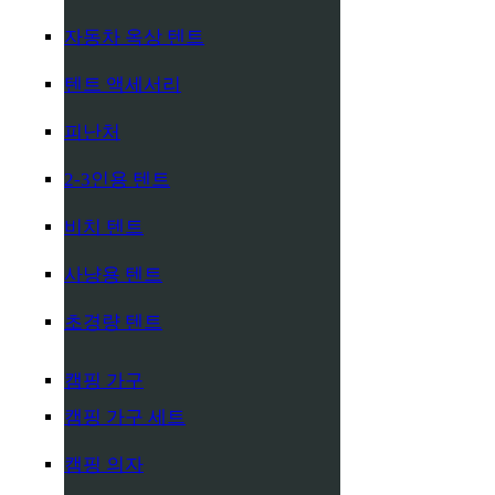
자동차 옥상 텐트
텐트 액세서리
피난처
2-3인용 텐트
비치 텐트
사냥용 텐트
초경량 텐트
캠핑 가구
캠핑 가구 세트
캠핑 의자