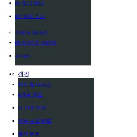
Rv 워터 필터
RV 워터 호스
스텝 & 사다리
RV 단계 및 사다리
사다리
캠핑
텐트 및 대피소
4인용 텐트
다 인용 텐트
애완 동물 텐트
풍선 텐트