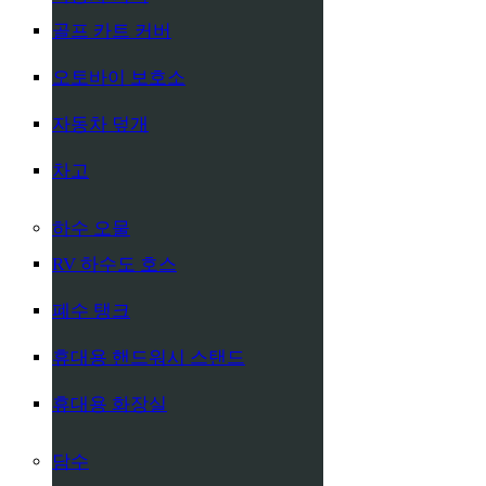
골프 카트 커버
오토바이 보호소
자동차 덮개
차고
하수 오물
RV 하수도 호스
폐수 탱크
휴대용 핸드워시 스탠드
휴대용 화장실
담수