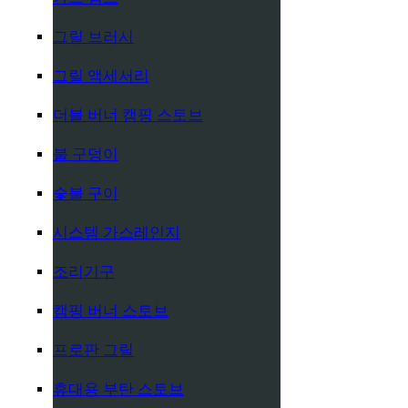
그릴 브러시
그릴 액세서리
더블 버너 캠핑 스토브
불 구덩이
숯불 구이
시스템 가스레인지
조리기구
캠핑 버너 스토브
프로판 그릴
휴대용 부탄 스토브