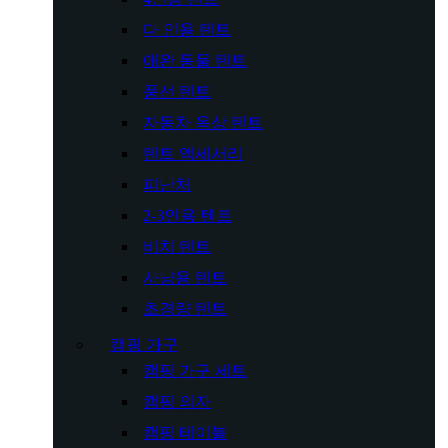
다 인용 텐트
애완 동물 텐트
풍선 텐트
자동차 옥상 텐트
텐트 액세서리
피난처
2-3인용 텐트
비치 텐트
사냥용 텐트
초경량 텐트
캠핑 가구
캠핑 가구 세트
캠핑 의자
캠핑 테이블