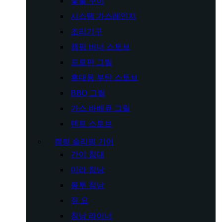
숯불 구이
시스템 가스레인지
조리기구
캠핑 버너 스토브
프로판 그릴
휴대용 부탄 스토브
BBQ 그릴
가스 바베큐 그릴
텐트 스토브
캠핑 슬리핑 기어
간이 침대
미라 침낭
봉투 침낭
짚 요
침낭 라이너