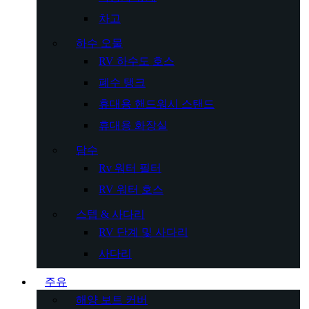
차고
하수 오물
RV 하수도 호스
폐수 탱크
휴대용 핸드워시 스탠드
휴대용 화장실
담수
Rv 워터 필터
RV 워터 호스
스텝 & 사다리
RV 단계 및 사다리
사다리
주유
해양 보트 커버