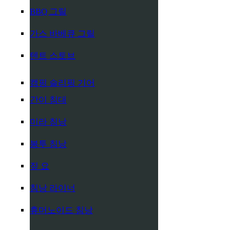
BBQ 그릴
가스 바베큐 그릴
텐트 스토브
캠핑 슬리핑 기어
간이 침대
미라 침낭
봉투 침낭
짚 요
침낭 라이너
휴머노이드 침낭