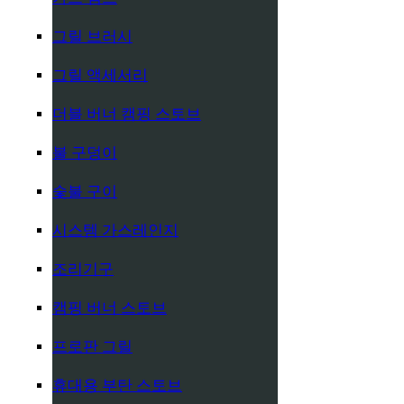
그릴 브러시
그릴 액세서리
더블 버너 캠핑 스토브
불 구덩이
숯불 구이
시스템 가스레인지
조리기구
캠핑 버너 스토브
프로판 그릴
휴대용 부탄 스토브