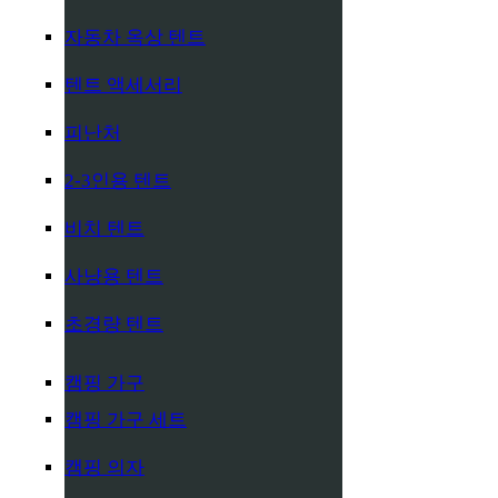
자동차 옥상 텐트
텐트 액세서리
피난처
2-3인용 텐트
비치 텐트
사냥용 텐트
초경량 텐트
캠핑 가구
캠핑 가구 세트
캠핑 의자