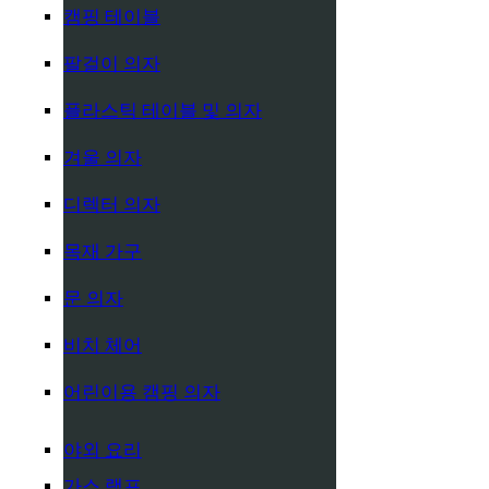
캠핑 테이블
팔걸이 의자
플라스틱 테이블 및 의자
겨울 의자
디렉터 의자
목재 가구
문 의자
비치 체어
어린이용 캠핑 의자
야외 요리
가스 램프