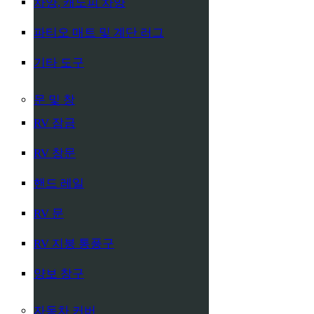
차양, 캐노피 차양
파티오 매트 및 계단 러그
기타 도구
문 및 창
RV 잠금
RV 창문
핸드 레일
RV 문
RV 지붕 통풍구
양보 창구
자동차 커버