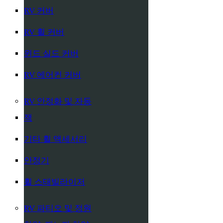
RV 커버
RV 휠 커버
윈드 실드 커버
RV 에어컨 커버
RV 안정화 및 자동
잭
기타 휠 액세서리
안정기
휠 스태빌라이저
RV 파티오 및 정원