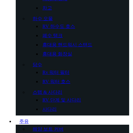
차고
하수 오물
RV 하수도 호스
폐수 탱크
휴대용 핸드워시 스탠드
휴대용 화장실
담수
Rv 워터 필터
RV 워터 호스
스텝 & 사다리
RV 단계 및 사다리
사다리
주유
해양 보트 커버