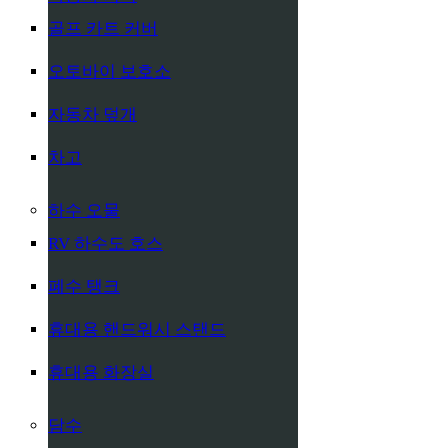
골프 카트 커버
오토바이 보호소
자동차 덮개
차고
하수 오물
RV 하수도 호스
폐수 탱크
휴대용 핸드워시 스탠드
휴대용 화장실
담수