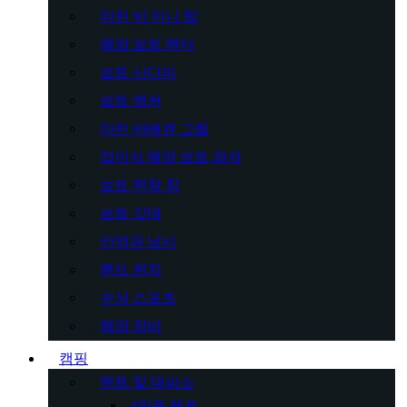
마린 비 미니 탑
해양 보트 펜더
보트 사다리
보트 앵커
마린 바베큐 그릴
접이식 해양 보트 좌석
보트 현창 창
보트 깃대
카약과 낚시
핸드 윈치
수상 스포츠
해양 장비
캠핑
텐트 및 대피소
4인용 텐트