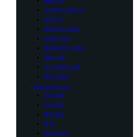
숯불 구이
시스템 가스레인지
조리기구
캠핑 버너 스토브
프로판 그릴
휴대용 부탄 스토브
BBQ 그릴
가스 바베큐 그릴
텐트 스토브
캠핑 슬리핑 기어
간이 침대
미라 침낭
봉투 침낭
짚 요
침낭 라이너