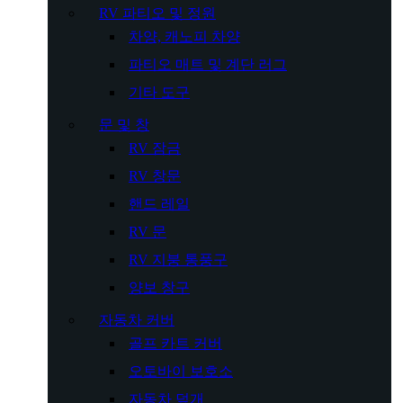
RV 파티오 및 정원
차양, 캐노피 차양
파티오 매트 및 계단 러그
기타 도구
문 및 창
RV 잠금
RV 창문
핸드 레일
RV 문
RV 지붕 통풍구
양보 창구
자동차 커버
골프 카트 커버
오토바이 보호소
자동차 덮개