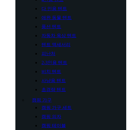
다 인용 텐트
애완 동물 텐트
풍선 텐트
자동차 옥상 텐트
텐트 액세서리
피난처
2-3인용 텐트
비치 텐트
사냥용 텐트
초경량 텐트
캠핑 가구
캠핑 가구 세트
캠핑 의자
캠핑 테이블