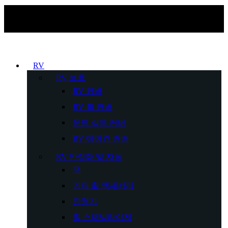
RV
RV 보호
RV 커버
RV 휠 커버
윈드 실드 커버
RV 에어컨 커버
RV 안정화 및 자동
잭
기타 휠 액세서리
안정기
휠 스태빌라이저