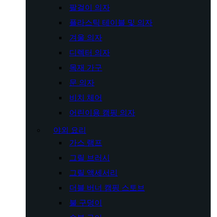
팔걸이 의자
플라스틱 테이블 및 의자
겨울 의자
디렉터 의자
목재 가구
문 의자
비치 체어
어린이용 캠핑 의자
야외 요리
가스 램프
그릴 브러시
그릴 액세서리
더블 버너 캠핑 스토브
불 구덩이