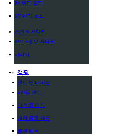
Rv 워터 필터
RV 워터 호스
스텝 & 사다리
RV 단계 및 사다리
사다리
캠핑
텐트 및 대피소
4인용 텐트
다 인용 텐트
애완 동물 텐트
풍선 텐트