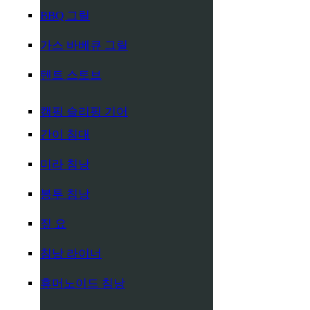
BBQ 그릴
가스 바베큐 그릴
텐트 스토브
캠핑 슬리핑 기어
간이 침대
미라 침낭
봉투 침낭
짚 요
침낭 라이너
휴머노이드 침낭