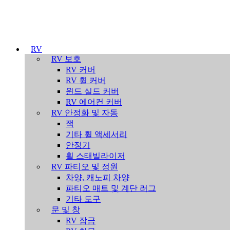
RV
RV 보호
RV 커버
RV 휠 커버
윈드 실드 커버
RV 에어컨 커버
RV 안정화 및 자동
잭
기타 휠 액세서리
안정기
휠 스태빌라이저
RV 파티오 및 정원
차양, 캐노피 차양
파티오 매트 및 계단 러그
기타 도구
문 및 창
RV 잠금