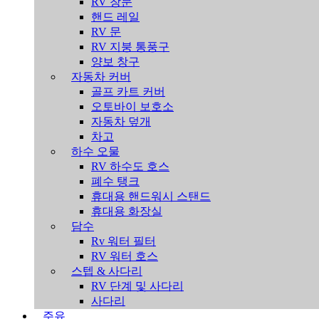
RV 창문
핸드 레일
RV 문
RV 지붕 통풍구
양보 창구
자동차 커버
골프 카트 커버
오토바이 보호소
자동차 덮개
차고
하수 오물
RV 하수도 호스
폐수 탱크
휴대용 핸드워시 스탠드
휴대용 화장실
담수
Rv 워터 필터
RV 워터 호스
스텝 & 사다리
RV 단계 및 사다리
사다리
주유