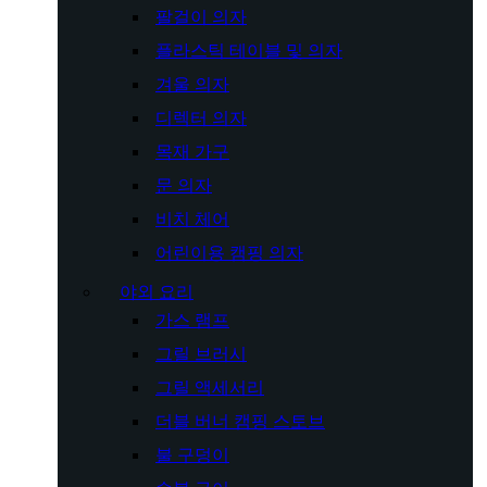
팔걸이 의자
플라스틱 테이블 및 의자
겨울 의자
디렉터 의자
목재 가구
문 의자
비치 체어
어린이용 캠핑 의자
야외 요리
가스 램프
그릴 브러시
그릴 액세서리
더블 버너 캠핑 스토브
불 구덩이