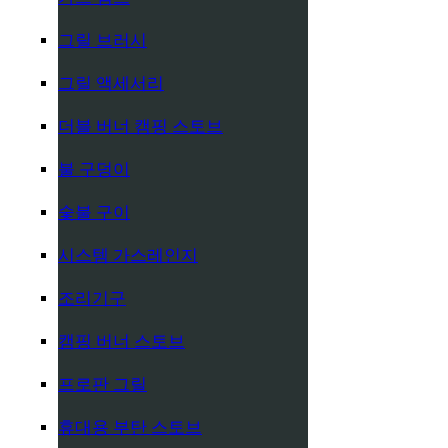
그릴 브러시
그릴 액세서리
더블 버너 캠핑 스토브
불 구덩이
숯불 구이
시스템 가스레인지
조리기구
캠핑 버너 스토브
프로판 그릴
휴대용 부탄 스토브