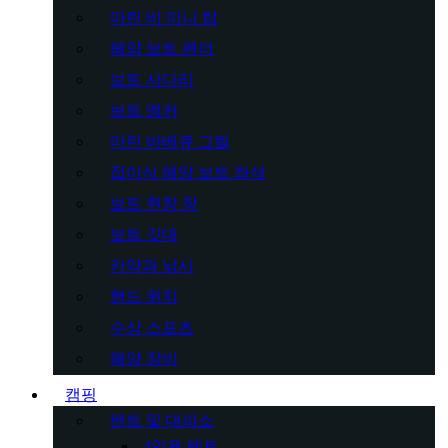
마린 비 미니 탑
해양 보트 펜더
보트 사다리
보트 앵커
마린 바베큐 그릴
접이식 해양 보트 좌석
보트 현창 창
보트 깃대
카약과 낚시
핸드 윈치
수상 스포츠
해양 장비
캠핑
텐트 및 대피소
4인용 텐트