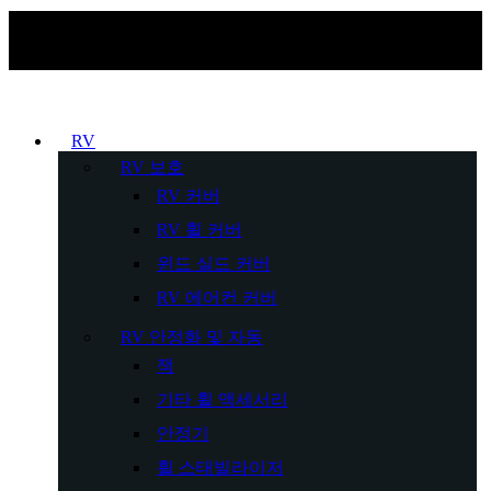
RV
RV 보호
RV 커버
RV 휠 커버
윈드 실드 커버
RV 에어컨 커버
RV 안정화 및 자동
잭
기타 휠 액세서리
안정기
휠 스태빌라이저