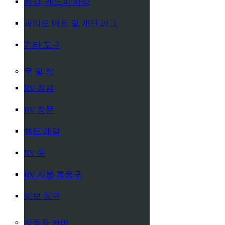
차양, 캐노피 차양
파티오 매트 및 계단 러그
기타 도구
문 및 창
RV 잠금
RV 창문
핸드 레일
RV 문
RV 지붕 통풍구
양보 창구
자동차 커버