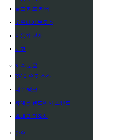
골프 카트 커버
오토바이 보호소
자동차 덮개
차고
하수 오물
RV 하수도 호스
폐수 탱크
휴대용 핸드워시 스탠드
휴대용 화장실
담수