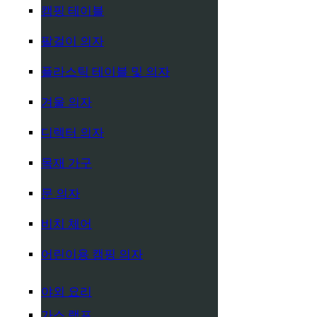
캠핑 테이블
팔걸이 의자
플라스틱 테이블 및 의자
겨울 의자
디렉터 의자
목재 가구
문 의자
비치 체어
어린이용 캠핑 의자
야외 요리
가스 램프