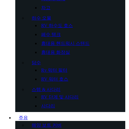
차고
하수 오물
RV 하수도 호스
폐수 탱크
휴대용 핸드워시 스탠드
휴대용 화장실
담수
Rv 워터 필터
RV 워터 호스
스텝 & 사다리
RV 단계 및 사다리
사다리
주유
해양 보트 커버