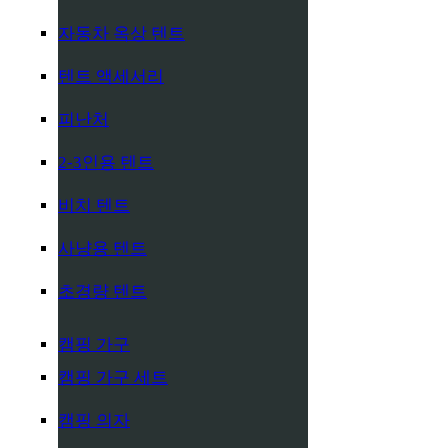
자동차 옥상 텐트
텐트 액세서리
피난처
2-3인용 텐트
비치 텐트
사냥용 텐트
초경량 텐트
캠핑 가구
캠핑 가구 세트
캠핑 의자