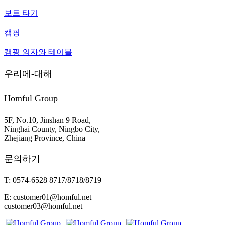
보트 타기
캠핑
캠핑 의자와 테이블
우리에-대해
Homful Group
5F, No.10, Jinshan 9 Road,
Ninghai County, Ningbo City,
Zhejiang Province, China
문의하기
T: 0574-6528 8717/8718/8719
E: customer01@homful.net
customer03@homful.net