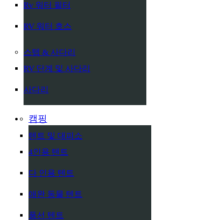
Rv 워터 필터
RV 워터 호스
스텝 & 사다리
RV 단계 및 사다리
사다리
캠핑
텐트 및 대피소
4인용 텐트
다 인용 텐트
애완 동물 텐트
풍선 텐트