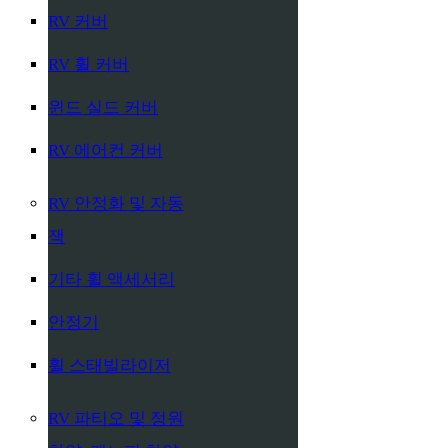
RV 커버
RV 휠 커버
윈드 실드 커버
RV 에어컨 커버
RV 안정화 및 자동
잭
기타 휠 액세서리
안정기
휠 스태빌라이저
RV 파티오 및 정원