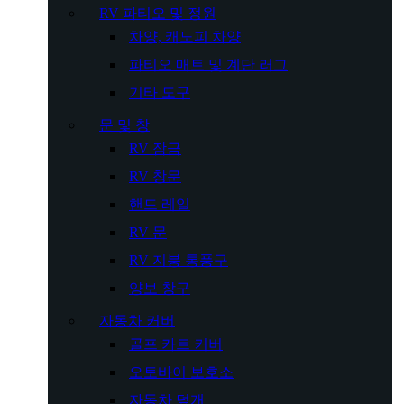
RV 파티오 및 정원
차양, 캐노피 차양
파티오 매트 및 계단 러그
기타 도구
문 및 창
RV 잠금
RV 창문
핸드 레일
RV 문
RV 지붕 통풍구
양보 창구
자동차 커버
골프 카트 커버
오토바이 보호소
자동차 덮개