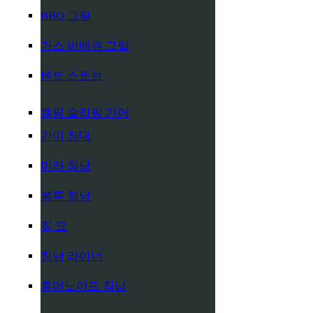
BBQ 그릴
가스 바베큐 그릴
텐트 스토브
캠핑 슬리핑 기어
간이 침대
미라 침낭
봉투 침낭
짚 요
침낭 라이너
휴머노이드 침낭