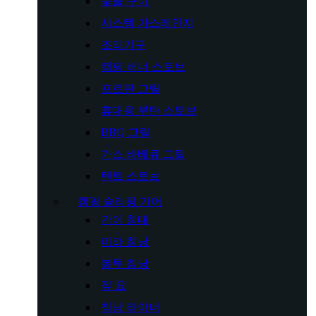
숯불 구이
시스템 가스레인지
조리기구
캠핑 버너 스토브
프로판 그릴
휴대용 부탄 스토브
BBQ 그릴
가스 바베큐 그릴
텐트 스토브
캠핑 슬리핑 기어
간이 침대
미라 침낭
봉투 침낭
짚 요
침낭 라이너