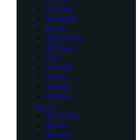
다 인용 텐트
애완 동물 텐트
풍선 텐트
자동차 옥상 텐트
텐트 액세서리
피난처
2-3인용 텐트
비치 텐트
사냥용 텐트
초경량 텐트
캠핑 가구
캠핑 가구 세트
캠핑 의자
캠핑 테이블