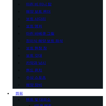
마린 비 미니 탑
해양 보트 펜더
보트 사다리
보트 앵커
마린 바베큐 그릴
접이식 해양 보트 좌석
보트 현창 창
보트 깃대
카약과 낚시
핸드 윈치
수상 스포츠
해양 장비
캠핑
텐트 및 대피소
4인용 텐트