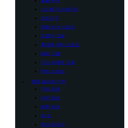
숯불 구이
시스템 가스레인지
조리기구
캠핑 버너 스토브
프로판 그릴
휴대용 부탄 스토브
BBQ 그릴
가스 바베큐 그릴
텐트 스토브
캠핑 슬리핑 기어
간이 침대
미라 침낭
봉투 침낭
짚 요
침낭 라이너