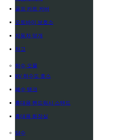
골프 카트 커버
오토바이 보호소
자동차 덮개
차고
하수 오물
RV 하수도 호스
폐수 탱크
휴대용 핸드워시 스탠드
휴대용 화장실
담수