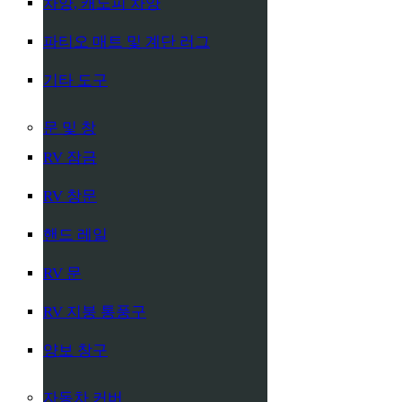
차양, 캐노피 차양
파티오 매트 및 계단 러그
기타 도구
문 및 창
RV 잠금
RV 창문
핸드 레일
RV 문
RV 지붕 통풍구
양보 창구
자동차 커버