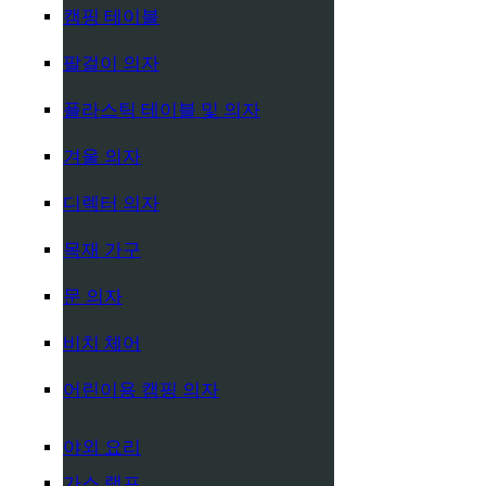
캠핑 테이블
팔걸이 의자
플라스틱 테이블 및 의자
겨울 의자
디렉터 의자
목재 가구
문 의자
비치 체어
어린이용 캠핑 의자
야외 요리
가스 램프