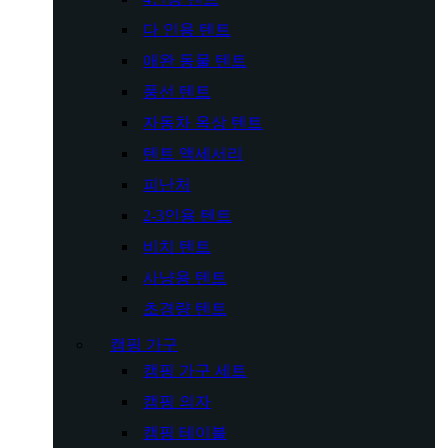
다 인용 텐트
애완 동물 텐트
풍선 텐트
자동차 옥상 텐트
텐트 액세서리
피난처
2-3인용 텐트
비치 텐트
사냥용 텐트
초경량 텐트
캠핑 가구
캠핑 가구 세트
캠핑 의자
캠핑 테이블