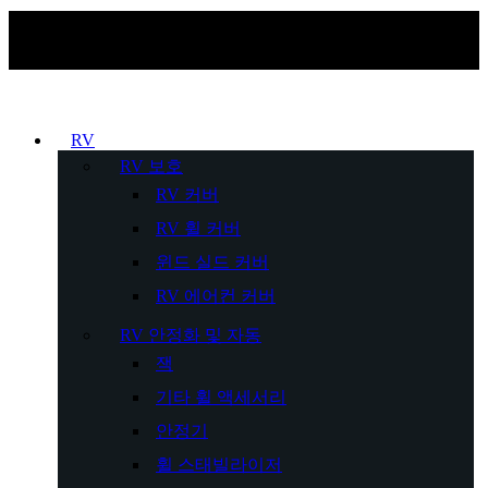
RV
RV 보호
RV 커버
RV 휠 커버
윈드 실드 커버
RV 에어컨 커버
RV 안정화 및 자동
잭
기타 휠 액세서리
안정기
휠 스태빌라이저