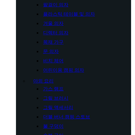
팔걸이 의자
플라스틱 테이블 및 의자
겨울 의자
디렉터 의자
목재 가구
문 의자
비치 체어
어린이용 캠핑 의자
야외 요리
가스 램프
그릴 브러시
그릴 액세서리
더블 버너 캠핑 스토브
불 구덩이