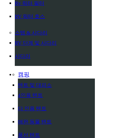
Rv 워터 필터
RV 워터 호스
스텝 & 사다리
RV 단계 및 사다리
사다리
캠핑
텐트 및 대피소
4인용 텐트
다 인용 텐트
애완 동물 텐트
풍선 텐트