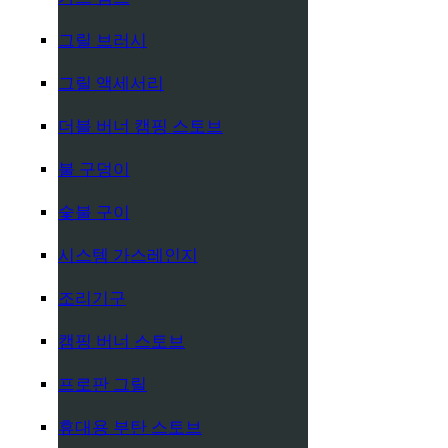
그릴 브러시
그릴 액세서리
더블 버너 캠핑 스토브
불 구덩이
숯불 구이
시스템 가스레인지
조리기구
캠핑 버너 스토브
프로판 그릴
휴대용 부탄 스토브