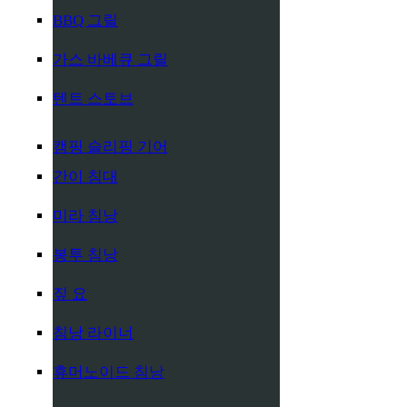
BBQ 그릴
가스 바베큐 그릴
텐트 스토브
캠핑 슬리핑 기어
간이 침대
미라 침낭
봉투 침낭
짚 요
침낭 라이너
휴머노이드 침낭