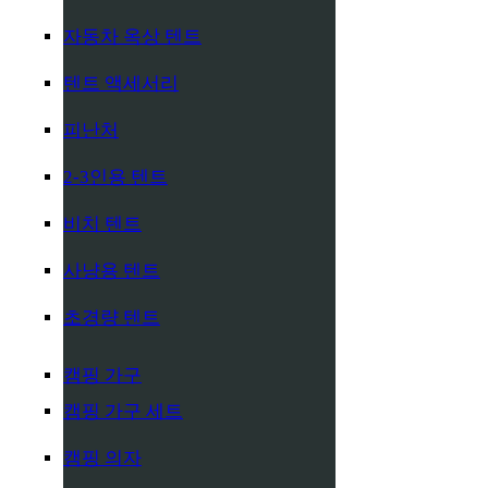
자동차 옥상 텐트
텐트 액세서리
피난처
2-3인용 텐트
비치 텐트
사냥용 텐트
초경량 텐트
캠핑 가구
캠핑 가구 세트
캠핑 의자