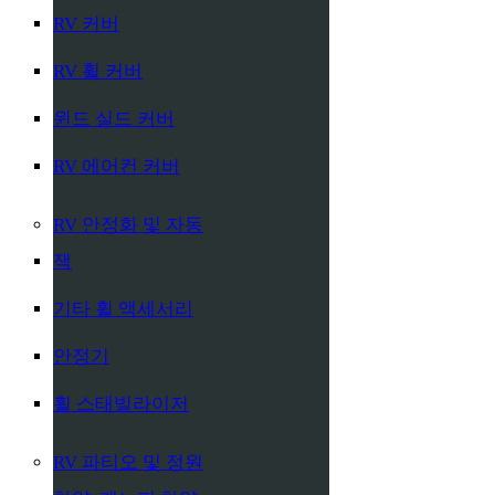
RV 커버
RV 휠 커버
윈드 실드 커버
RV 에어컨 커버
RV 안정화 및 자동
잭
기타 휠 액세서리
안정기
휠 스태빌라이저
RV 파티오 및 정원