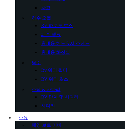
차고
하수 오물
RV 하수도 호스
폐수 탱크
휴대용 핸드워시 스탠드
휴대용 화장실
담수
Rv 워터 필터
RV 워터 호스
스텝 & 사다리
RV 단계 및 사다리
사다리
주유
해양 보트 커버