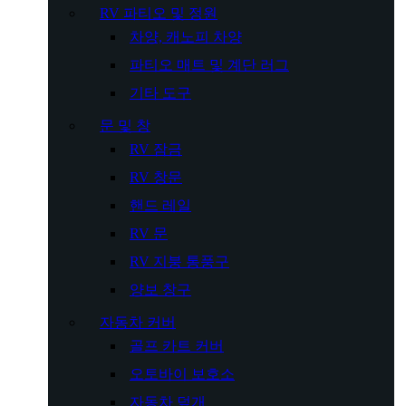
RV 파티오 및 정원
차양, 캐노피 차양
파티오 매트 및 계단 러그
기타 도구
문 및 창
RV 잠금
RV 창문
핸드 레일
RV 문
RV 지붕 통풍구
양보 창구
자동차 커버
골프 카트 커버
오토바이 보호소
자동차 덮개