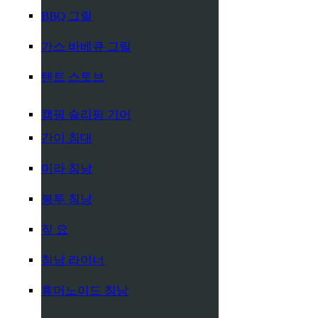
BBQ 그릴
가스 바베큐 그릴
텐트 스토브
캠핑 슬리핑 기어
간이 침대
미라 침낭
봉투 침낭
짚 요
침낭 라이너
휴머노이드 침낭