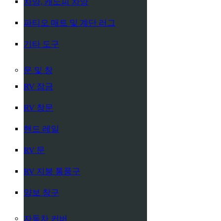
차양, 캐노피 차양
파티오 매트 및 계단 러그
기타 도구
문 및 창
RV 잠금
RV 창문
핸드 레일
RV 문
RV 지붕 통풍구
양보 창구
자동차 커버