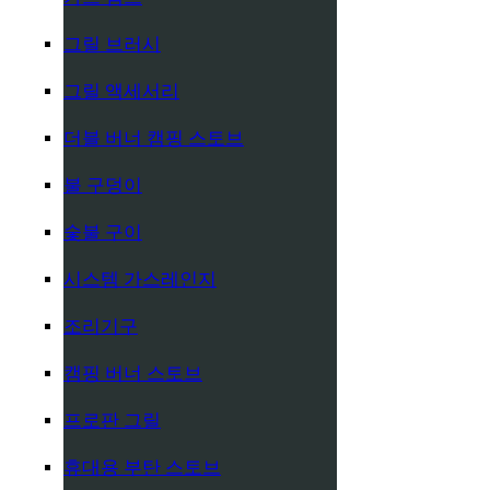
그릴 브러시
그릴 액세서리
더블 버너 캠핑 스토브
불 구덩이
숯불 구이
시스템 가스레인지
조리기구
캠핑 버너 스토브
프로판 그릴
휴대용 부탄 스토브