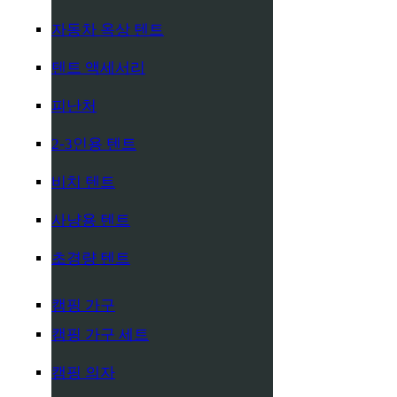
자동차 옥상 텐트
텐트 액세서리
피난처
2-3인용 텐트
비치 텐트
사냥용 텐트
초경량 텐트
캠핑 가구
캠핑 가구 세트
캠핑 의자