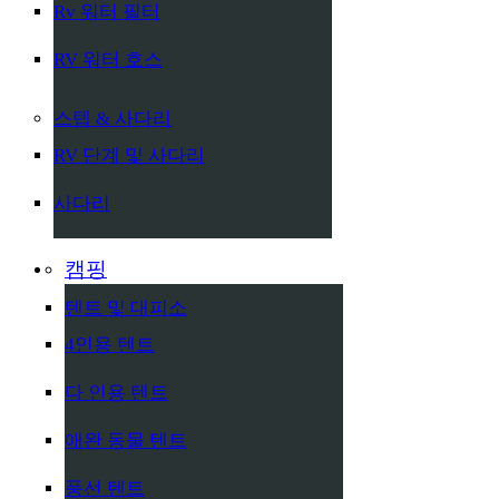
Rv 워터 필터
RV 워터 호스
스텝 & 사다리
RV 단계 및 사다리
사다리
캠핑
텐트 및 대피소
4인용 텐트
다 인용 텐트
애완 동물 텐트
풍선 텐트