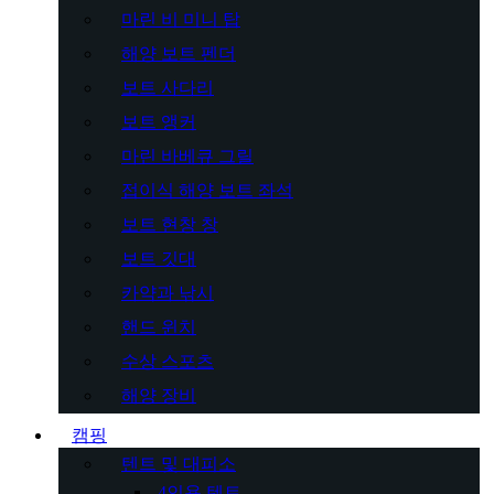
마린 비 미니 탑
해양 보트 펜더
보트 사다리
보트 앵커
마린 바베큐 그릴
접이식 해양 보트 좌석
보트 현창 창
보트 깃대
카약과 낚시
핸드 윈치
수상 스포츠
해양 장비
캠핑
텐트 및 대피소
4인용 텐트