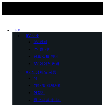
RV
RV 보호
RV 커버
RV 휠 커버
윈드 실드 커버
RV 에어컨 커버
RV 안정화 및 자동
잭
기타 휠 액세서리
안정기
휠 스태빌라이저