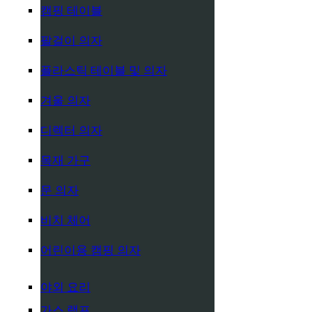
캠핑 테이블
팔걸이 의자
플라스틱 테이블 및 의자
겨울 의자
디렉터 의자
목재 가구
문 의자
비치 체어
어린이용 캠핑 의자
야외 요리
가스 램프