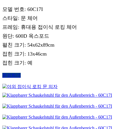
모델 번호: 60C17I
스타일: 문 체어
프레임: 휴대용 접이식 로킹 체어
원단: 600D 옥스포드
펼친 크기: 54x62x89cm
접힌 크기: 13x46cm
접힌 크기: 예
문의하기