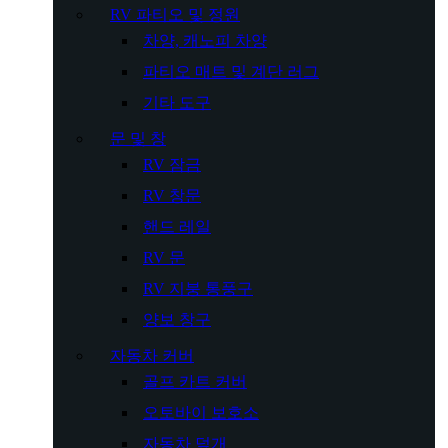
RV 파티오 및 정원
차양, 캐노피 차양
파티오 매트 및 계단 러그
기타 도구
문 및 창
RV 잠금
RV 창문
핸드 레일
RV 문
RV 지붕 통풍구
양보 창구
자동차 커버
골프 카트 커버
오토바이 보호소
자동차 덮개