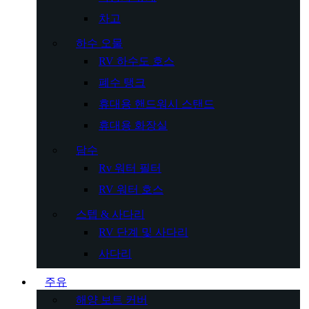
차고
하수 오물
RV 하수도 호스
폐수 탱크
휴대용 핸드워시 스탠드
휴대용 화장실
담수
Rv 워터 필터
RV 워터 호스
스텝 & 사다리
RV 단계 및 사다리
사다리
주유
해양 보트 커버