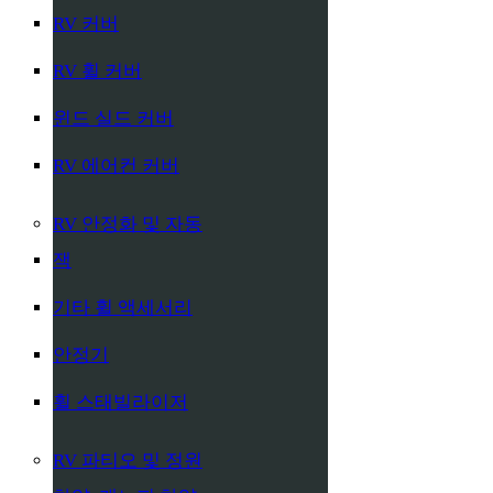
RV 커버
RV 휠 커버
윈드 실드 커버
RV 에어컨 커버
RV 안정화 및 자동
잭
기타 휠 액세서리
안정기
휠 스태빌라이저
RV 파티오 및 정원