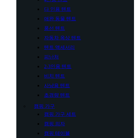
다 인용 텐트
애완 동물 텐트
풍선 텐트
자동차 옥상 텐트
텐트 액세서리
피난처
2-3인용 텐트
비치 텐트
사냥용 텐트
초경량 텐트
캠핑 가구
캠핑 가구 세트
캠핑 의자
캠핑 테이블