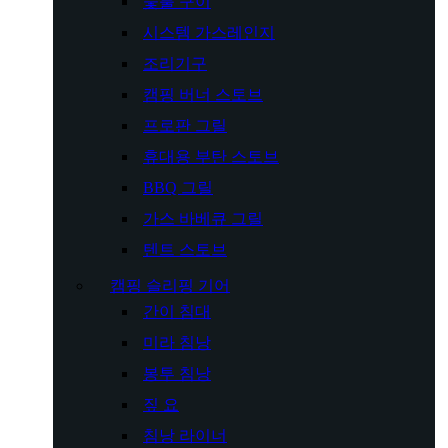
숯불 구이
시스템 가스레인지
조리기구
캠핑 버너 스토브
프로판 그릴
휴대용 부탄 스토브
BBQ 그릴
가스 바베큐 그릴
텐트 스토브
캠핑 슬리핑 기어
간이 침대
미라 침낭
봉투 침낭
짚 요
침낭 라이너