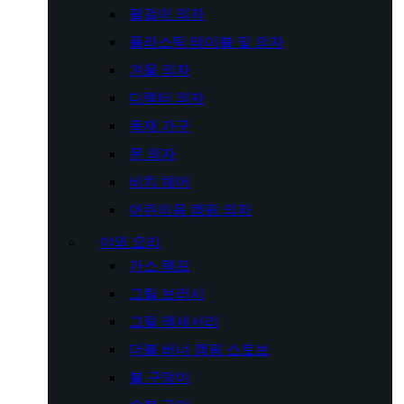
팔걸이 의자
플라스틱 테이블 및 의자
겨울 의자
디렉터 의자
목재 가구
문 의자
비치 체어
어린이용 캠핑 의자
야외 요리
가스 램프
그릴 브러시
그릴 액세서리
더블 버너 캠핑 스토브
불 구덩이