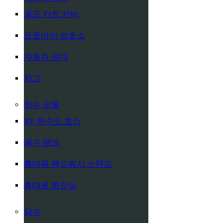
골프 카트 커버
오토바이 보호소
자동차 덮개
차고
하수 오물
RV 하수도 호스
폐수 탱크
휴대용 핸드워시 스탠드
휴대용 화장실
담수