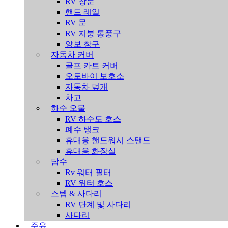
RV 창문
핸드 레일
RV 문
RV 지붕 통풍구
양보 창구
자동차 커버
골프 카트 커버
오토바이 보호소
자동차 덮개
차고
하수 오물
RV 하수도 호스
폐수 탱크
휴대용 핸드워시 스탠드
휴대용 화장실
담수
Rv 워터 필터
RV 워터 호스
스텝 & 사다리
RV 단계 및 사다리
사다리
주유