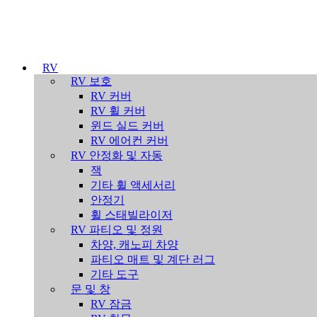
RV
RV 보호
RV 커버
RV 휠 커버
윈드 실드 커버
RV 에어컨 커버
RV 안정화 및 자동
잭
기타 휠 액세서리
안정기
휠 스태빌라이저
RV 파티오 및 정원
차양, 캐노피 차양
파티오 매트 및 계단 러그
기타 도구
문 및 창
RV 잠금