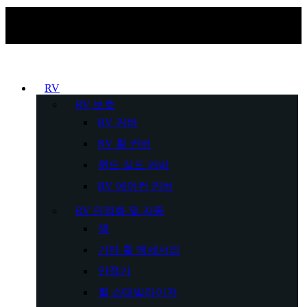
RV
RV 보호
RV 커버
RV 휠 커버
윈드 실드 커버
RV 에어컨 커버
RV 안정화 및 자동
잭
기타 휠 액세서리
안정기
휠 스태빌라이저