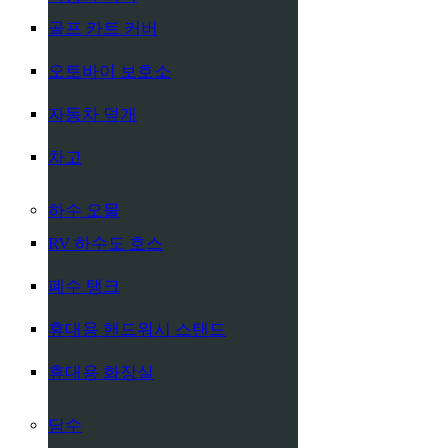
골프 카트 커버
오토바이 보호소
자동차 덮개
차고
하수 오물
RV 하수도 호스
폐수 탱크
휴대용 핸드워시 스탠드
휴대용 화장실
담수