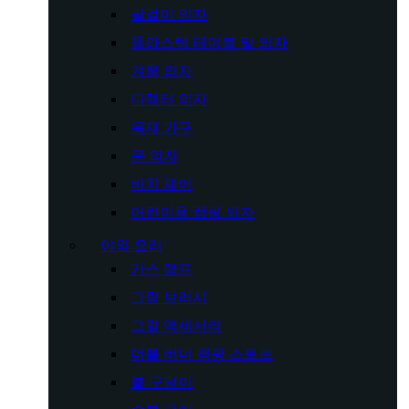
팔걸이 의자
플라스틱 테이블 및 의자
겨울 의자
디렉터 의자
목재 가구
문 의자
비치 체어
어린이용 캠핑 의자
야외 요리
가스 램프
그릴 브러시
그릴 액세서리
더블 버너 캠핑 스토브
불 구덩이