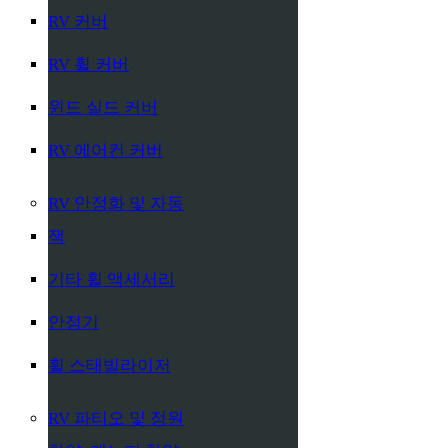
RV 커버
RV 휠 커버
윈드 실드 커버
RV 에어컨 커버
RV 안정화 및 자동
잭
기타 휠 액세서리
안정기
휠 스태빌라이저
RV 파티오 및 정원