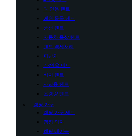
다 인용 텐트
애완 동물 텐트
풍선 텐트
자동차 옥상 텐트
텐트 액세서리
피난처
2-3인용 텐트
비치 텐트
사냥용 텐트
초경량 텐트
캠핑 가구
캠핑 가구 세트
캠핑 의자
캠핑 테이블