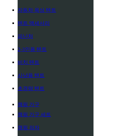
자동차 옥상 텐트
텐트 액세서리
피난처
2-3인용 텐트
비치 텐트
사냥용 텐트
초경량 텐트
캠핑 가구
캠핑 가구 세트
캠핑 의자