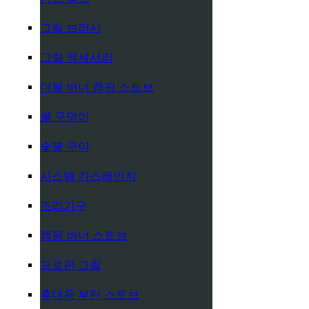
그릴 브러시
그릴 액세서리
더블 버너 캠핑 스토브
불 구덩이
숯불 구이
시스템 가스레인지
조리기구
캠핑 버너 스토브
프로판 그릴
휴대용 부탄 스토브