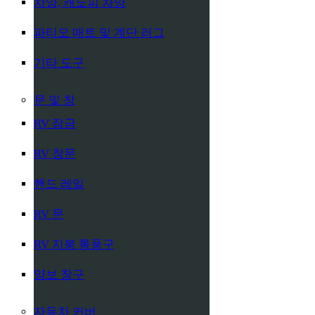
차양, 캐노피 차양
파티오 매트 및 계단 러그
기타 도구
문 및 창
RV 잠금
RV 창문
핸드 레일
RV 문
RV 지붕 통풍구
양보 창구
자동차 커버