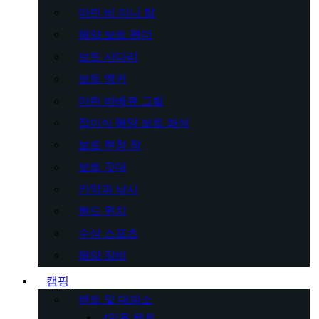
마린 비 미니 탑
해양 보트 펜더
보트 사다리
보트 앵커
마린 바베큐 그릴
접이식 해양 보트 좌석
보트 현창 창
보트 깃대
카약과 낚시
핸드 윈치
수상 스포츠
해양 장비
캠핑
텐트 및 대피소
4인용 텐트