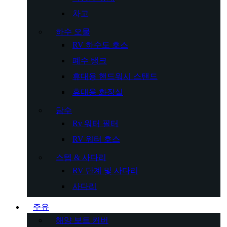
차고
하수 오물
RV 하수도 호스
폐수 탱크
휴대용 핸드워시 스탠드
휴대용 화장실
담수
Rv 워터 필터
RV 워터 호스
스텝 & 사다리
RV 단계 및 사다리
사다리
주유
해양 보트 커버