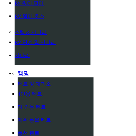
Rv 워터 필터
RV 워터 호스
스텝 & 사다리
RV 단계 및 사다리
사다리
캠핑
텐트 및 대피소
4인용 텐트
다 인용 텐트
애완 동물 텐트
풍선 텐트