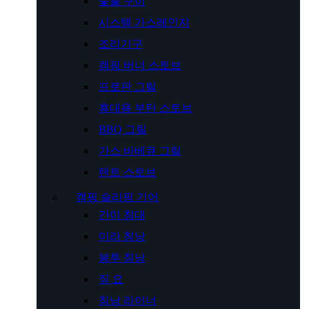
숯불 구이
시스템 가스레인지
조리기구
캠핑 버너 스토브
프로판 그릴
휴대용 부탄 스토브
BBQ 그릴
가스 바베큐 그릴
텐트 스토브
캠핑 슬리핑 기어
간이 침대
미라 침낭
봉투 침낭
짚 요
침낭 라이너