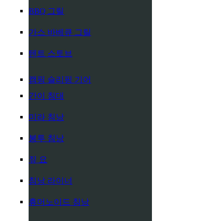
BBQ 그릴
가스 바베큐 그릴
텐트 스토브
캠핑 슬리핑 기어
간이 침대
미라 침낭
봉투 침낭
짚 요
침낭 라이너
휴머노이드 침낭