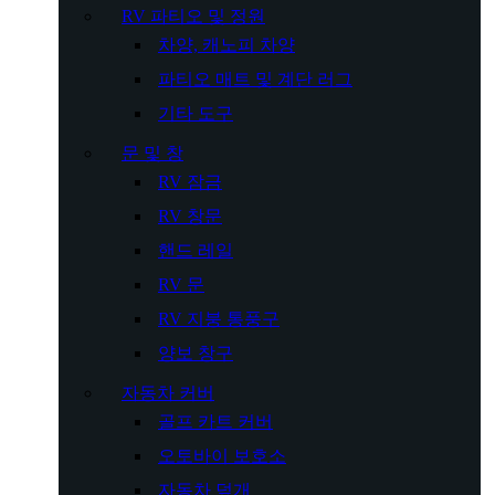
RV 파티오 및 정원
차양, 캐노피 차양
파티오 매트 및 계단 러그
기타 도구
문 및 창
RV 잠금
RV 창문
핸드 레일
RV 문
RV 지붕 통풍구
양보 창구
자동차 커버
골프 카트 커버
오토바이 보호소
자동차 덮개