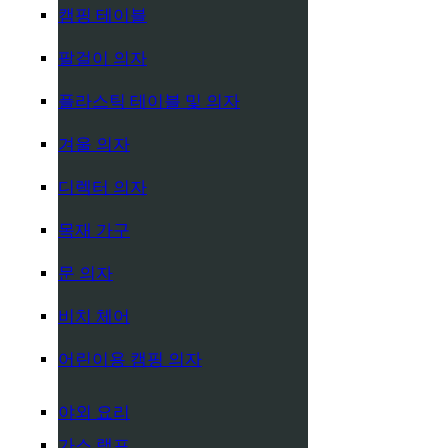
캠핑 테이블
팔걸이 의자
플라스틱 테이블 및 의자
겨울 의자
디렉터 의자
목재 가구
문 의자
비치 체어
어린이용 캠핑 의자
야외 요리
가스 램프