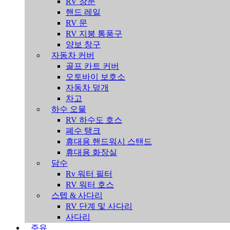
RV 창문
핸드 레일
RV 문
RV 지붕 통풍구
양보 창구
자동차 커버
골프 카트 커버
오토바이 보호소
자동차 덮개
차고
하수 오물
RV 하수도 호스
폐수 탱크
휴대용 핸드워시 스탠드
휴대용 화장실
담수
Rv 워터 필터
RV 워터 호스
스텝 & 사다리
RV 단계 및 사다리
사다리
주유