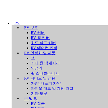
RV
RV 보호
RV 커버
RV 휠 커버
윈드 실드 커버
RV 에어컨 커버
RV 안정화 및 자동
잭
기타 휠 액세서리
안정기
휠 스태빌라이저
RV 파티오 및 정원
차양, 캐노피 차양
파티오 매트 및 계단 러그
기타 도구
문 및 창
RV 잠금