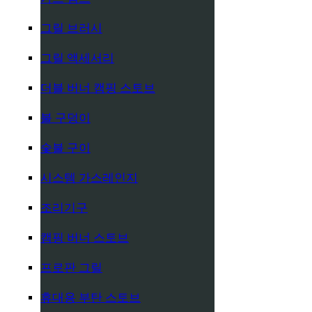
그릴 브러시
그릴 액세서리
더블 버너 캠핑 스토브
불 구덩이
숯불 구이
시스템 가스레인지
조리기구
캠핑 버너 스토브
프로판 그릴
휴대용 부탄 스토브