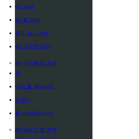
RV 커버
RV 휠 커버
윈드 실드 커버
RV 에어컨 커버
RV 안정화 및 자동
잭
기타 휠 액세서리
안정기
휠 스태빌라이저
RV 파티오 및 정원