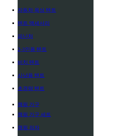
자동차 옥상 텐트
텐트 액세서리
피난처
2-3인용 텐트
비치 텐트
사냥용 텐트
초경량 텐트
캠핑 가구
캠핑 가구 세트
캠핑 의자