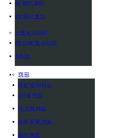
Rv 워터 필터
RV 워터 호스
스텝 & 사다리
RV 단계 및 사다리
사다리
캠핑
텐트 및 대피소
4인용 텐트
다 인용 텐트
애완 동물 텐트
풍선 텐트