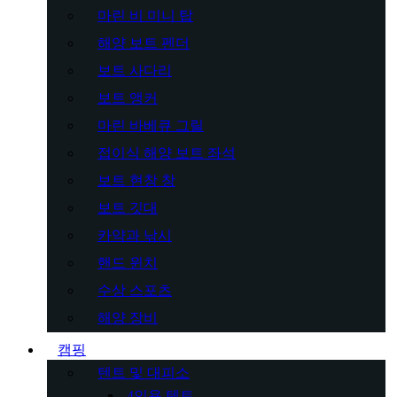
마린 비 미니 탑
해양 보트 펜더
보트 사다리
보트 앵커
마린 바베큐 그릴
접이식 해양 보트 좌석
보트 현창 창
보트 깃대
카약과 낚시
핸드 윈치
수상 스포츠
해양 장비
캠핑
텐트 및 대피소
4인용 텐트