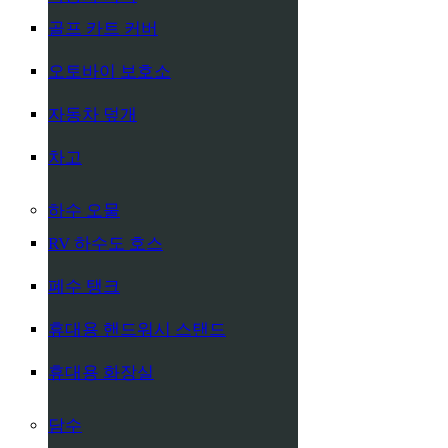
골프 카트 커버
오토바이 보호소
자동차 덮개
차고
하수 오물
RV 하수도 호스
폐수 탱크
휴대용 핸드워시 스탠드
휴대용 화장실
담수