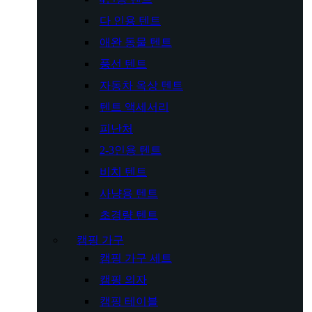
다 인용 텐트
애완 동물 텐트
풍선 텐트
자동차 옥상 텐트
텐트 액세서리
피난처
2-3인용 텐트
비치 텐트
사냥용 텐트
초경량 텐트
캠핑 가구
캠핑 가구 세트
캠핑 의자
캠핑 테이블