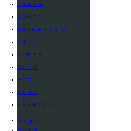
캠핑 테이블
팔걸이 의자
플라스틱 테이블 및 의자
겨울 의자
디렉터 의자
목재 가구
문 의자
비치 체어
어린이용 캠핑 의자
야외 요리
가스 램프