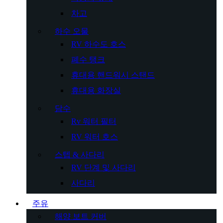
차고
하수 오물
RV 하수도 호스
폐수 탱크
휴대용 핸드워시 스탠드
휴대용 화장실
담수
Rv 워터 필터
RV 워터 호스
스텝 & 사다리
RV 단계 및 사다리
사다리
주유
해양 보트 커버