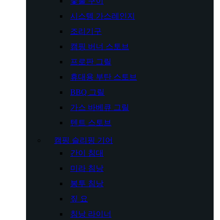
숯불 구이
시스템 가스레인지
조리기구
캠핑 버너 스토브
프로판 그릴
휴대용 부탄 스토브
BBQ 그릴
가스 바베큐 그릴
텐트 스토브
캠핑 슬리핑 기어
간이 침대
미라 침낭
봉투 침낭
짚 요
침낭 라이너