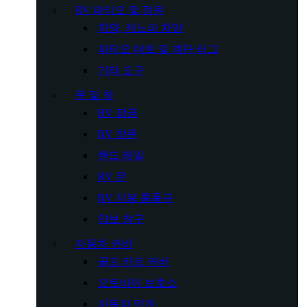
RV 파티오 및 정원
차양, 캐노피 차양
파티오 매트 및 계단 러그
기타 도구
문 및 창
RV 잠금
RV 창문
핸드 레일
RV 문
RV 지붕 통풍구
양보 창구
자동차 커버
골프 카트 커버
오토바이 보호소
자동차 덮개