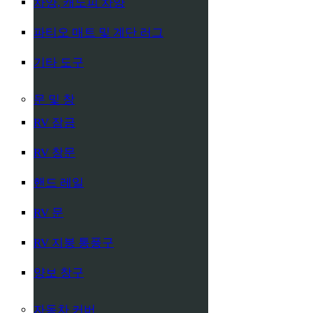
차양, 캐노피 차양
파티오 매트 및 계단 러그
기타 도구
문 및 창
RV 잠금
RV 창문
핸드 레일
RV 문
RV 지붕 통풍구
양보 창구
자동차 커버