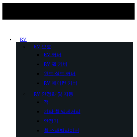
RV
RV 보호
RV 커버
RV 휠 커버
윈드 실드 커버
RV 에어컨 커버
RV 안정화 및 자동
잭
기타 휠 액세서리
안정기
휠 스태빌라이저