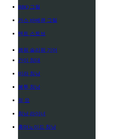
BBQ 그릴
가스 바베큐 그릴
텐트 스토브
캠핑 슬리핑 기어
간이 침대
미라 침낭
봉투 침낭
짚 요
침낭 라이너
휴머노이드 침낭