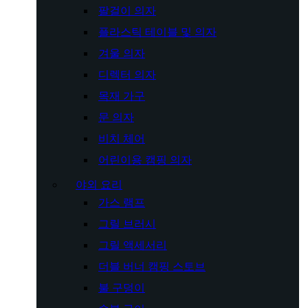
팔걸이 의자
플라스틱 테이블 및 의자
겨울 의자
디렉터 의자
목재 가구
문 의자
비치 체어
어린이용 캠핑 의자
야외 요리
가스 램프
그릴 브러시
그릴 액세서리
더블 버너 캠핑 스토브
불 구덩이