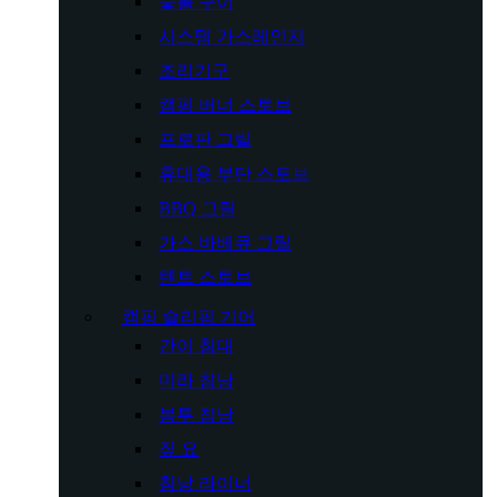
숯불 구이
시스템 가스레인지
조리기구
캠핑 버너 스토브
프로판 그릴
휴대용 부탄 스토브
BBQ 그릴
가스 바베큐 그릴
텐트 스토브
캠핑 슬리핑 기어
간이 침대
미라 침낭
봉투 침낭
짚 요
침낭 라이너