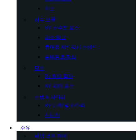
차고
하수 오물
RV 하수도 호스
폐수 탱크
휴대용 핸드워시 스탠드
휴대용 화장실
담수
Rv 워터 필터
RV 워터 호스
스텝 & 사다리
RV 단계 및 사다리
사다리
주유
해양 보트 커버