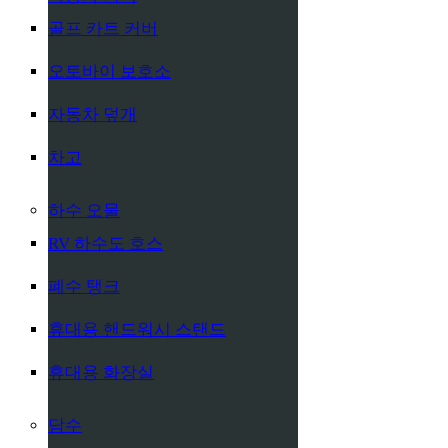
골프 카트 커버
오토바이 보호소
자동차 덮개
차고
하수 오물
RV 하수도 호스
폐수 탱크
휴대용 핸드워시 스탠드
휴대용 화장실
담수