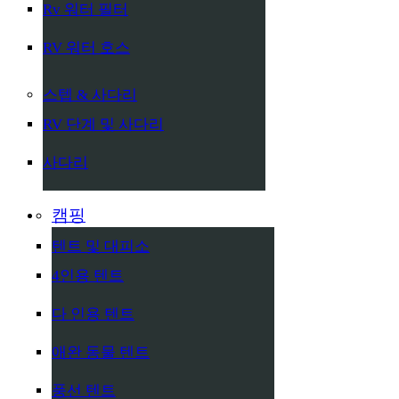
Rv 워터 필터
RV 워터 호스
스텝 & 사다리
RV 단계 및 사다리
사다리
캠핑
텐트 및 대피소
4인용 텐트
다 인용 텐트
애완 동물 텐트
풍선 텐트