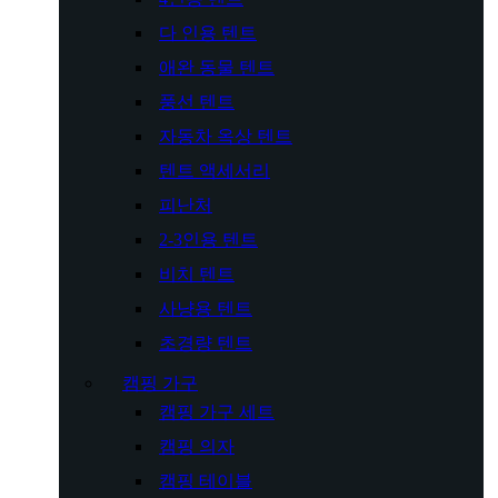
다 인용 텐트
애완 동물 텐트
풍선 텐트
자동차 옥상 텐트
텐트 액세서리
피난처
2-3인용 텐트
비치 텐트
사냥용 텐트
초경량 텐트
캠핑 가구
캠핑 가구 세트
캠핑 의자
캠핑 테이블