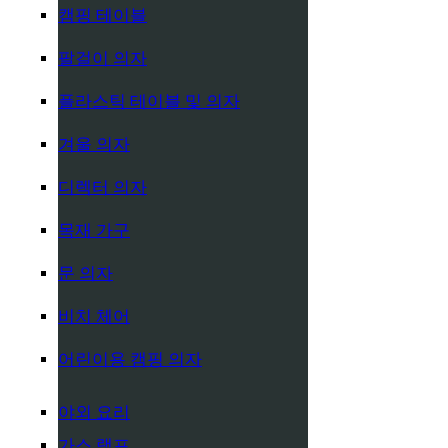
캠핑 테이블
팔걸이 의자
플라스틱 테이블 및 의자
겨울 의자
디렉터 의자
목재 가구
문 의자
비치 체어
어린이용 캠핑 의자
야외 요리
가스 램프