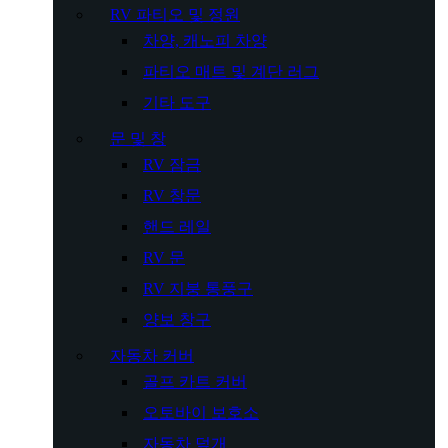
RV 파티오 및 정원
차양, 캐노피 차양
파티오 매트 및 계단 러그
기타 도구
문 및 창
RV 잠금
RV 창문
핸드 레일
RV 문
RV 지붕 통풍구
양보 창구
자동차 커버
골프 카트 커버
오토바이 보호소
자동차 덮개