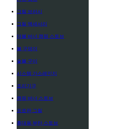
그릴 브러시
그릴 액세서리
더블 버너 캠핑 스토브
불 구덩이
숯불 구이
시스템 가스레인지
조리기구
캠핑 버너 스토브
프로판 그릴
휴대용 부탄 스토브