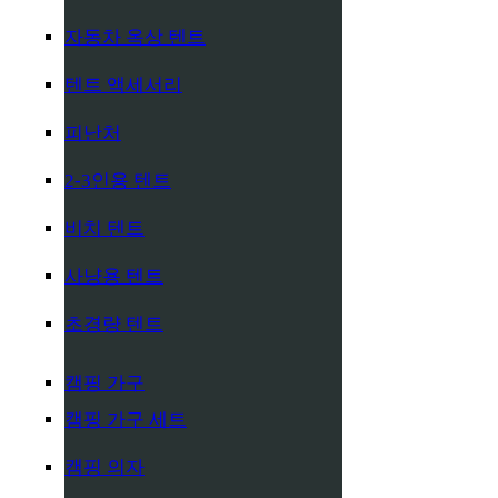
자동차 옥상 텐트
텐트 액세서리
피난처
2-3인용 텐트
비치 텐트
사냥용 텐트
초경량 텐트
캠핑 가구
캠핑 가구 세트
캠핑 의자