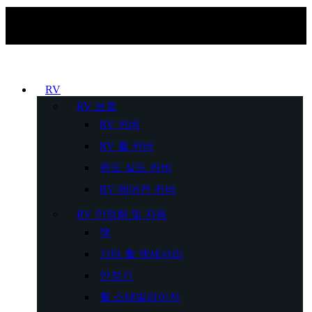
RV
RV 보호
RV 커버
RV 휠 커버
윈드 실드 커버
RV 에어컨 커버
RV 안정화 및 자동
잭
기타 휠 액세서리
안정기
휠 스태빌라이저