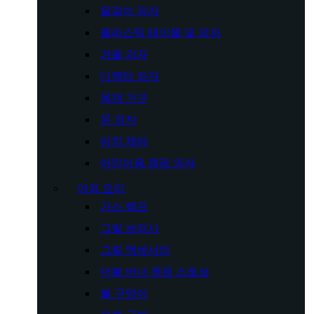
팔걸이 의자
플라스틱 테이블 및 의자
겨울 의자
디렉터 의자
목재 가구
문 의자
비치 체어
어린이용 캠핑 의자
야외 요리
가스 램프
그릴 브러시
그릴 액세서리
더블 버너 캠핑 스토브
불 구덩이