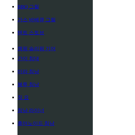
BBQ 그릴
가스 바베큐 그릴
텐트 스토브
캠핑 슬리핑 기어
간이 침대
미라 침낭
봉투 침낭
짚 요
침낭 라이너
휴머노이드 침낭