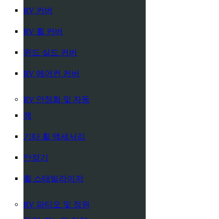
RV 커버
RV 휠 커버
윈드 실드 커버
RV 에어컨 커버
RV 안정화 및 자동
잭
기타 휠 액세서리
안정기
휠 스태빌라이저
RV 파티오 및 정원