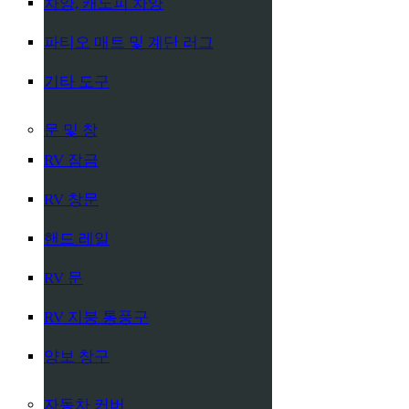
차양, 캐노피 차양
파티오 매트 및 계단 러그
기타 도구
문 및 창
RV 잠금
RV 창문
핸드 레일
RV 문
RV 지붕 통풍구
양보 창구
자동차 커버