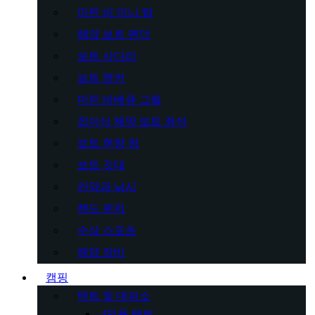
마린 비 미니 탑
해양 보트 펜더
보트 사다리
보트 앵커
마린 바베큐 그릴
접이식 해양 보트 좌석
보트 현창 창
보트 깃대
카약과 낚시
핸드 윈치
수상 스포츠
해양 장비
캠핑
텐트 및 대피소
4인용 텐트