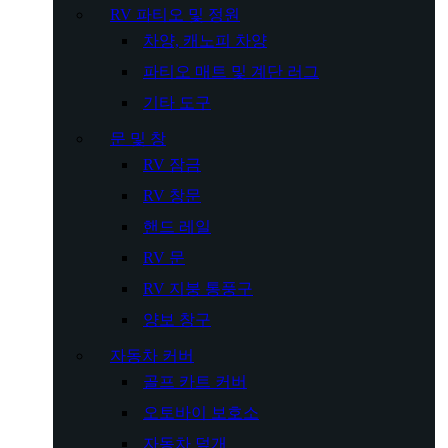
RV 파티오 및 정원
차양, 캐노피 차양
파티오 매트 및 계단 러그
기타 도구
문 및 창
RV 잠금
RV 창문
핸드 레일
RV 문
RV 지붕 통풍구
양보 창구
자동차 커버
골프 카트 커버
오토바이 보호소
자동차 덮개