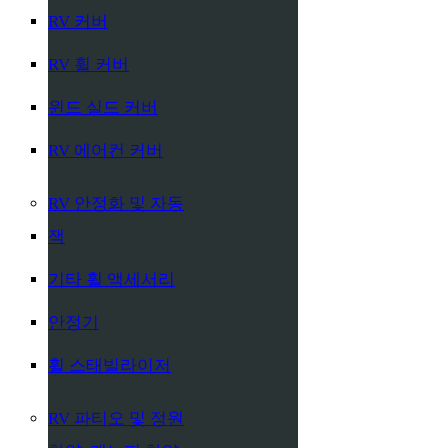
RV 커버
RV 휠 커버
윈드 실드 커버
RV 에어컨 커버
RV 안정화 및 자동
잭
기타 휠 액세서리
안정기
휠 스태빌라이저
RV 파티오 및 정원