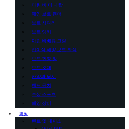
마린 비 미니 탑
해양 보트 펜더
보트 사다리
보트 앵커
마린 바베큐 그릴
접이식 해양 보트 좌석
보트 현창 창
보트 깃대
카약과 낚시
핸드 윈치
수상 스포츠
해양 장비
캠핑
텐트 및 대피소
4인용 텐트