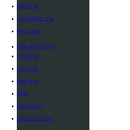
BBQ 그릴
가스 바베큐 그릴
텐트 스토브
캠핑 슬리핑 기어
간이 침대
미라 침낭
봉투 침낭
짚 요
침낭 라이너
휴머노이드 침낭