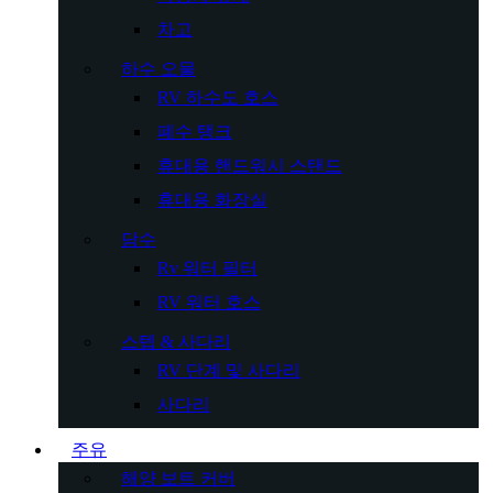
차고
하수 오물
RV 하수도 호스
폐수 탱크
휴대용 핸드워시 스탠드
휴대용 화장실
담수
Rv 워터 필터
RV 워터 호스
스텝 & 사다리
RV 단계 및 사다리
사다리
주유
해양 보트 커버