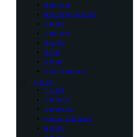
팔걸이 의자
플라스틱 테이블 및 의자
겨울 의자
디렉터 의자
목재 가구
문 의자
비치 체어
어린이용 캠핑 의자
야외 요리
가스 램프
그릴 브러시
그릴 액세서리
더블 버너 캠핑 스토브
불 구덩이