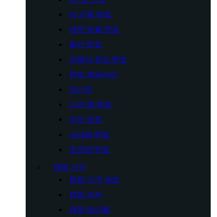
다 인용 텐트
애완 동물 텐트
풍선 텐트
자동차 옥상 텐트
텐트 액세서리
피난처
2-3인용 텐트
비치 텐트
사냥용 텐트
초경량 텐트
캠핑 가구
캠핑 가구 세트
캠핑 의자
캠핑 테이블