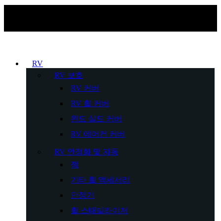
RV
RV 보호
RV 커버
RV 휠 커버
윈드 실드 커버
RV 에어컨 커버
RV 안정화 및 자동
잭
기타 휠 액세서리
안정기
휠 스태빌라이저