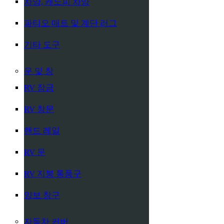
차양, 캐노피 차양
파티오 매트 및 계단 러그
기타 도구
문 및 창
RV 잠금
RV 창문
핸드 레일
RV 문
RV 지붕 통풍구
양보 창구
자동차 커버