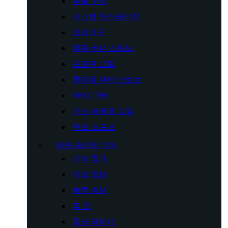
숯불 구이
시스템 가스레인지
조리기구
캠핑 버너 스토브
프로판 그릴
휴대용 부탄 스토브
BBQ 그릴
가스 바베큐 그릴
텐트 스토브
캠핑 슬리핑 기어
간이 침대
미라 침낭
봉투 침낭
짚 요
침낭 라이너