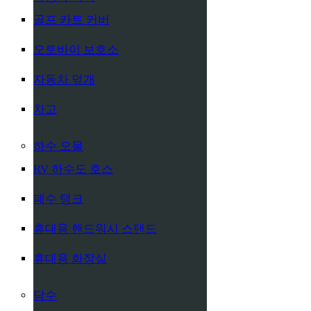
골프 카트 커버
오토바이 보호소
자동차 덮개
차고
하수 오물
RV 하수도 호스
폐수 탱크
휴대용 핸드워시 스탠드
휴대용 화장실
담수