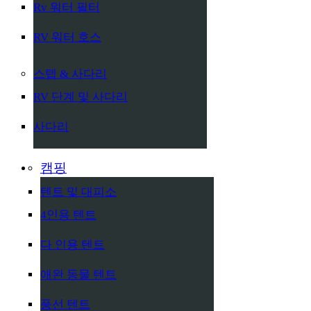
Rv 워터 필터
RV 워터 호스
스텝 & 사다리
RV 단계 및 사다리
사다리
캠핑
텐트 및 대피소
4인용 텐트
다 인용 텐트
애완 동물 텐트
풍선 텐트