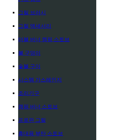
그릴 브러시
그릴 액세서리
더블 버너 캠핑 스토브
불 구덩이
숯불 구이
시스템 가스레인지
조리기구
캠핑 버너 스토브
프로판 그릴
휴대용 부탄 스토브