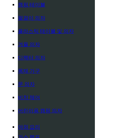
캠핑 테이블
팔걸이 의자
플라스틱 테이블 및 의자
겨울 의자
디렉터 의자
목재 가구
문 의자
비치 체어
어린이용 캠핑 의자
야외 요리
가스 램프