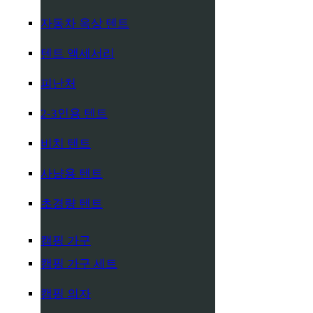
자동차 옥상 텐트
텐트 액세서리
피난처
2-3인용 텐트
비치 텐트
사냥용 텐트
초경량 텐트
캠핑 가구
캠핑 가구 세트
캠핑 의자