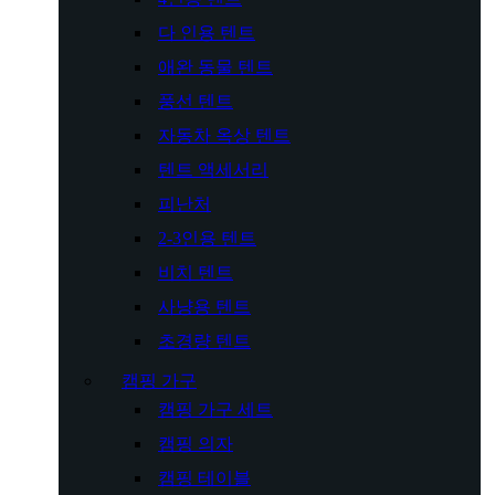
다 인용 텐트
애완 동물 텐트
풍선 텐트
자동차 옥상 텐트
텐트 액세서리
피난처
2-3인용 텐트
비치 텐트
사냥용 텐트
초경량 텐트
캠핑 가구
캠핑 가구 세트
캠핑 의자
캠핑 테이블