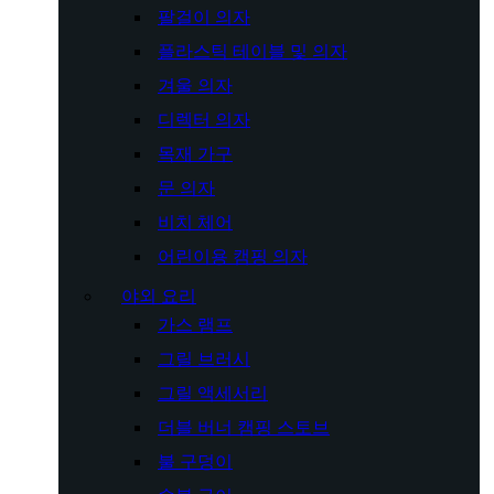
팔걸이 의자
플라스틱 테이블 및 의자
겨울 의자
디렉터 의자
목재 가구
문 의자
비치 체어
어린이용 캠핑 의자
야외 요리
가스 램프
그릴 브러시
그릴 액세서리
더블 버너 캠핑 스토브
불 구덩이