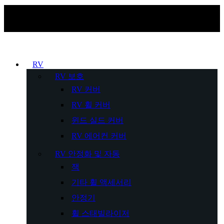
RV
RV 보호
RV 커버
RV 휠 커버
윈드 실드 커버
RV 에어컨 커버
RV 안정화 및 자동
잭
기타 휠 액세서리
안정기
휠 스태빌라이저