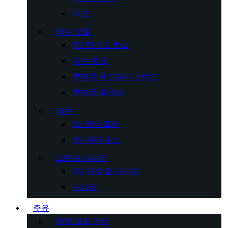
차고
하수 오물
RV 하수도 호스
폐수 탱크
휴대용 핸드워시 스탠드
휴대용 화장실
담수
Rv 워터 필터
RV 워터 호스
스텝 & 사다리
RV 단계 및 사다리
사다리
주유
해양 보트 커버