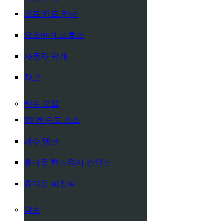
골프 카트 커버
오토바이 보호소
자동차 덮개
차고
하수 오물
RV 하수도 호스
폐수 탱크
휴대용 핸드워시 스탠드
휴대용 화장실
담수