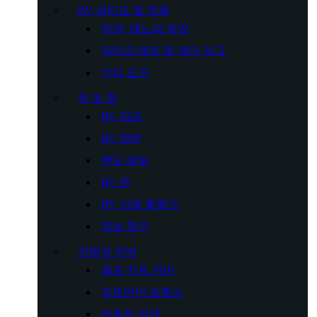
RV 파티오 및 정원
차양, 캐노피 차양
파티오 매트 및 계단 러그
기타 도구
문 및 창
RV 잠금
RV 창문
핸드 레일
RV 문
RV 지붕 통풍구
양보 창구
자동차 커버
골프 카트 커버
오토바이 보호소
자동차 덮개