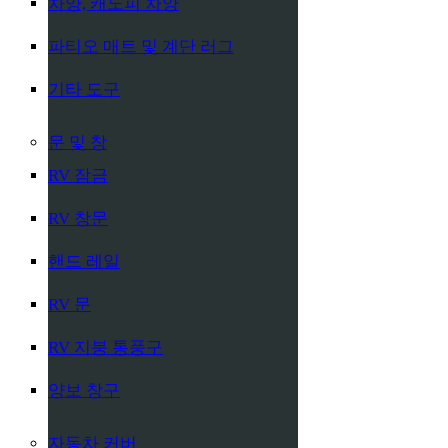
차양, 캐노피 차양
파티오 매트 및 계단 러그
기타 도구
문 및 창
RV 잠금
RV 창문
핸드 레일
RV 문
RV 지붕 통풍구
양보 창구
자동차 커버