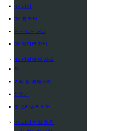
RV 커버
RV 휠 커버
윈드 실드 커버
RV 에어컨 커버
RV 안정화 및 자동
잭
기타 휠 액세서리
안정기
휠 스태빌라이저
RV 파티오 및 정원