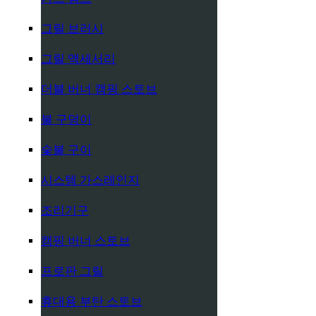
그릴 브러시
그릴 액세서리
더블 버너 캠핑 스토브
불 구덩이
숯불 구이
시스템 가스레인지
조리기구
캠핑 버너 스토브
프로판 그릴
휴대용 부탄 스토브