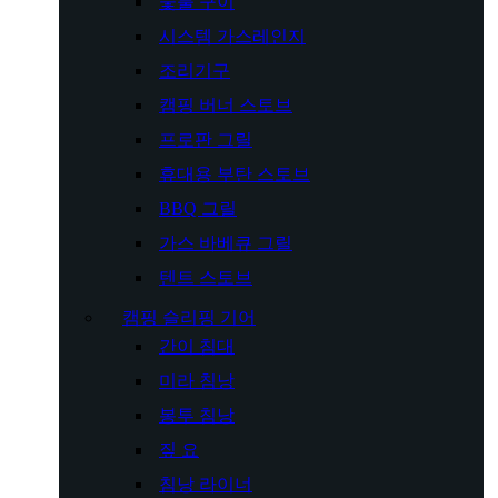
숯불 구이
시스템 가스레인지
조리기구
캠핑 버너 스토브
프로판 그릴
휴대용 부탄 스토브
BBQ 그릴
가스 바베큐 그릴
텐트 스토브
캠핑 슬리핑 기어
간이 침대
미라 침낭
봉투 침낭
짚 요
침낭 라이너