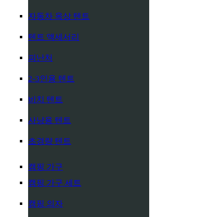
자동차 옥상 텐트
텐트 액세서리
피난처
2-3인용 텐트
비치 텐트
사냥용 텐트
초경량 텐트
캠핑 가구
캠핑 가구 세트
캠핑 의자