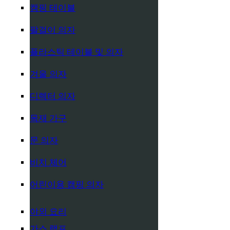
캠핑 테이블
팔걸이 의자
플라스틱 테이블 및 의자
겨울 의자
디렉터 의자
목재 가구
문 의자
비치 체어
어린이용 캠핑 의자
야외 요리
가스 램프