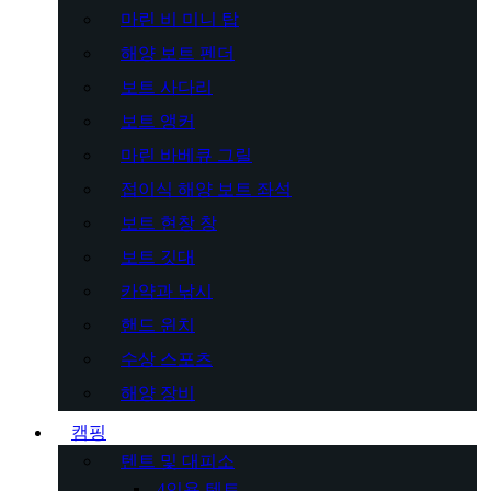
마린 비 미니 탑
해양 보트 펜더
보트 사다리
보트 앵커
마린 바베큐 그릴
접이식 해양 보트 좌석
보트 현창 창
보트 깃대
카약과 낚시
핸드 윈치
수상 스포츠
해양 장비
캠핑
텐트 및 대피소
4인용 텐트