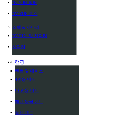
Rv 워터 필터
RV 워터 호스
스텝 & 사다리
RV 단계 및 사다리
사다리
캠핑
텐트 및 대피소
4인용 텐트
다 인용 텐트
애완 동물 텐트
풍선 텐트