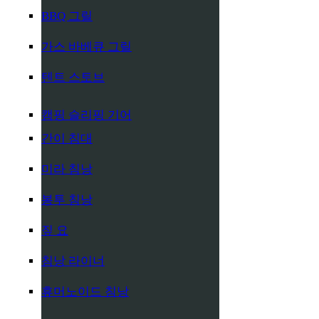
BBQ 그릴
가스 바베큐 그릴
텐트 스토브
캠핑 슬리핑 기어
간이 침대
미라 침낭
봉투 침낭
짚 요
침낭 라이너
휴머노이드 침낭