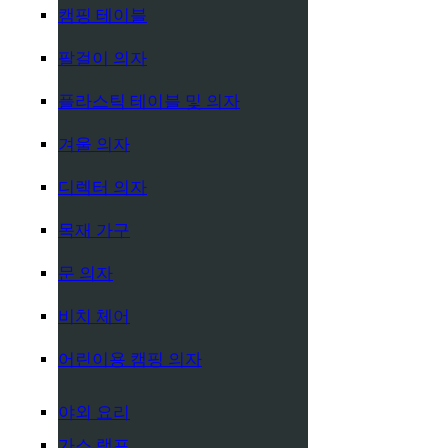
캠핑 테이블
팔걸이 의자
플라스틱 테이블 및 의자
겨울 의자
디렉터 의자
목재 가구
문 의자
비치 체어
어린이용 캠핑 의자
야외 요리
가스 램프