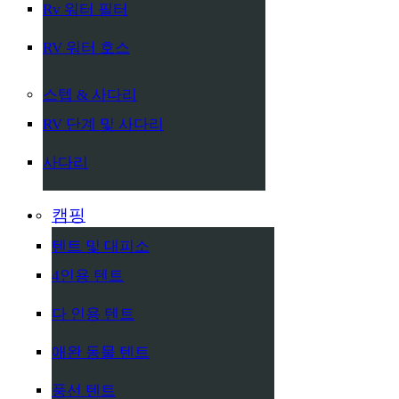
Rv 워터 필터
RV 워터 호스
스텝 & 사다리
RV 단계 및 사다리
사다리
캠핑
텐트 및 대피소
4인용 텐트
다 인용 텐트
애완 동물 텐트
풍선 텐트