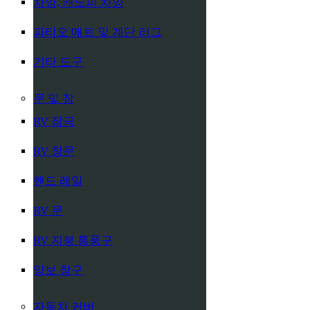
차양, 캐노피 차양
파티오 매트 및 계단 러그
기타 도구
문 및 창
RV 잠금
RV 창문
핸드 레일
RV 문
RV 지붕 통풍구
양보 창구
자동차 커버