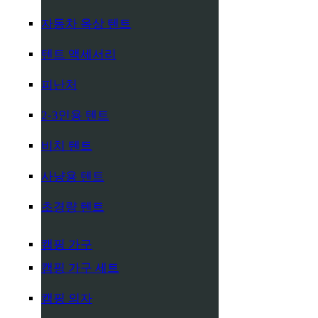
자동차 옥상 텐트
텐트 액세서리
피난처
2-3인용 텐트
비치 텐트
사냥용 텐트
초경량 텐트
캠핑 가구
캠핑 가구 세트
캠핑 의자