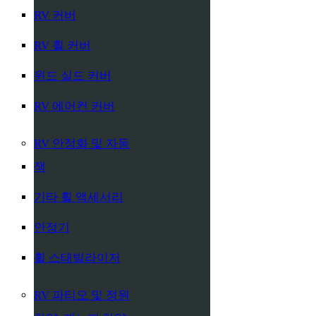
RV 커버
RV 휠 커버
윈드 실드 커버
RV 에어컨 커버
RV 안정화 및 자동
잭
기타 휠 액세서리
안정기
휠 스태빌라이저
RV 파티오 및 정원