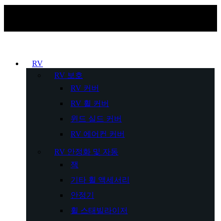
RV
RV 보호
RV 커버
RV 휠 커버
윈드 실드 커버
RV 에어컨 커버
RV 안정화 및 자동
잭
기타 휠 액세서리
안정기
휠 스태빌라이저