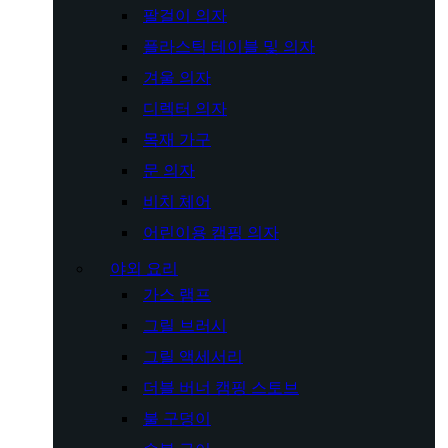
팔걸이 의자
플라스틱 테이블 및 의자
겨울 의자
디렉터 의자
목재 가구
문 의자
비치 체어
어린이용 캠핑 의자
야외 요리
가스 램프
그릴 브러시
그릴 액세서리
더블 버너 캠핑 스토브
불 구덩이