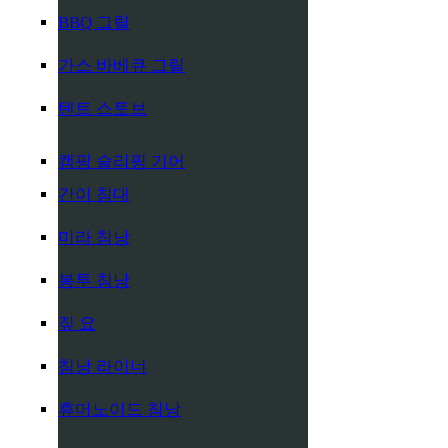
BBQ 그릴
가스 바베큐 그릴
텐트 스토브
캠핑 슬리핑 기어
간이 침대
미라 침낭
봉투 침낭
짚 요
침낭 라이너
휴머노이드 침낭