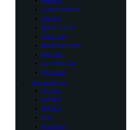
숯불 구이
시스템 가스레인지
조리기구
캠핑 버너 스토브
프로판 그릴
휴대용 부탄 스토브
BBQ 그릴
가스 바베큐 그릴
텐트 스토브
캠핑 슬리핑 기어
간이 침대
미라 침낭
봉투 침낭
짚 요
침낭 라이너