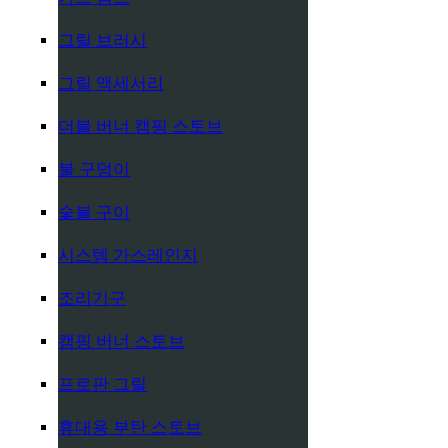
그릴 브러시
그릴 액세서리
더블 버너 캠핑 스토브
불 구덩이
숯불 구이
시스템 가스레인지
조리기구
캠핑 버너 스토브
프로판 그릴
휴대용 부탄 스토브