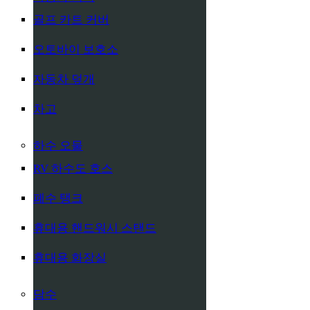
골프 카트 커버
오토바이 보호소
자동차 덮개
차고
하수 오물
RV 하수도 호스
폐수 탱크
휴대용 핸드워시 스탠드
휴대용 화장실
담수