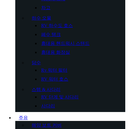
차고
하수 오물
RV 하수도 호스
폐수 탱크
휴대용 핸드워시 스탠드
휴대용 화장실
담수
Rv 워터 필터
RV 워터 호스
스텝 & 사다리
RV 단계 및 사다리
사다리
주유
해양 보트 커버