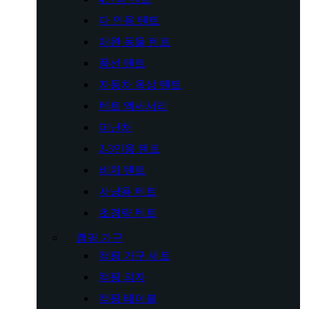
다 인용 텐트
애완 동물 텐트
풍선 텐트
자동차 옥상 텐트
텐트 액세서리
피난처
2-3인용 텐트
비치 텐트
사냥용 텐트
초경량 텐트
캠핑 가구
캠핑 가구 세트
캠핑 의자
캠핑 테이블