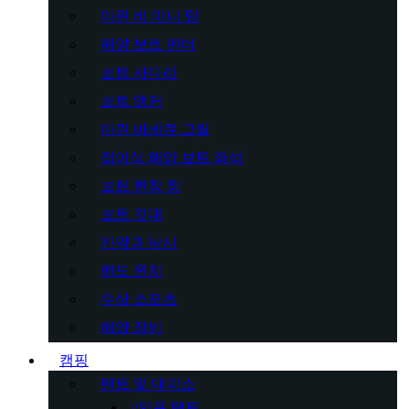
마린 비 미니 탑
해양 보트 펜더
보트 사다리
보트 앵커
마린 바베큐 그릴
접이식 해양 보트 좌석
보트 현창 창
보트 깃대
카약과 낚시
핸드 윈치
수상 스포츠
해양 장비
캠핑
텐트 및 대피소
4인용 텐트