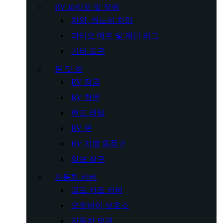
RV 파티오 및 정원
차양, 캐노피 차양
파티오 매트 및 계단 러그
기타 도구
문 및 창
RV 잠금
RV 창문
핸드 레일
RV 문
RV 지붕 통풍구
양보 창구
자동차 커버
골프 카트 커버
오토바이 보호소
자동차 덮개