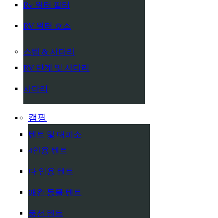
Rv 워터 필터
RV 워터 호스
스텝 & 사다리
RV 단계 및 사다리
사다리
캠핑
텐트 및 대피소
4인용 텐트
다 인용 텐트
애완 동물 텐트
풍선 텐트