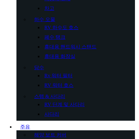
차고
하수 오물
RV 하수도 호스
폐수 탱크
휴대용 핸드워시 스탠드
휴대용 화장실
담수
Rv 워터 필터
RV 워터 호스
스텝 & 사다리
RV 단계 및 사다리
사다리
주유
해양 보트 커버