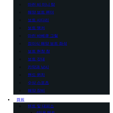
마린 비 미니 탑
해양 보트 펜더
보트 사다리
보트 앵커
마린 바베큐 그릴
접이식 해양 보트 좌석
보트 현창 창
보트 깃대
카약과 낚시
핸드 윈치
수상 스포츠
해양 장비
캠핑
텐트 및 대피소
4인용 텐트