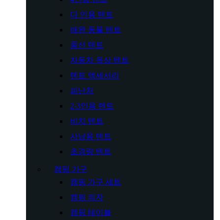
다 인용 텐트
애완 동물 텐트
풍선 텐트
자동차 옥상 텐트
텐트 액세서리
피난처
2-3인용 텐트
비치 텐트
사냥용 텐트
초경량 텐트
캠핑 가구
캠핑 가구 세트
캠핑 의자
캠핑 테이블