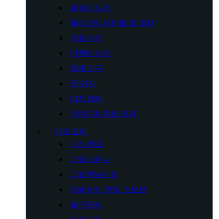
팔걸이 의자
플라스틱 테이블 및 의자
겨울 의자
디렉터 의자
목재 가구
문 의자
비치 체어
어린이용 캠핑 의자
야외 요리
가스 램프
그릴 브러시
그릴 액세서리
더블 버너 캠핑 스토브
불 구덩이