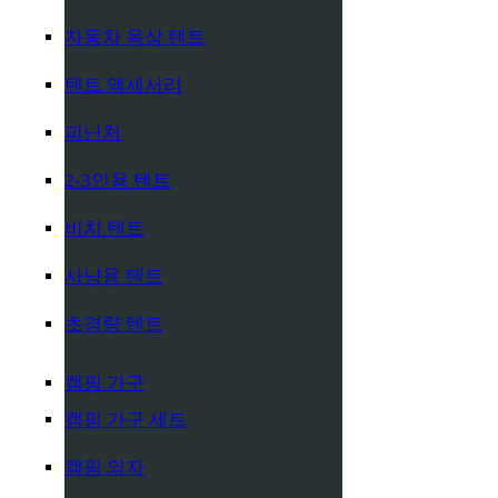
자동차 옥상 텐트
텐트 액세서리
피난처
2-3인용 텐트
비치 텐트
사냥용 텐트
초경량 텐트
캠핑 가구
캠핑 가구 세트
캠핑 의자