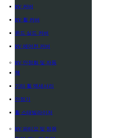
RV 커버
RV 휠 커버
윈드 실드 커버
RV 에어컨 커버
RV 안정화 및 자동
잭
기타 휠 액세서리
안정기
휠 스태빌라이저
RV 파티오 및 정원