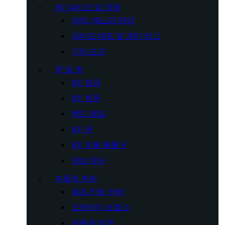
RV 파티오 및 정원
차양, 캐노피 차양
파티오 매트 및 계단 러그
기타 도구
문 및 창
RV 잠금
RV 창문
핸드 레일
RV 문
RV 지붕 통풍구
양보 창구
자동차 커버
골프 카트 커버
오토바이 보호소
자동차 덮개