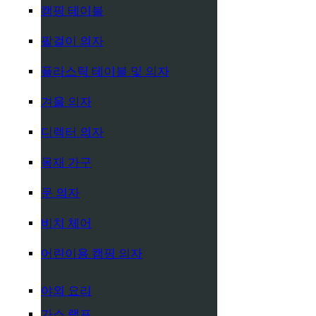
캠핑 테이블
팔걸이 의자
플라스틱 테이블 및 의자
겨울 의자
디렉터 의자
목재 가구
문 의자
비치 체어
어린이용 캠핑 의자
야외 요리
가스 램프