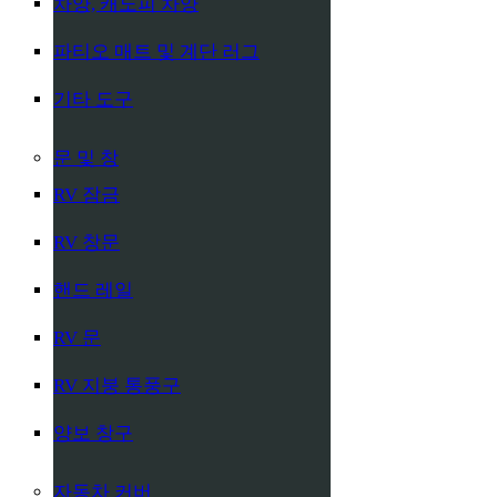
차양, 캐노피 차양
파티오 매트 및 계단 러그
기타 도구
문 및 창
RV 잠금
RV 창문
핸드 레일
RV 문
RV 지붕 통풍구
양보 창구
자동차 커버