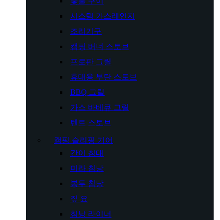
숯불 구이
시스템 가스레인지
조리기구
캠핑 버너 스토브
프로판 그릴
휴대용 부탄 스토브
BBQ 그릴
가스 바베큐 그릴
텐트 스토브
캠핑 슬리핑 기어
간이 침대
미라 침낭
봉투 침낭
짚 요
침낭 라이너