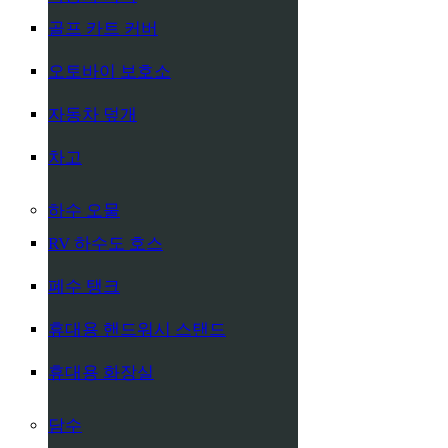
골프 카트 커버
오토바이 보호소
자동차 덮개
차고
하수 오물
RV 하수도 호스
폐수 탱크
휴대용 핸드워시 스탠드
휴대용 화장실
담수