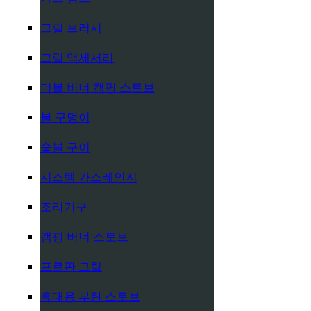
그릴 브러시
그릴 액세서리
더블 버너 캠핑 스토브
불 구덩이
숯불 구이
시스템 가스레인지
조리기구
캠핑 버너 스토브
프로판 그릴
휴대용 부탄 스토브