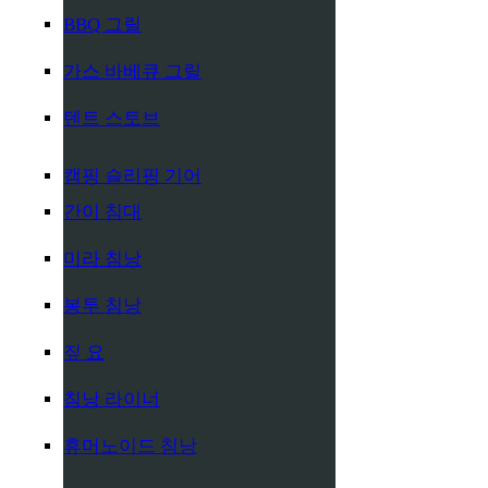
BBQ 그릴
가스 바베큐 그릴
텐트 스토브
캠핑 슬리핑 기어
간이 침대
미라 침낭
봉투 침낭
짚 요
침낭 라이너
휴머노이드 침낭