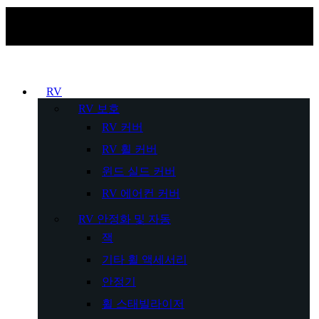
RV
RV 보호
RV 커버
RV 휠 커버
윈드 실드 커버
RV 에어컨 커버
RV 안정화 및 자동
잭
기타 휠 액세서리
안정기
휠 스태빌라이저