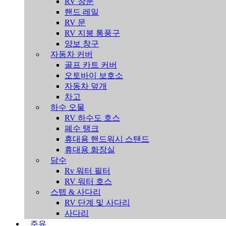
RV 창문
핸드 레일
RV 문
RV 지붕 통풍구
양보 창구
자동차 커버
골프 카트 커버
오토바이 보호소
자동차 덮개
차고
하수 오물
RV 하수도 호스
폐수 탱크
휴대용 핸드워시 스탠드
휴대용 화장실
담수
Rv 워터 필터
RV 워터 호스
스텝 & 사다리
RV 단계 및 사다리
사다리
주유