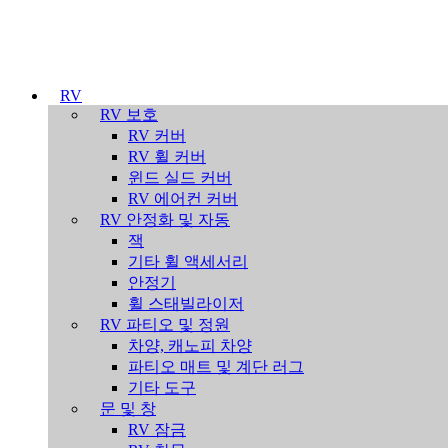
RV
RV 보호
RV 커버
RV 휠 커버
윈드 실드 커버
RV 에어컨 커버
RV 안정화 및 자동
잭
기타 휠 액세서리
안정기
휠 스태빌라이저
RV 파티오 및 정원
차양, 캐노피 차양
파티오 매트 및 계단 러그
기타 도구
문 및 창
RV 잠금