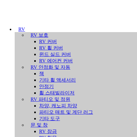
RV
RV 보호
RV 커버
RV 휠 커버
윈드 실드 커버
RV 에어컨 커버
RV 안정화 및 자동
잭
기타 휠 액세서리
안정기
휠 스태빌라이저
RV 파티오 및 정원
차양, 캐노피 차양
파티오 매트 및 계단 러그
기타 도구
문 및 창
RV 잠금