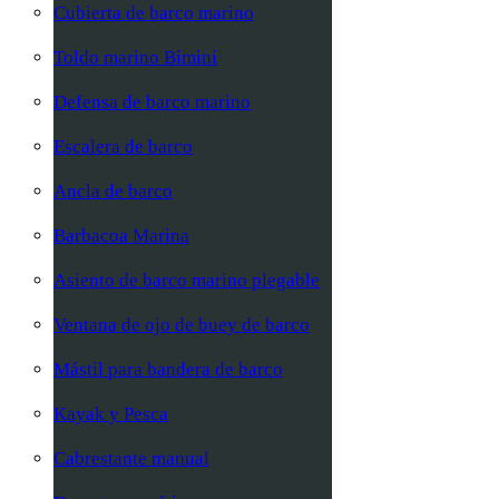
Cubierta de barco marino
Toldo marino Bimini
Defensa de barco marino
Escalera de barco
Ancla de barco
Barbacoa Marina
Asiento de barco marino plegable
Ventana de ojo de buey de barco
Mástil para bandera de barco
Kayak y Pesca
Cabrestante manual