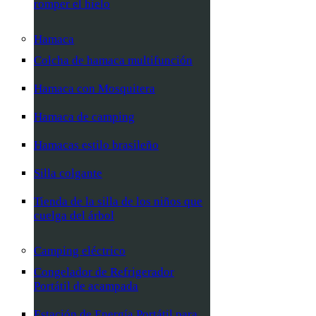
romper el hielo
Hamaca
Colcha de hamaca multifunción
Hamaca con Mosquitera
Hamaca de camping
Hamacas estilo brasileño
Silla colgante
Tienda de la silla de los niños que
cuelga del árbol
Camping eléctrico
Congelador de Refrigerador
Portátil de acampada
Estación de Energía Portátil para