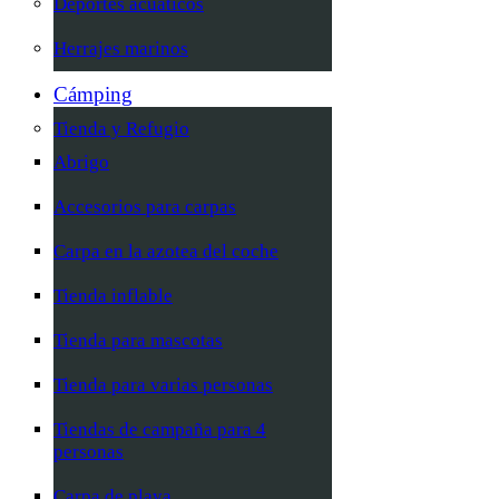
Deportes acuáticos
Herrajes marinos
Cámping
Tienda y Refugio
Abrigo
Accesorios para carpas
Carpa en la azotea del coche
Tienda inflable
Tienda para mascotas
Tienda para varias personas
Tiendas de campaña para 4
personas
Carpa de playa