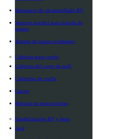
Manguera de alcantarillado RV
Soporte portátil para lavado de
manos
Tanque de aguas residuales
Cubierta para coche
Cubierta del carro de golf
Cubiertas de coche
Garaje
Refugio de motocicletas
Estabilización RV y Auto
Jack