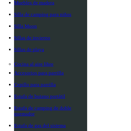
Muebles de madera
Silla de camping para niños
Silla Moon
Sillas de invierno
Sillas de playa
Cocina al aire libre
Accesorios para parrilla
Cepillo para parrilla
Estufa de butano portátil
Estufa de camping de doble
quemador
Estufa de gas del sistema