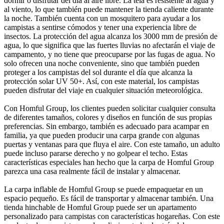
dormir o disfrutar del día al aire libre. La tela es resistente al agua y
al viento, lo que también puede mantener la tienda caliente durante
la noche. También cuenta con un mosquitero para ayudar a los
campistas a sentirse cómodos y tener una experiencia libre de
insectos. La protección del agua alcanza los 3000 mm de presión de
agua, lo que significa que las fuertes lluvias no afectarán el viaje de
campamento, y no tiene que preocuparse por las fugas de agua. No
solo ofrecen una noche conveniente, sino que también pueden
proteger a los campistas del sol durante el día que alcanza la
protección solar UV 50+. Así, con este material, los campistas
pueden disfrutar del viaje en cualquier situación meteorológica.
Con Homful Group, los clientes pueden solicitar cualquier consulta
de diferentes tamaños, colores y diseños en función de sus propias
preferencias. Sin embargo, también es adecuado para acampar en
familia, ya que pueden producir una carpa grande con algunas
puertas y ventanas para que fluya el aire. Con este tamaño, un adulto
puede incluso pararse derecho y no golpear el techo. Estas
características especiales han hecho que la carpa de Homful Group
parezca una casa realmente fácil de instalar y almacenar.
La carpa inflable de Homful Group se puede empaquetar en un
espacio pequeño. Es fácil de transportar y almacenar también. Una
tienda hinchable de Homful Group puede ser un apartamento
personalizado para campistas con características hogareñas. Con este