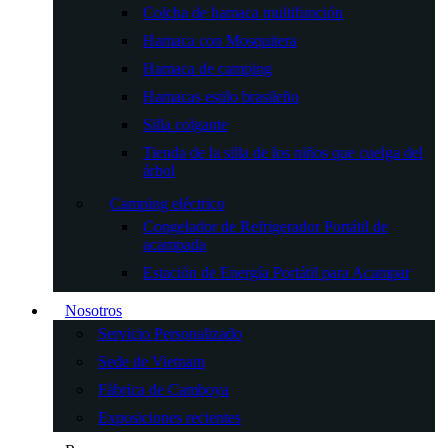
Colcha de hamaca multifunción
Hamaca con Mosquitera
Hamaca de camping
Hamacas estilo brasileño
Silla colgante
Tienda de la silla de los niños que cuelga del
árbol
Camping eléctrico
Congelador de Refrigerador Portátil de
acampada
Estación de Energía Portátil para Acampar
Nosotros
Servicio Personalizado
Sede de Vietnam
Fábrica de Camboya
Exposiciones recientes