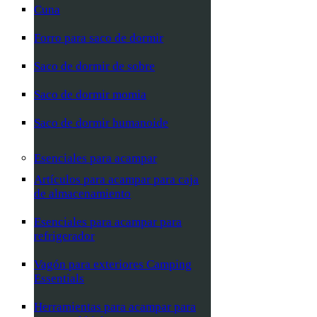
Cuna
Forro para saco de dormir
Saco de dormir de sobre
Saco de dormir momia
Saco de dormir humanoide
Esenciales para acampar
Artículos para acampar para caja
de almacenamiento
Esenciales para acampar para
refrigerador
Vagón para exteriores Camping
Essentials
Herramientas para acampar para