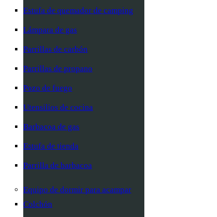
Estufa de quemador de camping
Lámpara de gas
Parrillas de carbón
Parrillas de propano
Pozo de fuego
Utensilios de cocina
Barbacoa de gas
Estufa de tienda
Parrilla de barbacoa
Equipo de dormir para acampar
Colchón