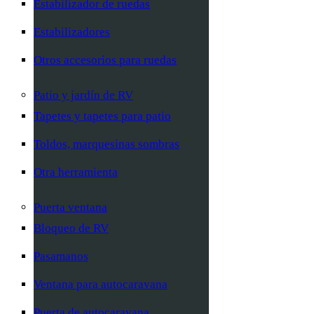
Estabilizador de ruedas
Estabilizadores
Otros accesorios para ruedas
Patio y jardín de RV
Tapetes y tapetes para patio
Toldos, marquesinas sombras
Otra herramienta
Puerta ventana
Bloqueo de RV
Pasamanos
Ventana para autocaravana
Puerta de autocaravana