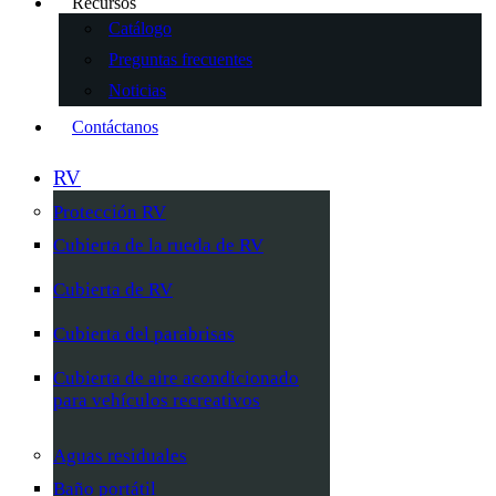
Recursos
Catálogo
Preguntas frecuentes
Noticias
Contáctanos
RV
Protección RV
Cubierta de la rueda de RV
Cubierta de RV
Cubierta del parabrisas
Cubierta de aire acondicionado
para vehículos recreativos
Aguas residuales
Baño portátil