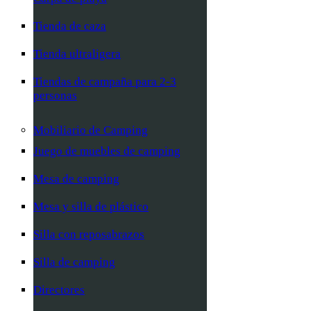
Tienda de caza
Tienda ultraligera
Tiendas de campaña para 2-3
personas
Mobiliario de Camping
Juego de muebles de camping
Mesa de camping
Mesa y silla de plástico
Silla con reposabrazos
Silla de camping
Directores