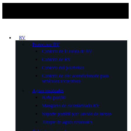
RV
Protección RV
Cubierta de la rueda de RV
Cubierta de RV
Cubierta del parabrisas
Cubierta de aire acondicionado para
vehículos recreativos
Aguas residuales
Baño portátil
Manguera de alcantarillado RV
Soporte portátil para lavado de manos
Tanque de aguas residuales