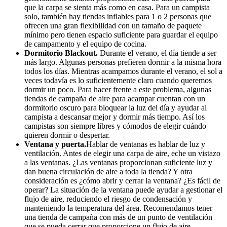
que la carpa se sienta más como en casa. Para un campista
solo, también hay tiendas inflables para 1 o 2 personas que
ofrecen una gran flexibilidad con un tamaño de paquete
mínimo pero tienen espacio suficiente para guardar el equipo
de campamento y el equipo de cocina.
Dormitorio Blackout.
Durante el verano, el día tiende a ser
más largo. Algunas personas prefieren dormir a la misma hora
todos los días. Mientras acampamos durante el verano, el sol a
veces todavía es lo suficientemente claro cuando queremos
dormir un poco. Para hacer frente a este problema, algunas
tiendas de campaña de aire para acampar cuentan con un
dormitorio oscuro para bloquear la luz del día y ayudar al
campista a descansar mejor y dormir más tiempo. Así los
campistas son siempre libres y cómodos de elegir cuándo
quieren dormir o despertar.
Ventana y puerta.
Hablar de ventanas es hablar de luz y
ventilación. Antes de elegir una carpa de aire, eche un vistazo
a las ventanas. ¿Las ventanas proporcionan suficiente luz y
dan buena circulación de aire a toda la tienda? Y otra
consideración es ¿cómo abrir y cerrar la ventana? ¿Es fácil de
operar? La situación de la ventana puede ayudar a gestionar el
flujo de aire, reduciendo el riesgo de condensación y
manteniendo la temperatura del área. Recomendamos tener
una tienda de campaña con más de un punto de ventilación
que se pueda cerrar que proporcione un flujo de aire