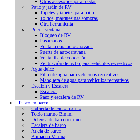
Otros accesorios para ruedas
Patio y jardín de RV
Tapetes y tapetes para patio
Toldos, marquesinas sombras
Otra herramienta
Puerta ventana
Bloqueo de RV
Pasamanos
Ventana para autocaravana
Puerta de autocaravana
Ventanilla de concesión
Ventilación de techo para vehículos recreativos
Agua dulce
Filtro de agua para vehículos recreativos
Manguera de agua para vehículos recreativos
Escalón y Escalera
Escalera
Paso y escalera de RV
Paseo en barco
Cubierta de barco marino
Toldo marino Bimini
Defensa de barco marino
Escalera de barco
Ancla de barco
Barbacoa Marina