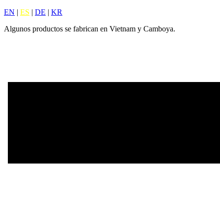
EN
|
ES
|
DE
|
KR
Algunos productos se fabrican en Vietnam y Camboya.