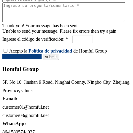
Thank you! Your message has been sent.
Unable to send your message. Please fix errors then try again.
Ingrese el código de verificación: *
Acepto la
Política de privacidad
de Homful Group
Solicitar Cotización
Homful Group
5F, No.10, Jinshan 9 Road, Ninghai County, Ningbo City, Zhejiang
Province, China
E-mail:
customer01@homful.net
customer03@homful.net
WhatsApp:
86-15805744037