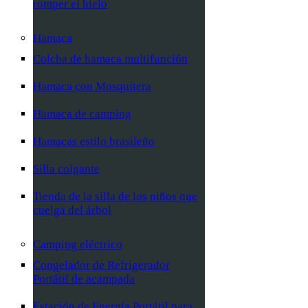
romper el hielo
Hamaca
Colcha de hamaca multifunción
Hamaca con Mosquitera
Hamaca de camping
Hamacas estilo brasileño
Silla colgante
Tienda de la silla de los niños que
cuelga del árbol
Camping eléctrico
Congelador de Refrigerador
Portátil de acampada
Estación de Energía Portátil para