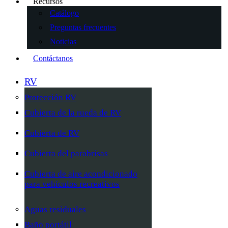
Recursos
Catálogo
Preguntas frecuentes
Noticias
Contáctanos
RV
Protección RV
Cubierta de la rueda de RV
Cubierta de RV
Cubierta del parabrisas
Cubierta de aire acondicionado
para vehículos recreativos
Aguas residuales
Baño portátil