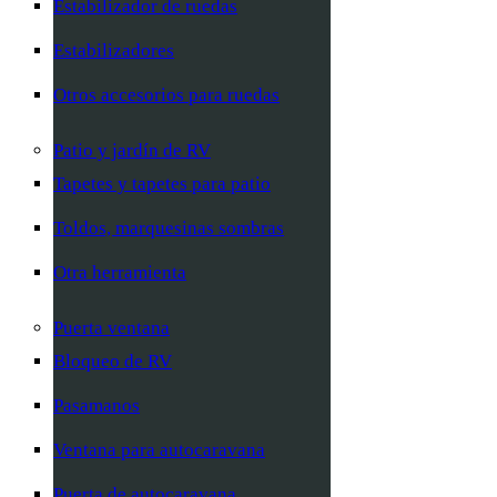
Estabilizador de ruedas
Estabilizadores
Otros accesorios para ruedas
Patio y jardín de RV
Tapetes y tapetes para patio
Toldos, marquesinas sombras
Otra herramienta
Puerta ventana
Bloqueo de RV
Pasamanos
Ventana para autocaravana
Puerta de autocaravana