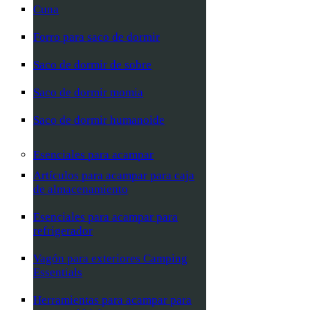
Cuna
Forro para saco de dormir
Saco de dormir de sobre
Saco de dormir momia
Saco de dormir humanoide
Esenciales para acampar
Artículos para acampar para caja
de almacenamiento
Esenciales para acampar para
refrigerador
Vagón para exteriores Camping
Essentials
Herramientas para acampar para