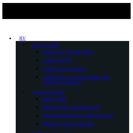
RV
Protección RV
Cubierta de la rueda de RV
Cubierta de RV
Cubierta del parabrisas
Cubierta de aire acondicionado para
vehículos recreativos
Aguas residuales
Baño portátil
Manguera de alcantarillado RV
Soporte portátil para lavado de manos
Tanque de aguas residuales