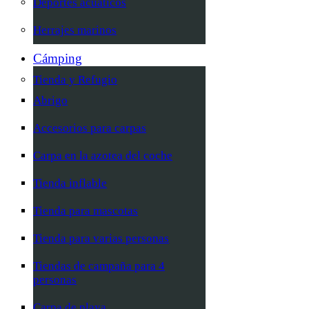
Deportes acuáticos
Herrajes marinos
Cámping
Tienda y Refugio
Abrigo
Accesorios para carpas
Carpa en la azotea del coche
Tienda inflable
Tienda para mascotas
Tienda para varias personas
Tiendas de campaña para 4
personas
Carpa de playa