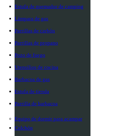
Estufa de quemador de camping
Lámpara de gas
Parrillas de carbón
Parrillas de propano
Pozo de fuego
Utensilios de cocina
Barbacoa de gas
Estufa de tienda
Parrilla de barbacoa
Equipo de dormir para acampar
Colchón