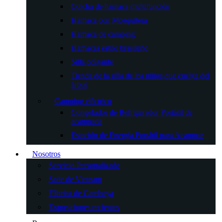
Colcha de hamaca multifunción
Hamaca con Mosquitera
Hamaca de camping
Hamacas estilo brasileño
Silla colgante
Tienda de la silla de los niños que cuelga del
árbol
Camping eléctrico
Congelador de Refrigerador Portátil de
acampada
Estación de Energía Portátil para Acampar
Nosotros
Servicio Personalizado
Sede de Vietnam
Fábrica de Camboya
Exposiciones recientes