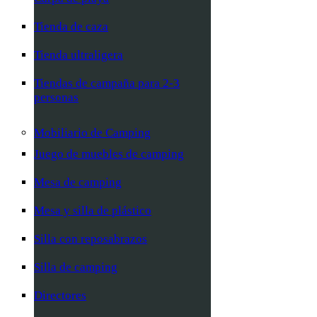
Tienda de caza
Tienda ultraligera
Tiendas de campaña para 2-3
personas
Mobiliario de Camping
Juego de muebles de camping
Mesa de camping
Mesa y silla de plástico
Silla con reposabrazos
Silla de camping
Directores