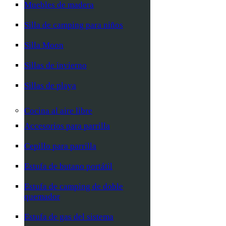
Muebles de madera
Silla de camping para niños
Silla Moon
Sillas de invierno
Sillas de playa
Cocina al aire libre
Accesorios para parrilla
Cepillo para parrilla
Estufa de butano portátil
Estufa de camping de doble
quemador
Estufa de gas del sistema