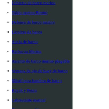
Cubierta de barco marino
Toldo marino Bimini
Defensa de barco marino
Escalera de barco
Ancla de barco
Barbacoa Marina
Asiento de barco marino plegable
Ventana de ojo de buey de barco
Mástil para bandera de barco
Kayak y Pesca
Cabrestante manual