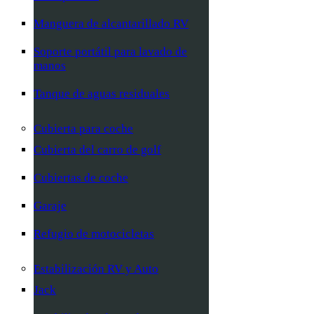
Manguera de alcantarillado RV
Soporte portátil para lavado de
manos
Tanque de aguas residuales
Cubierta para coche
Cubierta del carro de golf
Cubiertas de coche
Garaje
Refugio de motocicletas
Estabilización RV y Auto
Jack