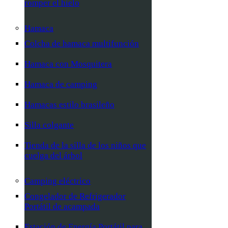
romper el hielo
Hamaca
Colcha de hamaca multifunción
Hamaca con Mosquitera
Hamaca de camping
Hamacas estilo brasileño
Silla colgante
Tienda de la silla de los niños que
cuelga del árbol
Camping eléctrico
Congelador de Refrigerador
Portátil de acampada
Estación de Energía Portátil para