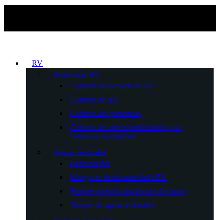
RV
Protección RV
Cubierta de la rueda de RV
Cubierta de RV
Cubierta del parabrisas
Cubierta de aire acondicionado para
vehículos recreativos
Aguas residuales
Baño portátil
Manguera de alcantarillado RV
Soporte portátil para lavado de manos
Tanque de aguas residuales