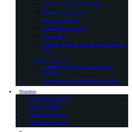
Colcha de hamaca multifunción
Hamaca con Mosquitera
Hamaca de camping
Hamacas estilo brasileño
Silla colgante
Tienda de la silla de los niños que cuelga del
árbol
Camping eléctrico
Congelador de Refrigerador Portátil de
acampada
Estación de Energía Portátil para Acampar
Nosotros
Servicio Personalizado
Sede de Vietnam
Fábrica de Camboya
Exposiciones recientes