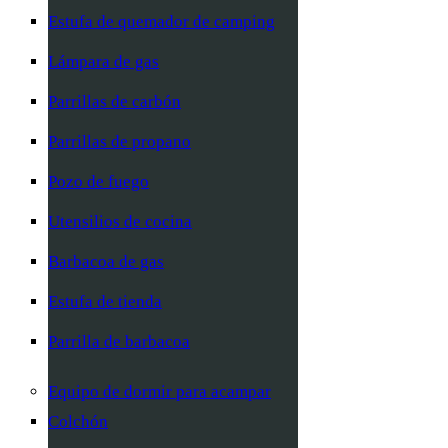
Estufa de quemador de camping
Lámpara de gas
Parrillas de carbón
Parrillas de propano
Pozo de fuego
Utensilios de cocina
Barbacoa de gas
Estufa de tienda
Parrilla de barbacoa
Equipo de dormir para acampar
Colchón