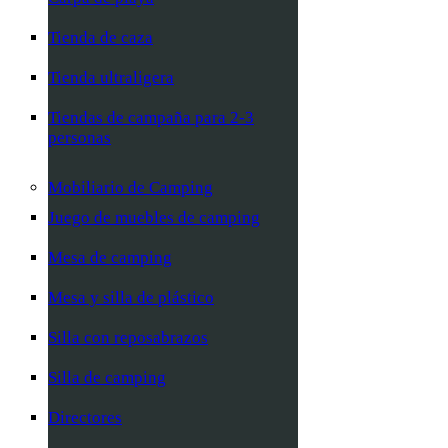
Tienda de caza
Tienda ultraligera
Tiendas de campaña para 2-3
personas
Mobiliario de Camping
Juego de muebles de camping
Mesa de camping
Mesa y silla de plástico
Silla con reposabrazos
Silla de camping
Directores