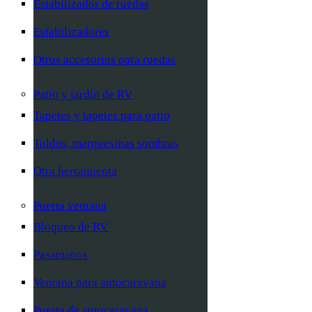
Estabilizador de ruedas
Estabilizadores
Otros accesorios para ruedas
Patio y jardín de RV
Tapetes y tapetes para patio
Toldos, marquesinas sombras
Otra herramienta
Puerta ventana
Bloqueo de RV
Pasamanos
Ventana para autocaravana
Puerta de autocaravana