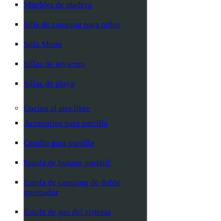
Muebles de madera
Silla de camping para niños
Silla Moon
Sillas de invierno
Sillas de playa
Cocina al aire libre
Accesorios para parrilla
Cepillo para parrilla
Estufa de butano portátil
Estufa de camping de doble
quemador
Estufa de gas del sistema