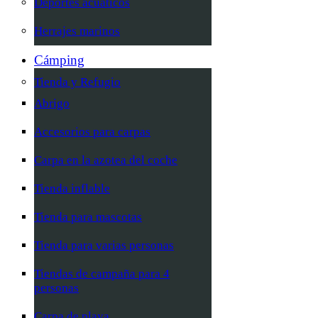
Deportes acuáticos
Herrajes marinos
Cámping
Tienda y Refugio
Abrigo
Accesorios para carpas
Carpa en la azotea del coche
Tienda inflable
Tienda para mascotas
Tienda para varias personas
Tiendas de campaña para 4
personas
Carpa de playa