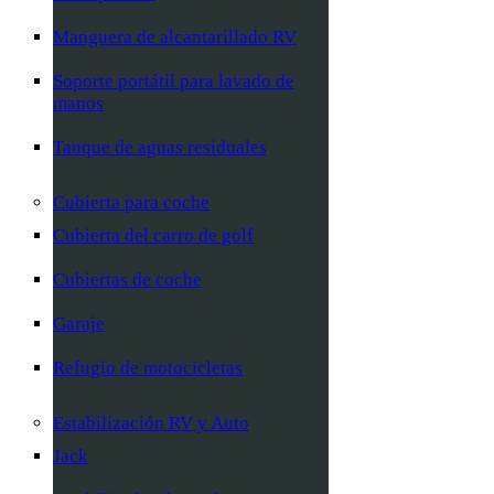
Manguera de alcantarillado RV
Soporte portátil para lavado de
manos
Tanque de aguas residuales
Cubierta para coche
Cubierta del carro de golf
Cubiertas de coche
Garaje
Refugio de motocicletas
Estabilización RV y Auto
Jack