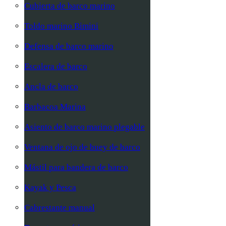
Cubierta de barco marino
Toldo marino Bimini
Defensa de barco marino
Escalera de barco
Ancla de barco
Barbacoa Marina
Asiento de barco marino plegable
Ventana de ojo de buey de barco
Mástil para bandera de barco
Kayak y Pesca
Cabrestante manual