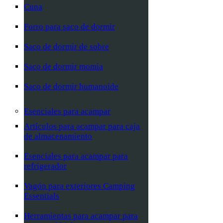
Cuna
Forro para saco de dormir
Saco de dormir de sobre
Saco de dormir momia
Saco de dormir humanoide
Esenciales para acampar
Artículos para acampar para caja
de almacenamiento
Esenciales para acampar para
refrigerador
Vagón para exteriores Camping
Essentials
Herramientas para acampar para