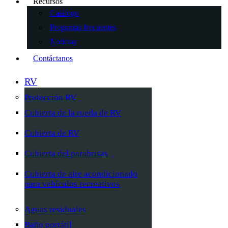
Recursos
Catálogo
Preguntas frecuentes
Noticias
Contáctanos
RV
Protección RV
Cubierta de la rueda de RV
Cubierta de RV
Cubierta del parabrisas
Cubierta de aire acondicionado
para vehículos recreativos
Aguas residuales
Baño portátil