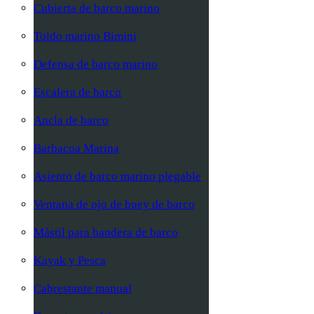
Cubierta de barco marino
Toldo marino Bimini
Defensa de barco marino
Escalera de barco
Ancla de barco
Barbacoa Marina
Asiento de barco marino plegable
Ventana de ojo de buey de barco
Mástil para bandera de barco
Kayak y Pesca
Cabrestante manual