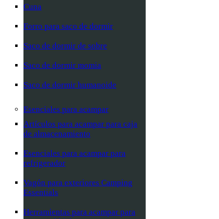
Cuna
Forro para saco de dormir
Saco de dormir de sobre
Saco de dormir momia
Saco de dormir humanoide
Esenciales para acampar
Artículos para acampar para caja
de almacenamiento
Esenciales para acampar para
refrigerador
Vagón para exteriores Camping
Essentials
Herramientas para acampar para