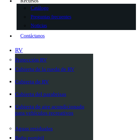
Recursos
Catálogo
Preguntas frecuentes
Noticias
Contáctanos
RV
Protección RV
Cubierta de la rueda de RV
Cubierta de RV
Cubierta del parabrisas
Cubierta de aire acondicionado
para vehículos recreativos
Aguas residuales
Baño portátil