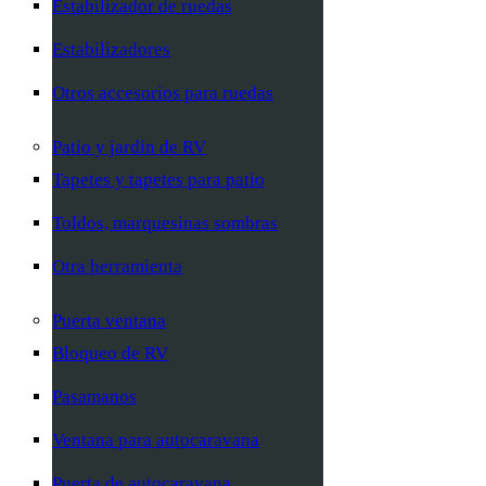
Estabilizador de ruedas
Estabilizadores
Otros accesorios para ruedas
Patio y jardín de RV
Tapetes y tapetes para patio
Toldos, marquesinas sombras
Otra herramienta
Puerta ventana
Bloqueo de RV
Pasamanos
Ventana para autocaravana
Puerta de autocaravana