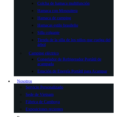
Colcha de hamaca multifunción
Hamaca con Mosquitera
Hamaca de camping
Hamacas estilo brasileño
Silla colgante
Tienda de la silla de los niños que cuelga del
árbol
Camping eléctrico
Congelador de Refrigerador Portátil de
acampada
Estación de Energía Portátil para Acampar
Nosotros
Servicio Personalizado
Sede de Vietnam
Fábrica de Camboya
Exposiciones recientes