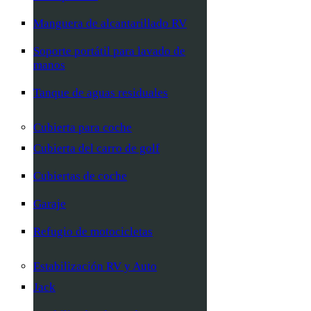
Manguera de alcantarillado RV
Soporte portátil para lavado de
manos
Tanque de aguas residuales
Cubierta para coche
Cubierta del carro de golf
Cubiertas de coche
Garaje
Refugio de motocicletas
Estabilización RV y Auto
Jack