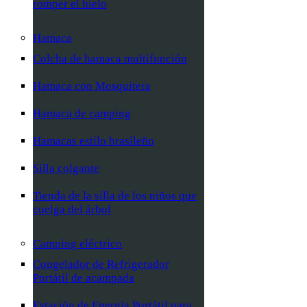
romper el hielo
Hamaca
Colcha de hamaca multifunción
Hamaca con Mosquitera
Hamaca de camping
Hamacas estilo brasileño
Silla colgante
Tienda de la silla de los niños que
cuelga del árbol
Camping eléctrico
Congelador de Refrigerador
Portátil de acampada
Estación de Energía Portátil para