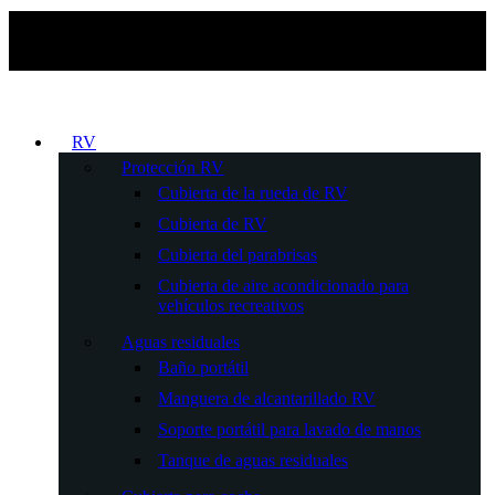
RV
Protección RV
Cubierta de la rueda de RV
Cubierta de RV
Cubierta del parabrisas
Cubierta de aire acondicionado para
vehículos recreativos
Aguas residuales
Baño portátil
Manguera de alcantarillado RV
Soporte portátil para lavado de manos
Tanque de aguas residuales