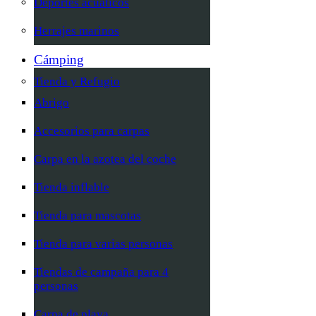
Deportes acuáticos
Herrajes marinos
Cámping
Tienda y Refugio
Abrigo
Accesorios para carpas
Carpa en la azotea del coche
Tienda inflable
Tienda para mascotas
Tienda para varias personas
Tiendas de campaña para 4
personas
Carpa de playa