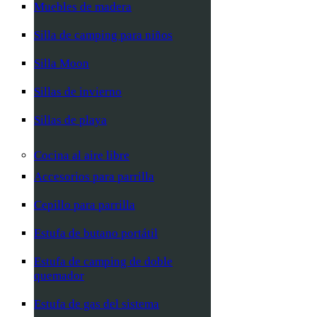
Muebles de madera
Silla de camping para niños
Silla Moon
Sillas de invierno
Sillas de playa
Cocina al aire libre
Accesorios para parrilla
Cepillo para parrilla
Estufa de butano portátil
Estufa de camping de doble
quemador
Estufa de gas del sistema