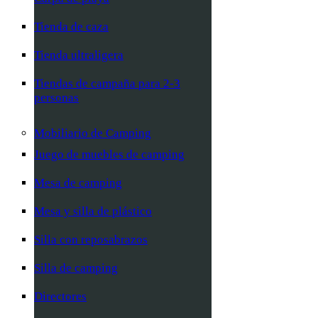
Tienda de caza
Tienda ultraligera
Tiendas de campaña para 2-3
personas
Mobiliario de Camping
Juego de muebles de camping
Mesa de camping
Mesa y silla de plástico
Silla con reposabrazos
Silla de camping
Directores