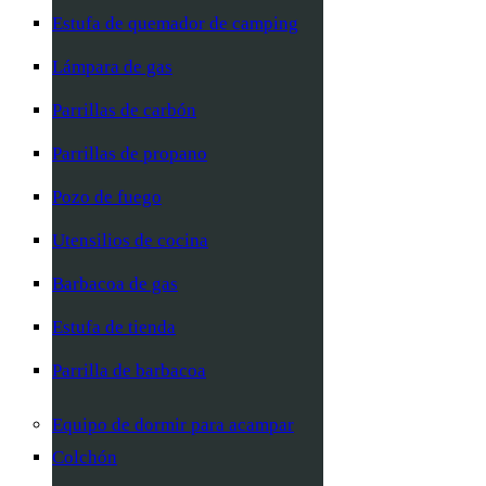
Estufa de quemador de camping
Lámpara de gas
Parrillas de carbón
Parrillas de propano
Pozo de fuego
Utensilios de cocina
Barbacoa de gas
Estufa de tienda
Parrilla de barbacoa
Equipo de dormir para acampar
Colchón