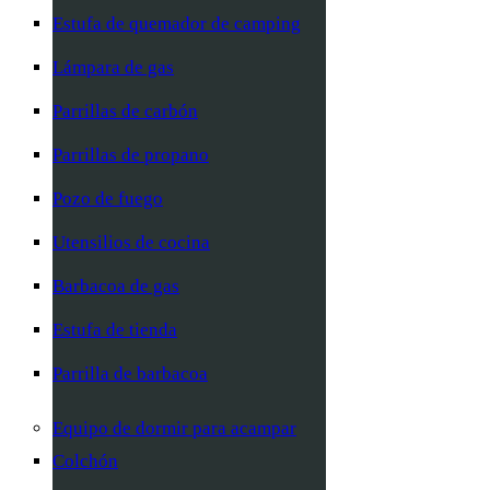
Estufa de quemador de camping
Lámpara de gas
Parrillas de carbón
Parrillas de propano
Pozo de fuego
Utensilios de cocina
Barbacoa de gas
Estufa de tienda
Parrilla de barbacoa
Equipo de dormir para acampar
Colchón