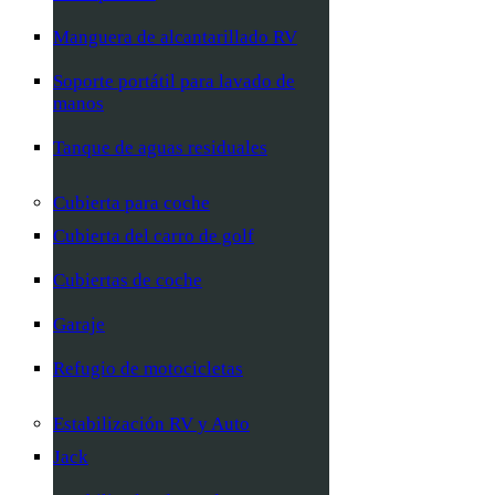
Manguera de alcantarillado RV
Soporte portátil para lavado de
manos
Tanque de aguas residuales
Cubierta para coche
Cubierta del carro de golf
Cubiertas de coche
Garaje
Refugio de motocicletas
Estabilización RV y Auto
Jack