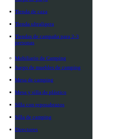
Tienda de caza
Tienda ultraligera
Tiendas de campaña para 2-3
personas
Mobiliario de Camping
Juego de muebles de camping
Mesa de camping
Mesa y silla de plástico
Silla con reposabrazos
Silla de camping
Directores