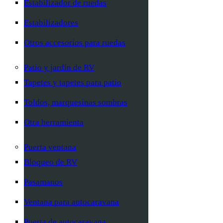
Estabilizador de ruedas
Estabilizadores
Otros accesorios para ruedas
Patio y jardín de RV
Tapetes y tapetes para patio
Toldos, marquesinas sombras
Otra herramienta
Puerta ventana
Bloqueo de RV
Pasamanos
Ventana para autocaravana
Puerta de autocaravana