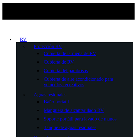
RV
Protección RV
Cubierta de la rueda de RV
Cubierta de RV
Cubierta del parabrisas
Cubierta de aire acondicionado para
vehículos recreativos
Aguas residuales
Baño portátil
Manguera de alcantarillado RV
Soporte portátil para lavado de manos
Tanque de aguas residuales