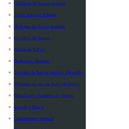
Cubierta de barco marino
Toldo marino Bimini
Defensa de barco marino
Escalera de barco
Ancla de barco
Barbacoa Marina
Asiento de barco marino plegable
Ventana de ojo de buey de barco
Mástil para bandera de barco
Kayak y Pesca
Cabrestante manual