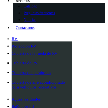
Recursos
Catálogo
Preguntas frecuentes
Noticias
Contáctanos
RV
Protección RV
Cubierta de la rueda de RV
Cubierta de RV
Cubierta del parabrisas
Cubierta de aire acondicionado
para vehículos recreativos
Aguas residuales
Baño portátil