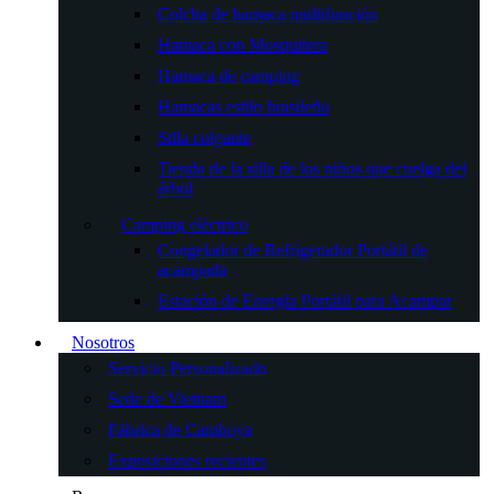
Colcha de hamaca multifunción
Hamaca con Mosquitera
Hamaca de camping
Hamacas estilo brasileño
Silla colgante
Tienda de la silla de los niños que cuelga del
árbol
Camping eléctrico
Congelador de Refrigerador Portátil de
acampada
Estación de Energía Portátil para Acampar
Nosotros
Servicio Personalizado
Sede de Vietnam
Fábrica de Camboya
Exposiciones recientes