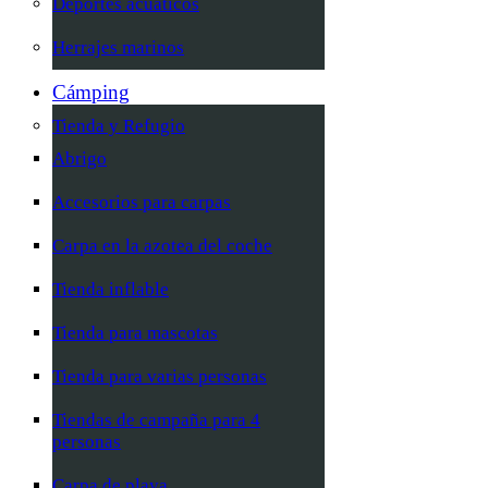
Deportes acuáticos
Herrajes marinos
Cámping
Tienda y Refugio
Abrigo
Accesorios para carpas
Carpa en la azotea del coche
Tienda inflable
Tienda para mascotas
Tienda para varias personas
Tiendas de campaña para 4
personas
Carpa de playa