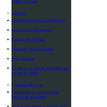
romper el hielo
Hamaca
Colcha de hamaca multifunción
Hamaca con Mosquitera
Hamaca de camping
Hamacas estilo brasileño
Silla colgante
Tienda de la silla de los niños que
cuelga del árbol
Camping eléctrico
Congelador de Refrigerador
Portátil de acampada
Estación de Energía Portátil para