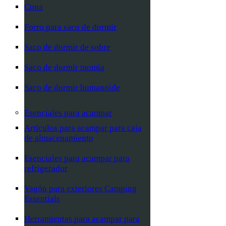
Cuna
Forro para saco de dormir
Saco de dormir de sobre
Saco de dormir momia
Saco de dormir humanoide
Esenciales para acampar
Artículos para acampar para caja
de almacenamiento
Esenciales para acampar para
refrigerador
Vagón para exteriores Camping
Essentials
Herramientas para acampar para