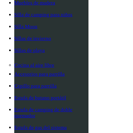
Muebles de madera
Silla de camping para niños
Silla Moon
Sillas de invierno
Sillas de playa
Cocina al aire libre
Accesorios para parrilla
Cepillo para parrilla
Estufa de butano portátil
Estufa de camping de doble
quemador
Estufa de gas del sistema