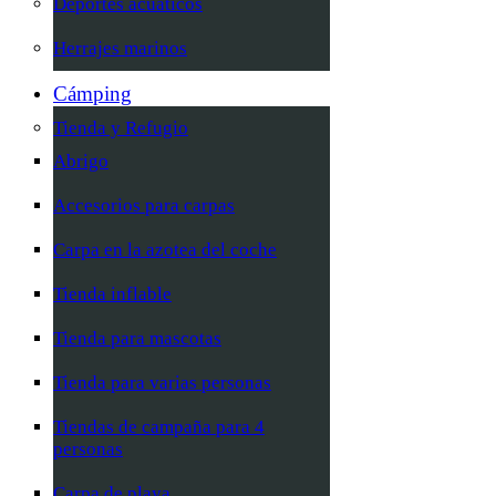
Deportes acuáticos
Herrajes marinos
Cámping
Tienda y Refugio
Abrigo
Accesorios para carpas
Carpa en la azotea del coche
Tienda inflable
Tienda para mascotas
Tienda para varias personas
Tiendas de campaña para 4
personas
Carpa de playa