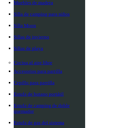
Muebles de madera
Silla de camping para niños
Silla Moon
Sillas de invierno
Sillas de playa
Cocina al aire libre
Accesorios para parrilla
Cepillo para parrilla
Estufa de butano portátil
Estufa de camping de doble
quemador
Estufa de gas del sistema