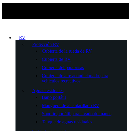
RV
Protección RV
Cubierta de la rueda de RV
Cubierta de RV
Cubierta del parabrisas
Cubierta de aire acondicionado para
vehículos recreativos
Aguas residuales
Baño portátil
Manguera de alcantarillado RV
Soporte portátil para lavado de manos
Tanque de aguas residuales