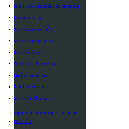
Estufa de quemador de camping
Lámpara de gas
Parrillas de carbón
Parrillas de propano
Pozo de fuego
Utensilios de cocina
Barbacoa de gas
Estufa de tienda
Parrilla de barbacoa
Equipo de dormir para acampar
Colchón