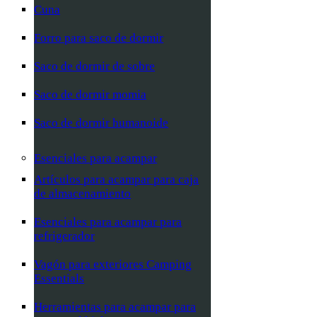
Cuna
Forro para saco de dormir
Saco de dormir de sobre
Saco de dormir momia
Saco de dormir humanoide
Esenciales para acampar
Artículos para acampar para caja
de almacenamiento
Esenciales para acampar para
refrigerador
Vagón para exteriores Camping
Essentials
Herramientas para acampar para