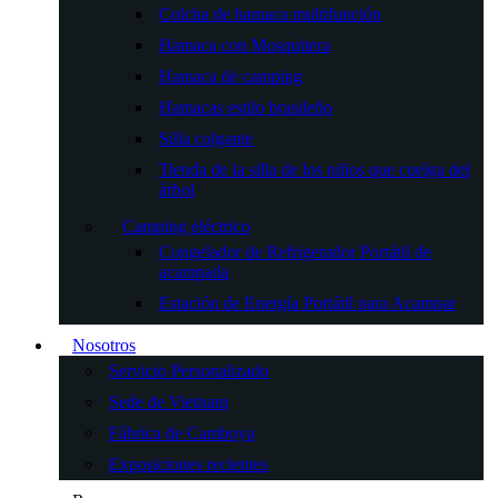
Colcha de hamaca multifunción
Hamaca con Mosquitera
Hamaca de camping
Hamacas estilo brasileño
Silla colgante
Tienda de la silla de los niños que cuelga del
árbol
Camping eléctrico
Congelador de Refrigerador Portátil de
acampada
Estación de Energía Portátil para Acampar
Nosotros
Servicio Personalizado
Sede de Vietnam
Fábrica de Camboya
Exposiciones recientes