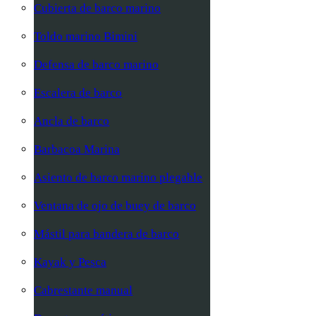
Cubierta de barco marino
Toldo marino Bimini
Defensa de barco marino
Escalera de barco
Ancla de barco
Barbacoa Marina
Asiento de barco marino plegable
Ventana de ojo de buey de barco
Mástil para bandera de barco
Kayak y Pesca
Cabrestante manual