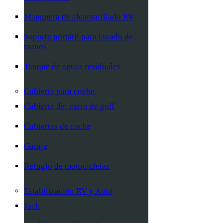
Manguera de alcantarillado RV
Soporte portátil para lavado de
manos
Tanque de aguas residuales
Cubierta para coche
Cubierta del carro de golf
Cubiertas de coche
Garaje
Refugio de motocicletas
Estabilización RV y Auto
Jack