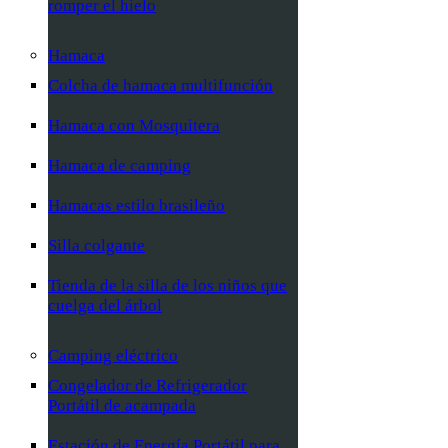
romper el hielo
Hamaca
Colcha de hamaca multifunción
Hamaca con Mosquitera
Hamaca de camping
Hamacas estilo brasileño
Silla colgante
Tienda de la silla de los niños que
cuelga del árbol
Camping eléctrico
Congelador de Refrigerador
Portátil de acampada
Estación de Energía Portátil para