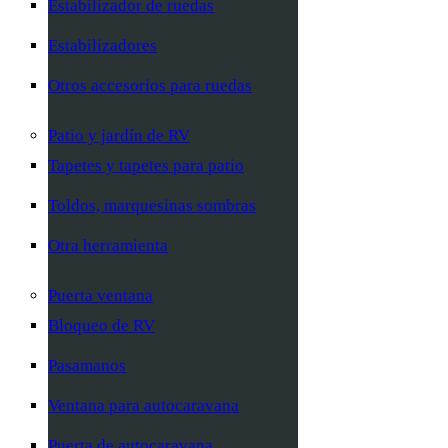
Estabilizador de ruedas
Estabilizadores
Otros accesorios para ruedas
Patio y jardín de RV
Tapetes y tapetes para patio
Toldos, marquesinas sombras
Otra herramienta
Puerta ventana
Bloqueo de RV
Pasamanos
Ventana para autocaravana
Puerta de autocaravana