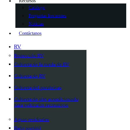
Recursos
Catálogo
Preguntas frecuentes
Noticias
Contáctanos
RV
Protección RV
Cubierta de la rueda de RV
Cubierta de RV
Cubierta del parabrisas
Cubierta de aire acondicionado
para vehículos recreativos
Aguas residuales
Baño portátil