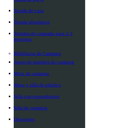
Tienda de caza
Tienda ultraligera
Tiendas de campaña para 2-3
personas
Mobiliario de Camping
Juego de muebles de camping
Mesa de camping
Mesa y silla de plástico
Silla con reposabrazos
Silla de camping
Directores