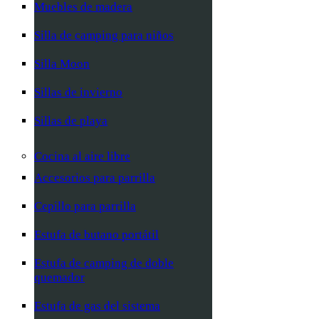
Muebles de madera
Silla de camping para niños
Silla Moon
Sillas de invierno
Sillas de playa
Cocina al aire libre
Accesorios para parrilla
Cepillo para parrilla
Estufa de butano portátil
Estufa de camping de doble
quemador
Estufa de gas del sistema