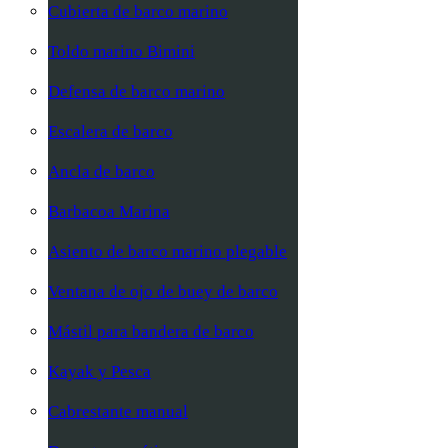
Cubierta de barco marino
Toldo marino Bimini
Defensa de barco marino
Escalera de barco
Ancla de barco
Barbacoa Marina
Asiento de barco marino plegable
Ventana de ojo de buey de barco
Mástil para bandera de barco
Kayak y Pesca
Cabrestante manual