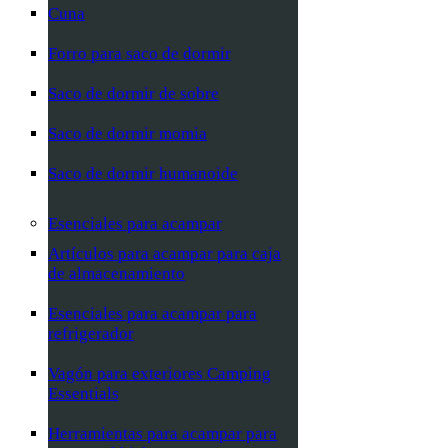
Cuna
Forro para saco de dormir
Saco de dormir de sobre
Saco de dormir momia
Saco de dormir humanoide
Esenciales para acampar
Artículos para acampar para caja
de almacenamiento
Esenciales para acampar para
refrigerador
Vagón para exteriores Camping
Essentials
Herramientas para acampar para