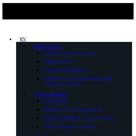
RV
Protección RV
Cubierta de la rueda de RV
Cubierta de RV
Cubierta del parabrisas
Cubierta de aire acondicionado para
vehículos recreativos
Aguas residuales
Baño portátil
Manguera de alcantarillado RV
Soporte portátil para lavado de manos
Tanque de aguas residuales