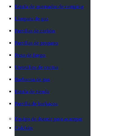
Estufa de quemador de camping
Lámpara de gas
Parrillas de carbón
Parrillas de propano
Pozo de fuego
Utensilios de cocina
Barbacoa de gas
Estufa de tienda
Parrilla de barbacoa
Equipo de dormir para acampar
Colchón