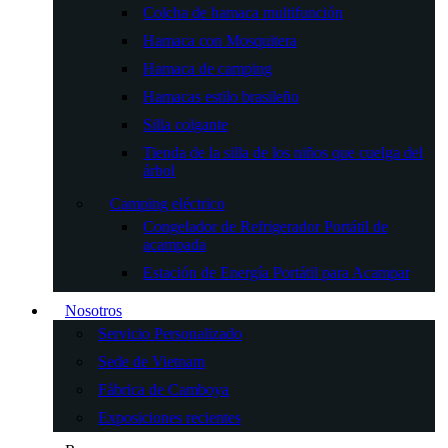
Colcha de hamaca multifunción
Hamaca con Mosquitera
Hamaca de camping
Hamacas estilo brasileño
Silla colgante
Tienda de la silla de los niños que cuelga del
árbol
Camping eléctrico
Congelador de Refrigerador Portátil de
acampada
Estación de Energía Portátil para Acampar
Nosotros
Servicio Personalizado
Sede de Vietnam
Fábrica de Camboya
Exposiciones recientes