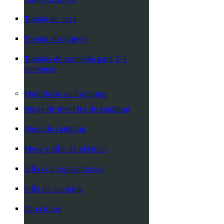
Tienda de caza
Tienda ultraligera
Tiendas de campaña para 2-3
personas
Mobiliario de Camping
Juego de muebles de camping
Mesa de camping
Mesa y silla de plástico
Silla con reposabrazos
Silla de camping
Directores