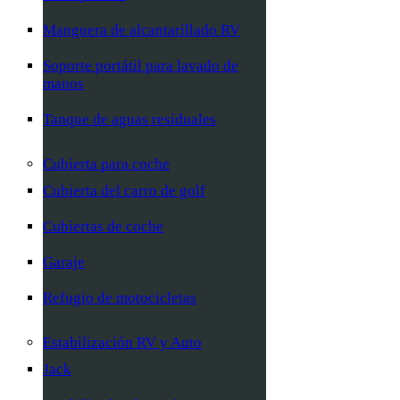
Manguera de alcantarillado RV
Soporte portátil para lavado de
manos
Tanque de aguas residuales
Cubierta para coche
Cubierta del carro de golf
Cubiertas de coche
Garaje
Refugio de motocicletas
Estabilización RV y Auto
Jack