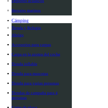
Deportes acuáticos
Herrajes marinos
Cámping
Tienda y Refugio
Abrigo
Accesorios para carpas
Carpa en la azotea del coche
Tienda inflable
Tienda para mascotas
Tienda para varias personas
Tiendas de campaña para 4
personas
Carpa de playa