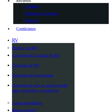
Recursos
Catálogo
Preguntas frecuentes
Noticias
Contáctanos
RV
Protección RV
Cubierta de la rueda de RV
Cubierta de RV
Cubierta del parabrisas
Cubierta de aire acondicionado
para vehículos recreativos
Aguas residuales
Baño portátil