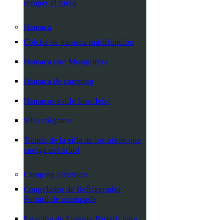
romper el hielo
Hamaca
Colcha de hamaca multifunción
Hamaca con Mosquitera
Hamaca de camping
Hamacas estilo brasileño
Silla colgante
Tienda de la silla de los niños que
cuelga del árbol
Camping eléctrico
Congelador de Refrigerador
Portátil de acampada
Estación de Energía Portátil para