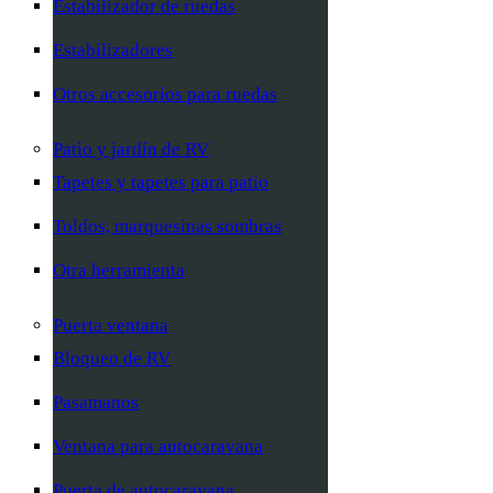
Estabilizador de ruedas
Estabilizadores
Otros accesorios para ruedas
Patio y jardín de RV
Tapetes y tapetes para patio
Toldos, marquesinas sombras
Otra herramienta
Puerta ventana
Bloqueo de RV
Pasamanos
Ventana para autocaravana
Puerta de autocaravana