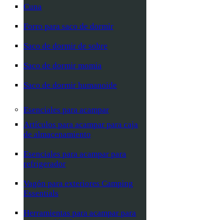
Cuna
Forro para saco de dormir
Saco de dormir de sobre
Saco de dormir momia
Saco de dormir humanoide
Esenciales para acampar
Artículos para acampar para caja
de almacenamiento
Esenciales para acampar para
refrigerador
Vagón para exteriores Camping
Essentials
Herramientas para acampar para