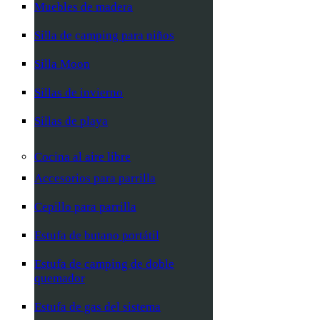
Muebles de madera
Silla de camping para niños
Silla Moon
Sillas de invierno
Sillas de playa
Cocina al aire libre
Accesorios para parrilla
Cepillo para parrilla
Estufa de butano portátil
Estufa de camping de doble
quemador
Estufa de gas del sistema