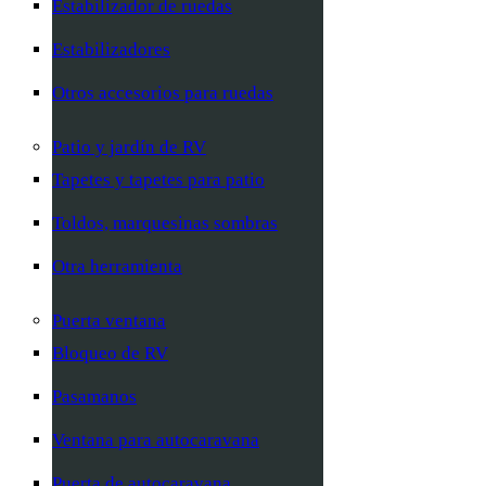
Estabilizador de ruedas
Estabilizadores
Otros accesorios para ruedas
Patio y jardín de RV
Tapetes y tapetes para patio
Toldos, marquesinas sombras
Otra herramienta
Puerta ventana
Bloqueo de RV
Pasamanos
Ventana para autocaravana
Puerta de autocaravana