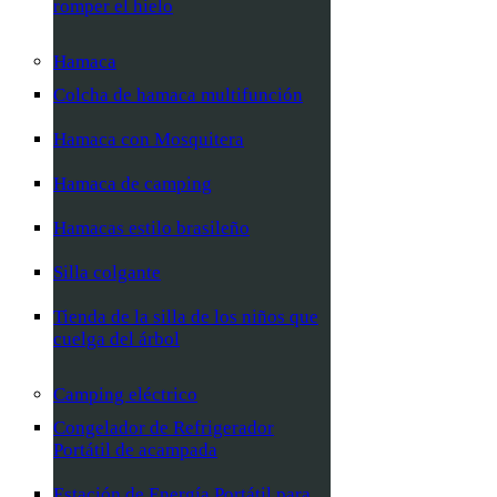
romper el hielo
Hamaca
Colcha de hamaca multifunción
Hamaca con Mosquitera
Hamaca de camping
Hamacas estilo brasileño
Silla colgante
Tienda de la silla de los niños que
cuelga del árbol
Camping eléctrico
Congelador de Refrigerador
Portátil de acampada
Estación de Energía Portátil para