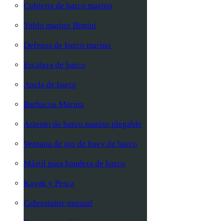
Cubierta de barco marino
Toldo marino Bimini
Defensa de barco marino
Escalera de barco
Ancla de barco
Barbacoa Marina
Asiento de barco marino plegable
Ventana de ojo de buey de barco
Mástil para bandera de barco
Kayak y Pesca
Cabrestante manual