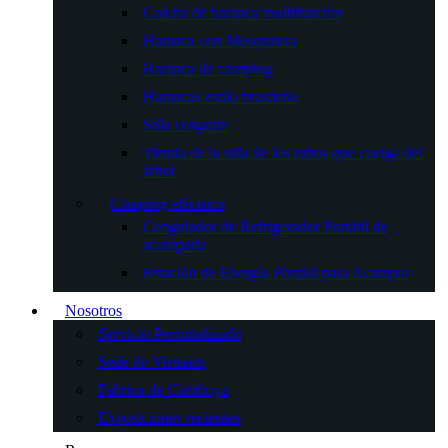
Colcha de hamaca multifunción
Hamaca con Mosquitera
Hamaca de camping
Hamacas estilo brasileño
Silla colgante
Tienda de la silla de los niños que cuelga del
árbol
Camping eléctrico
Congelador de Refrigerador Portátil de
acampada
Estación de Energía Portátil para Acampar
Nosotros
Servicio Personalizado
Sede de Vietnam
Fábrica de Camboya
Exposiciones recientes