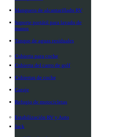
Manguera de alcantarillado RV
Soporte portátil para lavado de
manos
Tanque de aguas residuales
Cubierta para coche
Cubierta del carro de golf
Cubiertas de coche
Garaje
Refugio de motocicletas
Estabilización RV y Auto
Jack