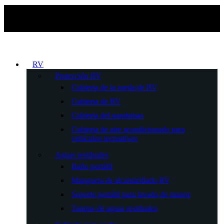
RV
Protección RV
Cubierta de la rueda de RV
Cubierta de RV
Cubierta del parabrisas
Cubierta de aire acondicionado para
vehículos recreativos
Aguas residuales
Baño portátil
Manguera de alcantarillado RV
Soporte portátil para lavado de manos
Tanque de aguas residuales