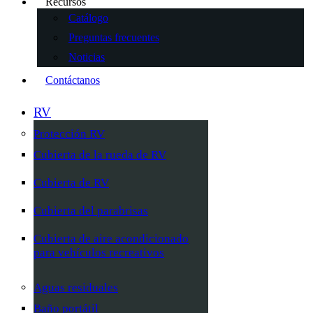
Recursos
Catálogo
Preguntas frecuentes
Noticias
Contáctanos
RV
Protección RV
Cubierta de la rueda de RV
Cubierta de RV
Cubierta del parabrisas
Cubierta de aire acondicionado
para vehículos recreativos
Aguas residuales
Baño portátil