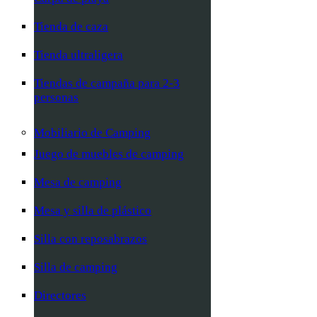
Tienda de caza
Tienda ultraligera
Tiendas de campaña para 2-3
personas
Mobiliario de Camping
Juego de muebles de camping
Mesa de camping
Mesa y silla de plástico
Silla con reposabrazos
Silla de camping
Directores