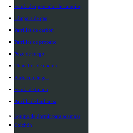
Estufa de quemador de camping
Lámpara de gas
Parrillas de carbón
Parrillas de propano
Pozo de fuego
Utensilios de cocina
Barbacoa de gas
Estufa de tienda
Parrilla de barbacoa
Equipo de dormir para acampar
Colchón