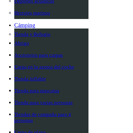
Deportes acuáticos
Herrajes marinos
Cámping
Tienda y Refugio
Abrigo
Accesorios para carpas
Carpa en la azotea del coche
Tienda inflable
Tienda para mascotas
Tienda para varias personas
Tiendas de campaña para 4
personas
Carpa de playa