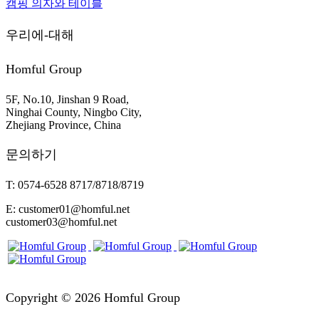
캠핑 의자와 테이블
우리에-대해
Homful Group
5F, No.10, Jinshan 9 Road,
Ninghai County, Ningbo City,
Zhejiang Province, China
문의하기
T: 0574-6528 8717/8718/8719
E: customer01@homful.net
customer03@homful.net
Copyright © 2026 Homful Group