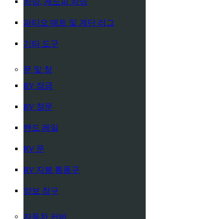
차양, 캐노피 차양
파티오 매트 및 계단 러그
기타 도구
문 및 창
RV 잠금
RV 창문
핸드 레일
RV 문
RV 지붕 통풍구
양보 창구
자동차 커버