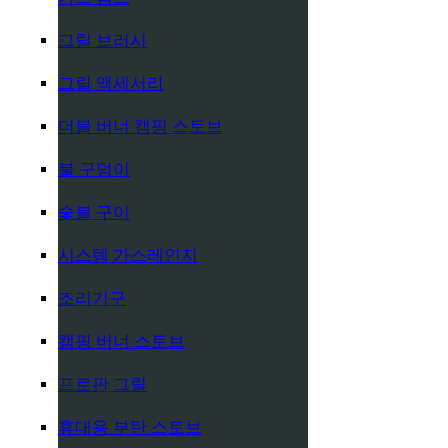
그릴 브러시
그릴 액세서리
더블 버너 캠핑 스토브
불 구덩이
숯불 구이
시스템 가스레인지
조리기구
캠핑 버너 스토브
프로판 그릴
휴대용 부탄 스토브