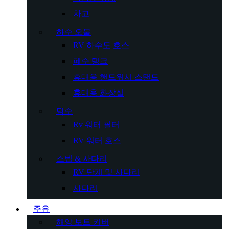
차고
하수 오물
RV 하수도 호스
폐수 탱크
휴대용 핸드워시 스탠드
휴대용 화장실
담수
Rv 워터 필터
RV 워터 호스
스텝 & 사다리
RV 단계 및 사다리
사다리
주유
해양 보트 커버