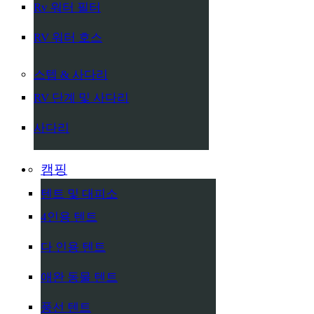
Rv 워터 필터
RV 워터 호스
스텝 & 사다리
RV 단계 및 사다리
사다리
캠핑
텐트 및 대피소
4인용 텐트
다 인용 텐트
애완 동물 텐트
풍선 텐트