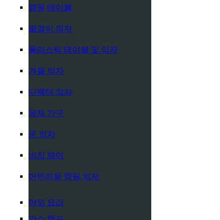
캠핑 테이블
팔걸이 의자
플라스틱 테이블 및 의자
겨울 의자
디렉터 의자
목재 가구
문 의자
비치 체어
어린이용 캠핑 의자
야외 요리
가스 램프