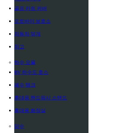
골프 카트 커버
오토바이 보호소
자동차 덮개
차고
하수 오물
RV 하수도 호스
폐수 탱크
휴대용 핸드워시 스탠드
휴대용 화장실
담수