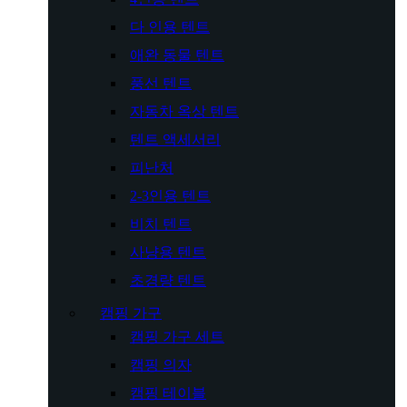
다 인용 텐트
애완 동물 텐트
풍선 텐트
자동차 옥상 텐트
텐트 액세서리
피난처
2-3인용 텐트
비치 텐트
사냥용 텐트
초경량 텐트
캠핑 가구
캠핑 가구 세트
캠핑 의자
캠핑 테이블