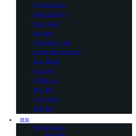
마린 비 미니 탑
해양 보트 펜더
보트 사다리
보트 앵커
마린 바베큐 그릴
접이식 해양 보트 좌석
보트 현창 창
보트 깃대
카약과 낚시
핸드 윈치
수상 스포츠
해양 장비
캠핑
텐트 및 대피소
4인용 텐트