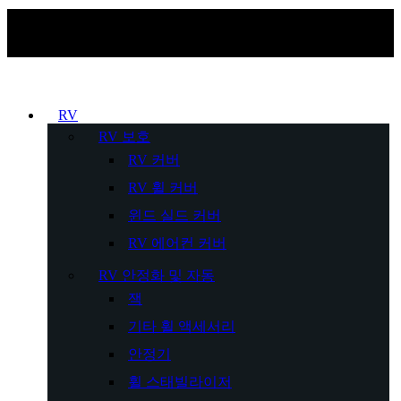
RV
RV 보호
RV 커버
RV 휠 커버
윈드 실드 커버
RV 에어컨 커버
RV 안정화 및 자동
잭
기타 휠 액세서리
안정기
휠 스태빌라이저