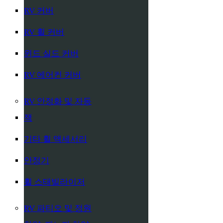
RV 커버
RV 휠 커버
윈드 실드 커버
RV 에어컨 커버
RV 안정화 및 자동
잭
기타 휠 액세서리
안정기
휠 스태빌라이저
RV 파티오 및 정원