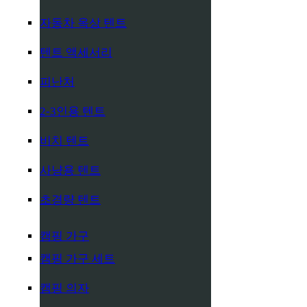
자동차 옥상 텐트
텐트 액세서리
피난처
2-3인용 텐트
비치 텐트
사냥용 텐트
초경량 텐트
캠핑 가구
캠핑 가구 세트
캠핑 의자