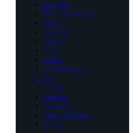
팔걸이 의자
플라스틱 테이블 및 의자
겨울 의자
디렉터 의자
목재 가구
문 의자
비치 체어
어린이용 캠핑 의자
야외 요리
가스 램프
그릴 브러시
그릴 액세서리
더블 버너 캠핑 스토브
불 구덩이