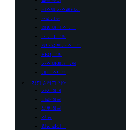
숯불 구이
시스템 가스레인지
조리기구
캠핑 버너 스토브
프로판 그릴
휴대용 부탄 스토브
BBQ 그릴
가스 바베큐 그릴
텐트 스토브
캠핑 슬리핑 기어
간이 침대
미라 침낭
봉투 침낭
짚 요
침낭 라이너