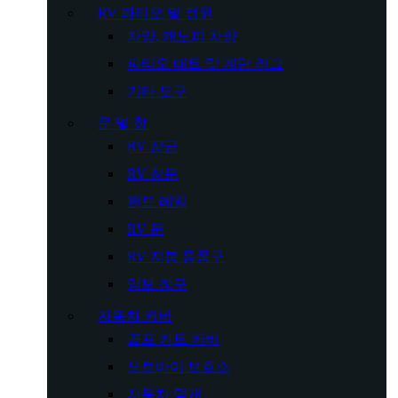
RV 파티오 및 정원
차양, 캐노피 차양
파티오 매트 및 계단 러그
기타 도구
문 및 창
RV 잠금
RV 창문
핸드 레일
RV 문
RV 지붕 통풍구
양보 창구
자동차 커버
골프 카트 커버
오토바이 보호소
자동차 덮개