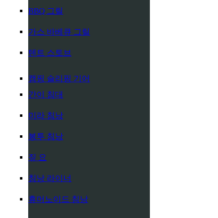
BBQ 그릴
가스 바베큐 그릴
텐트 스토브
캠핑 슬리핑 기어
간이 침대
미라 침낭
봉투 침낭
짚 요
침낭 라이너
휴머노이드 침낭