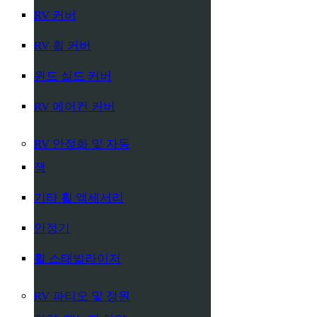
RV 커버
RV 휠 커버
윈드 실드 커버
RV 에어컨 커버
RV 안정화 및 자동
잭
기타 휠 액세서리
안정기
휠 스태빌라이저
RV 파티오 및 정원