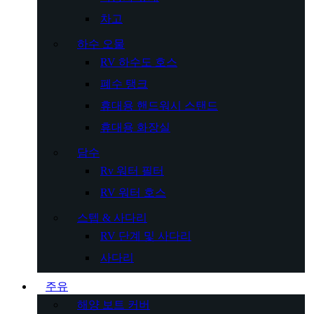
차고
하수 오물
RV 하수도 호스
폐수 탱크
휴대용 핸드워시 스탠드
휴대용 화장실
담수
Rv 워터 필터
RV 워터 호스
스텝 & 사다리
RV 단계 및 사다리
사다리
주유
해양 보트 커버