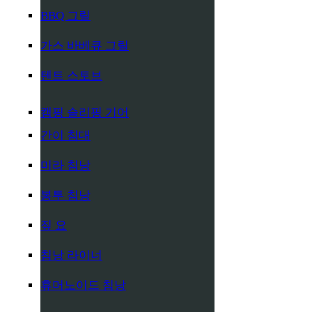
BBQ 그릴
가스 바베큐 그릴
텐트 스토브
캠핑 슬리핑 기어
간이 침대
미라 침낭
봉투 침낭
짚 요
침낭 라이너
휴머노이드 침낭