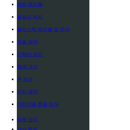
캠핑 테이블
팔걸이 의자
플라스틱 테이블 및 의자
겨울 의자
디렉터 의자
목재 가구
문 의자
비치 체어
어린이용 캠핑 의자
야외 요리
가스 램프