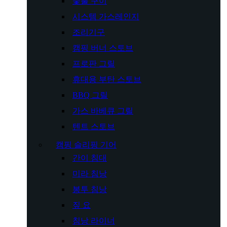
숯불 구이
시스템 가스레인지
조리기구
캠핑 버너 스토브
프로판 그릴
휴대용 부탄 스토브
BBQ 그릴
가스 바베큐 그릴
텐트 스토브
캠핑 슬리핑 기어
간이 침대
미라 침낭
봉투 침낭
짚 요
침낭 라이너