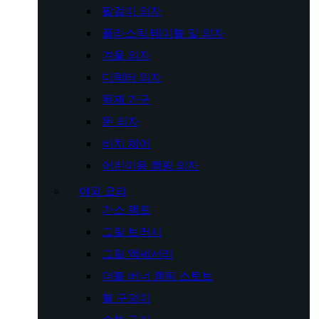
팔걸이 의자
플라스틱 테이블 및 의자
겨울 의자
디렉터 의자
목재 가구
문 의자
비치 체어
어린이용 캠핑 의자
야외 요리
가스 램프
그릴 브러시
그릴 액세서리
더블 버너 캠핑 스토브
불 구덩이