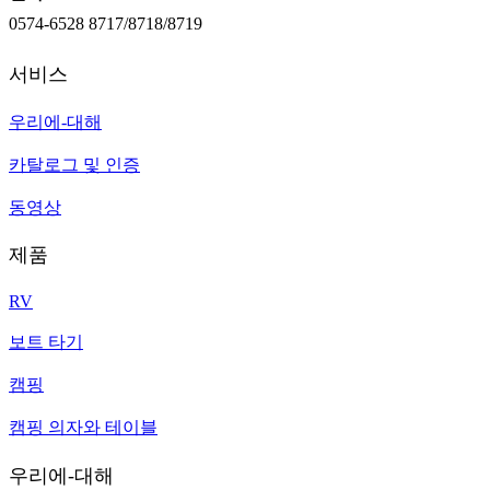
0574-6528 8717/8718/8719
서비스
우리에-대해
카탈로그 및 인증
동영상
제품
RV
보트 타기
캠핑
캠핑 의자와 테이블
우리에-대해