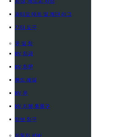
차양, 캐노피 차양
파티오 매트 및 계단 러그
기타 도구
문 및 창
RV 잠금
RV 창문
핸드 레일
RV 문
RV 지붕 통풍구
양보 창구
자동차 커버