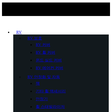
RV
RV 보호
RV 커버
RV 휠 커버
윈드 실드 커버
RV 에어컨 커버
RV 안정화 및 자동
잭
기타 휠 액세서리
안정기
휠 스태빌라이저