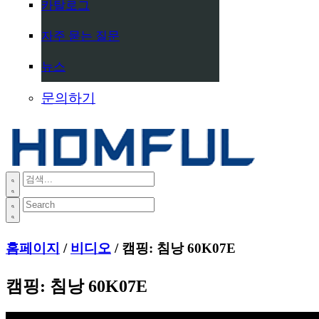
카탈로그
자주 묻는 질문
뉴스
문의하기
홈페이지
/
비디오
/ 캠핑: 침낭 60K07E
캠핑: 침낭 60K07E