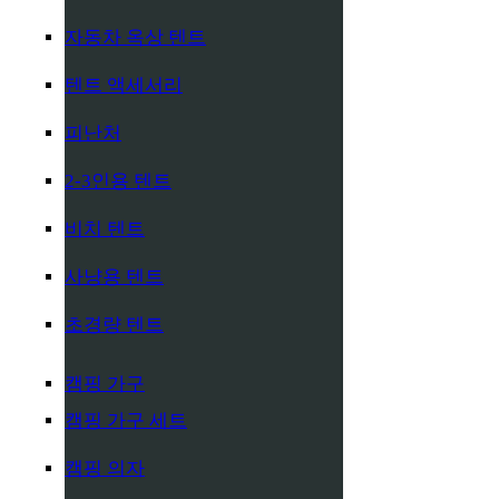
자동차 옥상 텐트
텐트 액세서리
피난처
2-3인용 텐트
비치 텐트
사냥용 텐트
초경량 텐트
캠핑 가구
캠핑 가구 세트
캠핑 의자