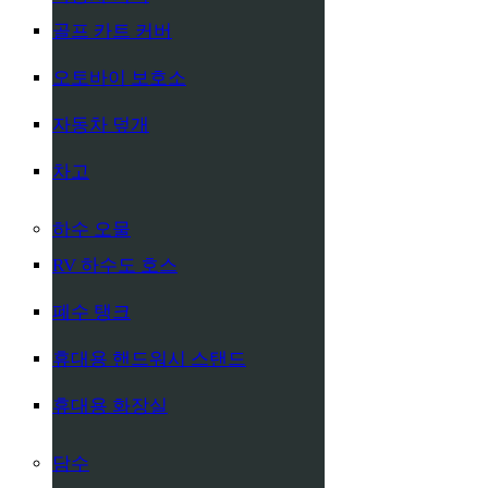
골프 카트 커버
오토바이 보호소
자동차 덮개
차고
하수 오물
RV 하수도 호스
폐수 탱크
휴대용 핸드워시 스탠드
휴대용 화장실
담수