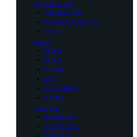
RV 파티오 및 정원
차양, 캐노피 차양
파티오 매트 및 계단 러그
기타 도구
문 및 창
RV 잠금
RV 창문
핸드 레일
RV 문
RV 지붕 통풍구
양보 창구
자동차 커버
골프 카트 커버
오토바이 보호소
자동차 덮개