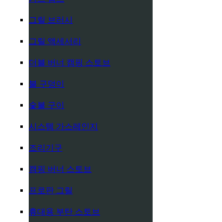
그릴 브러시
그릴 액세서리
더블 버너 캠핑 스토브
불 구덩이
숯불 구이
시스템 가스레인지
조리기구
캠핑 버너 스토브
프로판 그릴
휴대용 부탄 스토브