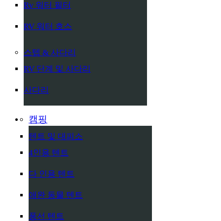
Rv 워터 필터
RV 워터 호스
스텝 & 사다리
RV 단계 및 사다리
사다리
캠핑
텐트 및 대피소
4인용 텐트
다 인용 텐트
애완 동물 텐트
풍선 텐트