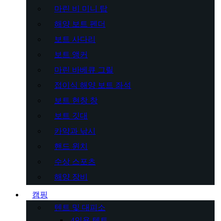
마린 비 미니 탑
해양 보트 펜더
보트 사다리
보트 앵커
마린 바베큐 그릴
접이식 해양 보트 좌석
보트 현창 창
보트 깃대
카약과 낚시
핸드 윈치
수상 스포츠
해양 장비
캠핑
텐트 및 대피소
4인용 텐트