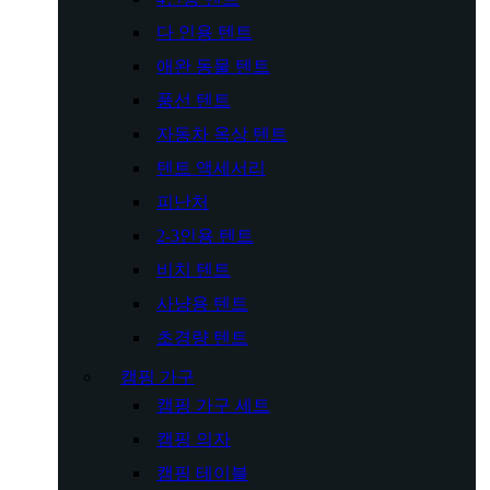
다 인용 텐트
애완 동물 텐트
풍선 텐트
자동차 옥상 텐트
텐트 액세서리
피난처
2-3인용 텐트
비치 텐트
사냥용 텐트
초경량 텐트
캠핑 가구
캠핑 가구 세트
캠핑 의자
캠핑 테이블